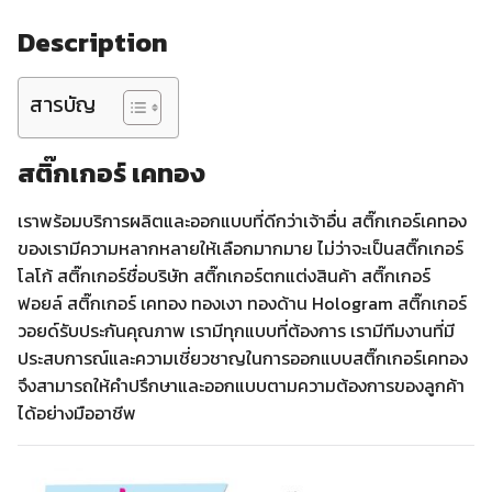
Description
สารบัญ
สติ๊กเกอร์ เคทอง
เราพร้อมบริการผลิตและออกแบบที่ดีกว่าเจ้าอื่น สติ๊กเกอร์เคทอง
ของเรามีความหลากหลายให้เลือกมากมาย ไม่ว่าจะเป็นสติ๊กเกอร์
โลโก้ สติ๊กเกอร์ชื่อบริษัท สติ๊กเกอร์ตกแต่งสินค้า สติ๊กเกอร์
ฟอยล์ สติ๊กเกอร์ เคทอง ทองเงา ทองด้าน Hologram สติ๊กเกอร์
วอยด์รับประกันคุณภาพ เรามีทุกแบบที่ต้องการ เรามีทีมงานที่มี
ประสบการณ์และความเชี่ยวชาญในการออกแบบสติ๊กเกอร์เคทอง
จึงสามารถให้คำปรึกษาและออกแบบตามความต้องการของลูกค้า
ได้อย่างมืออาชีพ