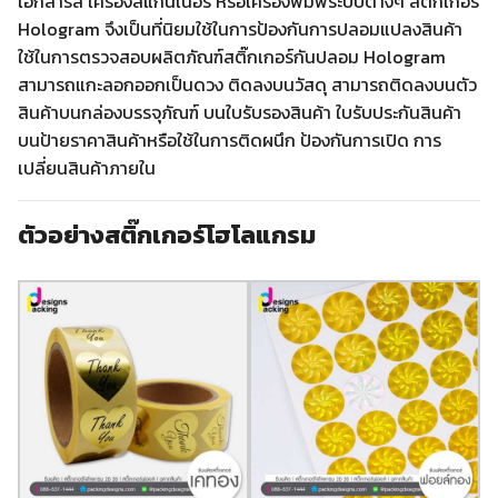
เอกสารสี เครื่องสแกนเนอร์ หรือเครื่องพิมพ์ระบบต่างๆ สติ๊กเกอร์
Hologram จึงเป็นที่นิยมใช้ในการป้องกันการปลอมแปลงสินค้า
ใช้ในการตรวจสอบผลิตภัณฑ์สติ๊กเกอร์กันปลอม Hologram
สามารถแกะลอกออกเป็นดวง ติดลงบนวัสดุ สามารถติดลงบนตัว
สินค้าบนกล่องบรรจุภัณฑ์ บนใบรับรองสินค้า ใบรับประกันสินค้า
บนป้ายราคาสินค้าหรือใช้ในการติดผนึก ป้องกันการเปิด การ
เปลี่ยนสินค้าภายใน
ตัวอย่างสติ๊กเกอร์โฮโลแกรม