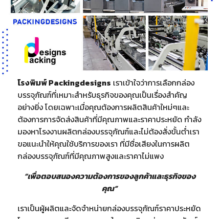
โรงพิมพ์ Packingdesigns
เราเข้าใจว่าการเลือกกล่อง
บรรจุภัณฑ์ที่เหมาะสำหรับธุรกิจของคุณเป็นเรื่องสำคัญ
อย่างยิ่ง โดยเฉพาะเมื่อคุณต้องการผลิตสินค้าใหม่ๆและ
ต้องการการจัดส่งสินค้าที่มีคุณภาพและราคาประหยัด กำลัง
มองหาโรงงานผลิตกล่องบรรจุภัณฑ์และไม่ต้องสั่งขั้นต่ำเรา
ขอแนะนำให้คุณใช้บริการของเรา ที่มีชื่อเสียงในการผลิต
กล่องบรรจุภัณฑ์ที่มีคุณภาพสูงและราคาไม่แพง
“เพื่อตอบสนองความต้องการของลูกค้าและธุรกิจของ
คุณ”
เราเป็นผู้ผลิตและจัดจำหน่ายกล่องบรรจุภัณฑ์ราคาประหยัด