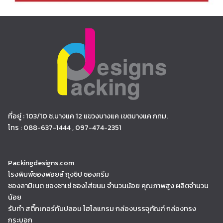
ที่อยู่ : 103/10 ซ.บางแค 12 แขวงบางแค เขตบางแค กทม.
โทร : 088-637-1444 , 097-474-2351
Packingdesigns.com
โรงพิมพ์ซองฟอยล์ ถุงซิป ซองครีม
ซองลามิเนต ซองซาเช่ ซองใส่ขนม จำนวนน้อย คุณภาพสูง ผลิตจำนวน
น้อย
รับทำ สติ๊กเกอร์กันปลอม โฮโลแกรม กล่องบรรจุภัณฑ์ กล่องทรง
กระบอก