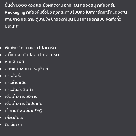
ขั้นต่ำ 1,000 ดวง และยังผลิตงาน อาทิ เช่น กล่องสบู่ กล่องครีม
Packaging กล่องหุ้มจั่วปัง ถุงกระดาษ ใบปลิว โปสการ์ดการ์ดแต่งงาน
สายคาด กระดาษ ตู้ป้ายไฟ ป้ายธงญี่ปุ่น มีบริการออกแบบ จัดส่งทั่ว
ประเทศ
พิมพ์การ์ดแต่งงาน โปสการ์ด
สติ๊กเกอร์กันปลอม โฮโลแกรม
ซองพิมพ์สี
ออกแบบซองบรรจุภัณฑ์
การสั่งซื้อ
การชำระเงิน
การจัดส่งสินค้า
เงื่อนไขการบริการ
เงื่อนไขการรับประกัน
คำถามที่พบบ่อย FAQ
เกี่ยวกับเรา
ติดต่อเรา