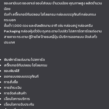
ซองลามิเนต ซองซาเช่ ซองใส่ขนม จำนวนน้อย คุณภาพสูง ผลิตจำนวน
น้อย
รับทำ สติ๊กเกอร์กันปลอม โฮโลแกรม กล่องบรรจุภัณฑ์ กล่องทรง
กระบอก
ขั้นต่ำ 1,000 ดวง และยังผลิตงาน อาทิ เช่น กล่องสบู่ กล่องครีม
Packaging กล่องหุ้มจั่วปัง ถุงกระดาษ ใบปลิว โปสการ์ดการ์ดแต่งงาน
สายคาด กระดาษ ตู้ป้ายไฟ ป้ายธงญี่ปุ่น มีบริการออกแบบ จัดส่งทั่ว
ประเทศ
พิมพ์การ์ดแต่งงาน โปสการ์ด
สติ๊กเกอร์กันปลอม โฮโลแกรม
ซองพิมพ์สี
ออกแบบซองบรรจุภัณฑ์
การสั่งซื้อ
การชำระเงิน
การจัดส่งสินค้า
เงื่อนไขการบริการ
เงื่อนไขการรับประกัน