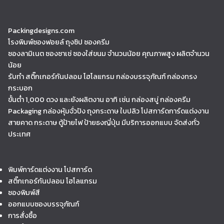
Packingdesigns.com
โรงพิมพ์ซองฟอยล์ ถุงซิป ซองครีม
ซองลามิเนต ซองซาเช่ ซองใส่ขนม จำนวนน้อย คุณภาพสูง ผลิตจำนวน
น้อย
รับทำ สติ๊กเกอร์กันปลอม โฮโลแกรม กล่องบรรจุภัณฑ์ กล่องทรง
กระบอก
ขั้นต่ำ 1,000 ดวง และยังผลิตงาน อาทิ เช่น กล่องสบู่ กล่องครีม
Packaging กล่องหุ้มจั่วปัง ถุงกระดาษ ใบปลิว โปสการ์ดการ์ดแต่งงาน
สายคาด กระดาษ ตู้ป้ายไฟ ป้ายธงญี่ปุ่น มีบริการออกแบบ จัดส่งทั่ว
ประเทศ
พิมพ์การ์ดแต่งงาน โปสการ์ด
สติ๊กเกอร์กันปลอม โฮโลแกรม
ซองพิมพ์สี
ออกแบบซองบรรจุภัณฑ์
การสั่งซื้อ