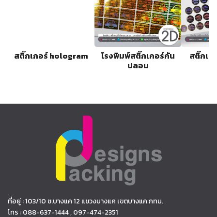
สติ๊กเกอร์ hologram
โรงพิมพ์สติ๊กเกอร์กัน
สติ๊กเก
ปลอม
ก
ที่อยู่ : 103/10 ซ.บางแค 12 แขวงบางแค เขตบางแค กทม.
โทร : 088-637-1444 , 097-474-2351