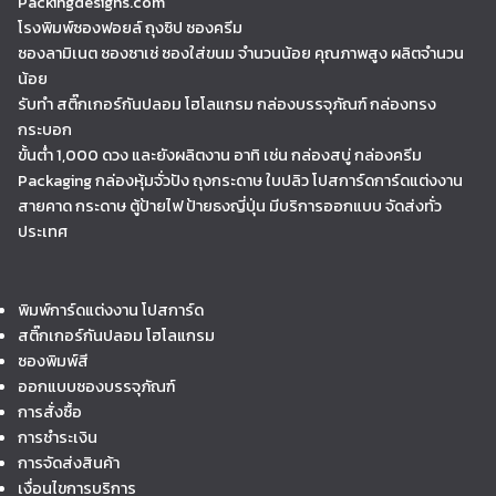
Packingdesigns.com
โรงพิมพ์ซองฟอยล์ ถุงซิป ซองครีม
ซองลามิเนต ซองซาเช่ ซองใส่ขนม จำนวนน้อย คุณภาพสูง ผลิตจำนวน
น้อย
รับทำ สติ๊กเกอร์กันปลอม โฮโลแกรม กล่องบรรจุภัณฑ์ กล่องทรง
กระบอก
ขั้นต่ำ 1,000 ดวง และยังผลิตงาน อาทิ เช่น กล่องสบู่ กล่องครีม
Packaging กล่องหุ้มจั่วปัง ถุงกระดาษ ใบปลิว โปสการ์ดการ์ดแต่งงาน
สายคาด กระดาษ ตู้ป้ายไฟ ป้ายธงญี่ปุ่น มีบริการออกแบบ จัดส่งทั่ว
ประเทศ
พิมพ์การ์ดแต่งงาน โปสการ์ด
สติ๊กเกอร์กันปลอม โฮโลแกรม
ซองพิมพ์สี
ออกแบบซองบรรจุภัณฑ์
การสั่งซื้อ
การชำระเงิน
การจัดส่งสินค้า
เงื่อนไขการบริการ