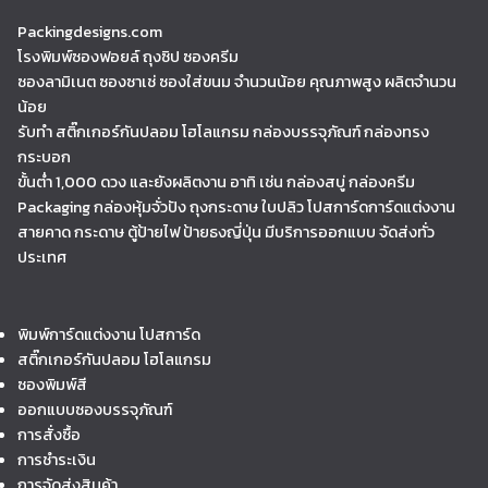
Packingdesigns.com
โรงพิมพ์ซองฟอยล์ ถุงซิป ซองครีม
ซองลามิเนต ซองซาเช่ ซองใส่ขนม จำนวนน้อย คุณภาพสูง ผลิตจำนวน
น้อย
รับทำ สติ๊กเกอร์กันปลอม โฮโลแกรม กล่องบรรจุภัณฑ์ กล่องทรง
กระบอก
ขั้นต่ำ 1,000 ดวง และยังผลิตงาน อาทิ เช่น กล่องสบู่ กล่องครีม
Packaging กล่องหุ้มจั่วปัง ถุงกระดาษ ใบปลิว โปสการ์ดการ์ดแต่งงาน
สายคาด กระดาษ ตู้ป้ายไฟ ป้ายธงญี่ปุ่น มีบริการออกแบบ จัดส่งทั่ว
ประเทศ
พิมพ์การ์ดแต่งงาน โปสการ์ด
สติ๊กเกอร์กันปลอม โฮโลแกรม
ซองพิมพ์สี
ออกแบบซองบรรจุภัณฑ์
การสั่งซื้อ
การชำระเงิน
การจัดส่งสินค้า