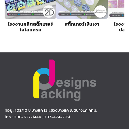
โรงงานผลิตสติ๊กเกอร์
สติ๊กเกอร์เงินเงา
โรงงาน
โฮโลแกรม
ปลอ
ที่อยู่ : 103/10 ซ.บางแค 12 แขวงบางแค เขตบางแค กทม.
โทร : 088-637-1444 , 097-474-2351