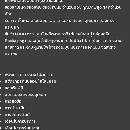
โรงพิมพ์ซองฟอยล์ ถุงซิป ซองครีม
ซองลามิเนต ซองซาเช่ ซองใส่ขนม จำนวนน้อย คุณภาพสูง ผลิตจำนวน
น้อย
รับทำ สติ๊กเกอร์กันปลอม โฮโลแกรม กล่องบรรจุภัณฑ์ กล่องทรง
กระบอก
ขั้นต่ำ 1,000 ดวง และยังผลิตงาน อาทิ เช่น กล่องสบู่ กล่องครีม
Packaging กล่องหุ้มจั่วปัง ถุงกระดาษ ใบปลิว โปสการ์ดการ์ดแต่งงาน
สายคาด กระดาษ ตู้ป้ายไฟ ป้ายธงญี่ปุ่น มีบริการออกแบบ จัดส่งทั่ว
ประเทศ
พิมพ์การ์ดแต่งงาน โปสการ์ด
สติ๊กเกอร์กันปลอม โฮโลแกรม
ซองพิมพ์สี
ออกแบบซองบรรจุภัณฑ์
การสั่งซื้อ
การชำระเงิน
การจัดส่งสินค้า
เงื่อนไขการบริการ
เงื่อนไขการรับประกัน