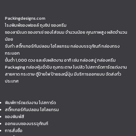
Packingdesigns.com
โรงพิมพ์ซองฟอยล์ ถุงซิป ซองครีม
ซองลามิเนต ซองซาเช่ ซองใส่ขนม จำนวนน้อย คุณภาพสูง ผลิตจำนวน
น้อย
รับทำ สติ๊กเกอร์กันปลอม โฮโลแกรม กล่องบรรจุภัณฑ์ กล่องทรง
กระบอก
ขั้นต่ำ 1,000 ดวง และยังผลิตงาน อาทิ เช่น กล่องสบู่ กล่องครีม
Packaging กล่องหุ้มจั่วปัง ถุงกระดาษ ใบปลิว โปสการ์ดการ์ดแต่งงาน
สายคาด กระดาษ ตู้ป้ายไฟ ป้ายธงญี่ปุ่น มีบริการออกแบบ จัดส่งทั่ว
ประเทศ
พิมพ์การ์ดแต่งงาน โปสการ์ด
สติ๊กเกอร์กันปลอม โฮโลแกรม
ซองพิมพ์สี
ออกแบบซองบรรจุภัณฑ์
การสั่งซื้อ