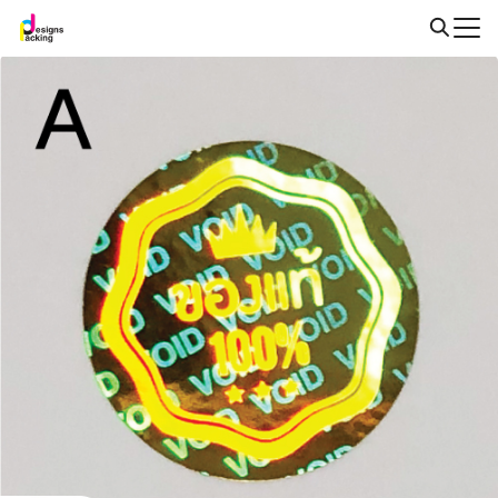
Skip
to
Search
content
for: