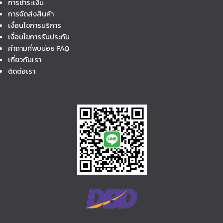
การชำระเงิน
การจัดส่งสินค้า
เงื่อนไขการบริการ
เงื่อนไขการรับประกัน
คำถามที่พบบ่อย FAQ
เกี่ยวกับเรา
ติดต่อเรา