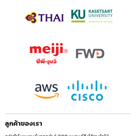
ลูกค้าของเรา