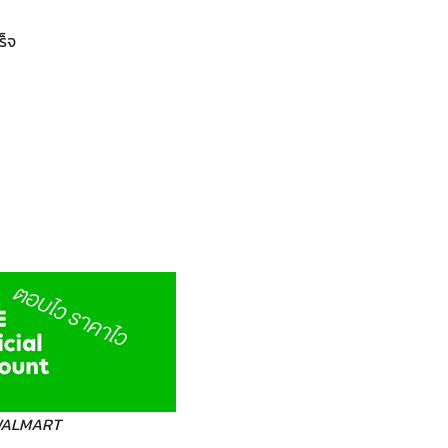
ร็จ
 WALMART