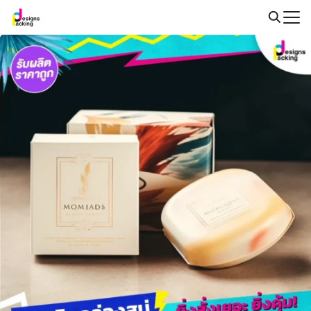
Skip
to
Search
content
for: