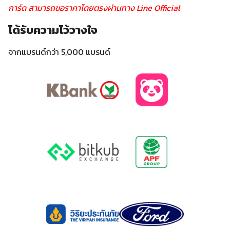
การ์ด สามารถขอราคาโดยตรงผ่านทาง Line Official
ได้รับความไว้วางใจ
จากแบรนด์กว่า 5,000 แบรนด์