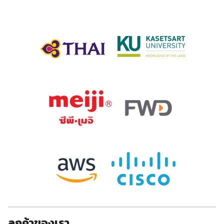
ลูกค้าของเรา