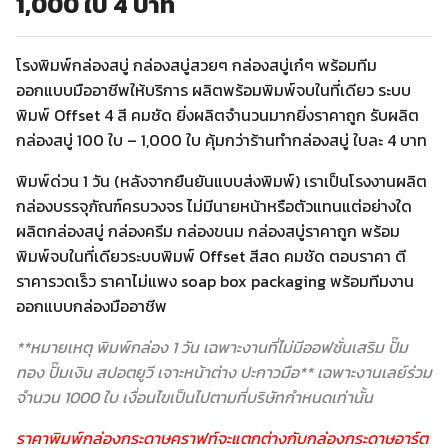
1,000 ใบ 4 บาท
โรงพิมพ์กล่องสบู่ กล่องสบู่สวยๆ กล่องสบู่เก๋ๆ พร้อมทีม
ออกแบบมืออาชีพให้บริการ ผลิตพร้อมพิมพ์จบในที่เดียว ระบบ
พิมพ์
Offset 4
สี คมชัด ยิ่งผลิตจำนวนมากยิ่งราคาถูก รับผลิต
กล่องสบู่
100
ใบ
–
1,000
ใบ คุ้มกว่าร้านทํากล่องสบู่ ใบละ
4
บาท
พิมพ์ด่วน
1
วัน
(
หลังจากยืนยันแบบส่งพิมพ์
)
เราเป็นโรงงานผลิต
กล่องบรรจุภัณฑ์ครบวงจร ไม่มีนายหน้าหรือตัวแทนแต่อย่างใด
ผลิตกล่องสบู่ กล่องครีม กล่องขนม กล่องสบู่ราคาถูก พร้อม
พิมพ์จบในที่เดียวระบบพิมพ์
Offset
สีสด คมชัด ตอบราคา ตี
ราคารวดเร็ว ราคาไม่แพง
soap box packaging
พร้อมทีมงาน
ออกแบบกล่องมืออาชีพ
**
หมายเหตุ พิมพ์กล่อง
1
วัน เฉพาะงานที่ไม่มีออฟชั่นเสริม ปั๊ม
ทอง ปั๊มเงิน สปอตยูวี เจาะหน้าต่าง ปะกาวมือ
**
เฉพาะงานเลย์ร่วม
จำนวน
1000
ใบ เงื่อนไขเป็นไปตามที่บริษัทกำหนดเท่านั้น
ราคาพิมพ์กล่องกระดาษคราฟท์จะแตกต่างกับกล่องกระดาษอาร์ต