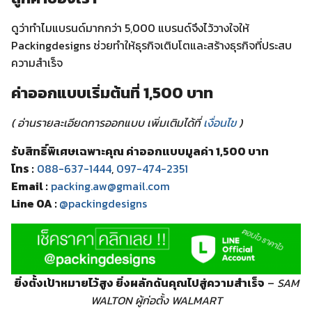
ดูว่าทำไมแบรนด์มากกว่า 5,000 แบรนด์จึงไว้วางใจให้
Packingdesigns ช่วยทำให้ธุรกิจเติบโตและสร้างธุรกิจที่ประสบ
ความสำเร็จ
ค่าออกแบบเริ่มต้นที่ 1,500 บาท
( อ่านรายละเอียดการออกแบบ เพิ่มเติมได้ที่
เงื่อนไข
)
รับสิทธิ์พิเศษเฉพาะคุณ ค่าออกแบบมูลค่า 1,500 บาท
โทร :
088-637-1444
,
097-474-2351
Email :
packing.aw@gmail.com
Line OA :
@packingdesigns
ยิ่งตั้งเป้าหมายไว้สูง ยิ่งผลักดันคุณไปสู่ความสำเร็จ
–
SAM
WALTON ผู้ก่อตั้ง WALMART