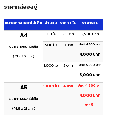
ราคากล่องสบู่
ขนาดกางออกไม่เกิน
จำนวน
ราคา / ใบ
ราคารวม
100 ใบ
25 บาท
2,500 บาท
A4
500 ใบ
8 บาท
ปกติ 4,500 บาท
ขนาดกางออกไม่เกิน
4,000 บาท
( 21 x 30 cm. )
1,000 ใบ
5 บาท
ปกติ 5,500 บาท
5,000 บาท
1,000 ใบ
4 บาท
ปกติ 4 ,800 บาท
A5
4 ,000 บาท
ขนาดกางออกไม่เกิน
ขายดี !!
( 14.8 x 21 cm. )