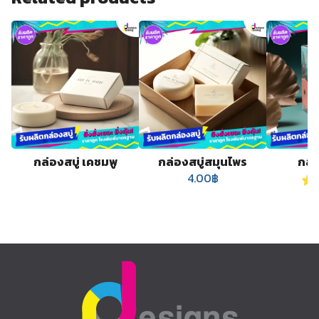
กล่องสบู่ เคชมพู
กล่องสบู่สมุนไพร
กล่
4.00
฿
Ra