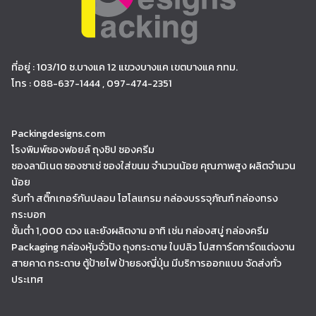
ที่อยู่ : 103/10 ซ.บางแค 12 แขวงบางแค เขตบางแค กทม.
โทร : 088-637-1444 , 097-474-2351
Packingdesigns.com
โรงพิมพ์ซองฟอยล์ ถุงซิป ซองครีม
ซองลามิเนต ซองซาเช่ ซองใส่ขนม จำนวนน้อย คุณภาพสูง ผลิตจำนวน
น้อย
รับทำ สติ๊กเกอร์กันปลอม โฮโลแกรม กล่องบรรจุภัณฑ์ กล่องทรง
กระบอก
ขั้นต่ำ 1,000 ดวง และยังผลิตงาน อาทิ เช่น กล่องสบู่ กล่องครีม
Packaging กล่องหุ้มจั่วปัง ถุงกระดาษ ใบปลิว โปสการ์ดการ์ดแต่งงาน
สายคาด กระดาษ ตู้ป้ายไฟ ป้ายธงญี่ปุ่น มีบริการออกแบบ จัดส่งทั่ว
ประเทศ