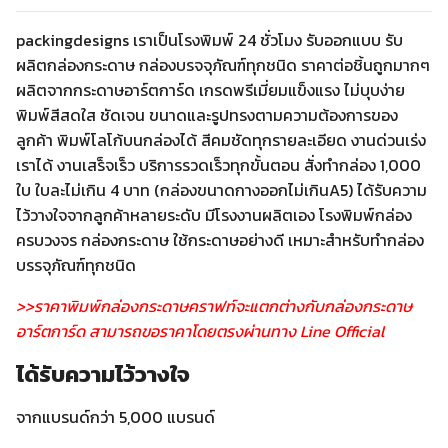
packingdesigns เราเป็นโรงพิมพ์ 24 ชั่วโมง รับออกแบบ รับ
ผลิตกล่องกระดาษ กล่องบรจจุภัณฑ์ทุกชนิด ราคาต่อชิ้นถูกมากๆ
ผลิตจากกระดาษอาร์ตการ์ด เกรดพรีเมี่ยมแข็งแรง ไม่บุบง่าย
พิมพ์สีสดใส ชัดเจน ขนาดและรูปทรงตามความต้องการของ
ลูกค้า พิมพ์โลโก้บนกล่องได้ สีคมชัดทุกรายละเอียด งานด่วนเร่ง
เราได้ งานเสร็จเร็ว บริการรวดเร็วทุกขั้นตอน สั่งทำกล่อง 1,000
ใบ ใบละไม่เกิน 4 บาท (กล่องขนาดกางออกไม่เกินA5) ได้รับความ
ไว้วางใจจากลูกค้าหลายระดับ มีโรงงานผลิตเอง โรงพิมพ์กล่อง
ครบวงจร กล่องกระดาษ ใช้กระดาษอย่างดี เหมาะสำหรับทำกล่อง
บรรจุภัณฑ์ทุกชนิด
>>ราคาพิมพ์กล่องกระดาษคราฟท์จะแตกต่างกับกล่องกระดาษ
อาร์ตการ์ด สามารถขอราคาโดยตรงผ่านทาง Line Official
ได้รับความไว้วางใจ
จากแบรนด์กว่า 5,000 แบรนด์