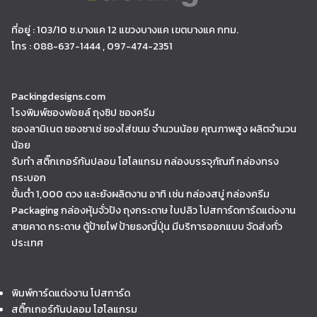
ที่อยู่ : 103/10 ซ.บางแค 12 แขวงบางแค เขตบางแค กทม.
โทร : 088-637-1444 , 097-474-2351
Packingdesigns.com
โรงพิมพ์ซองฟอยล์ ถุงซิป ซองครีม
ซองลามิเนต ซองซาเช่ ซองใส่ขนม จำนวนน้อย คุณภาพสูง ผลิตจำนวน
น้อย
รับทำ สติ๊กเกอร์กันปลอม โฮโลแกรม กล่องบรรจุภัณฑ์ กล่องทรง
กระบอก
ขั้นต่ำ 1,000 ดวง และยังผลิตงาน อาทิ เช่น กล่องสบู่ กล่องครีม
Packaging กล่องหุ้มจั่วปัง ถุงกระดาษ ใบปลิว โปสการ์ดการ์ดแต่งงาน
สายคาด กระดาษ ตู้ป้ายไฟ ป้ายธงญี่ปุ่น มีบริการออกแบบ จัดส่งทั่ว
ประเทศ
พิมพ์การ์ดแต่งงาน โปสการ์ด
สติ๊กเกอร์กันปลอม โฮโลแกรม