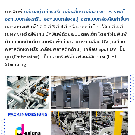
การพิมพ์
กล่องสบู่ กล่องครีม
กล่องอื่นๆ
กล่องกระดาษคราฟท์
ออกแบบกล่องครีม
ออกแบบกล่องสบู่
ออกแบบกล่องสินค้าอื่นๆ
นอกจากจะพิมพ์ 1 สี 2 สี 3 สี 4 สี หรือมากกว่า โดยใช้แม่สี 4 สี
(CMYK) หรือสีพิเศษ มักพิมพ์ด้วยระบบออฟเซ็ท โดยทั่วไปพิมพ์
ด้านนอกหน้าเดียว งานพิมพ์กล่อง สามารถเคลือบ UV , เคลือบ
พลาสติกเงา หรือ เคลือบพลาสติกด้าน , เคลือบ Spot UV , ปั๊ม
นูน (Embossing) , ปั๊มทองหรือฟิล์ม/ฟอยล์สีต่าง ๆ (Hot
Stamping)