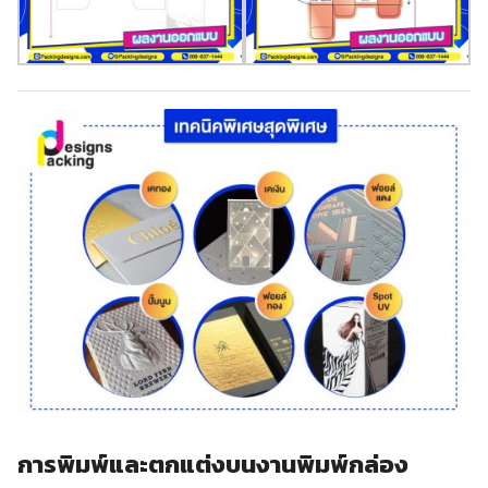
การพิมพ์และตกแต่งบนงานพิมพ์กล่อง