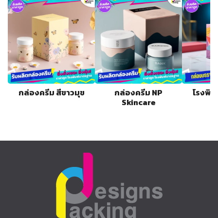
กล่องครีม สีขาวมุข
กล่องครีม NP
โรงพิม
Skincare