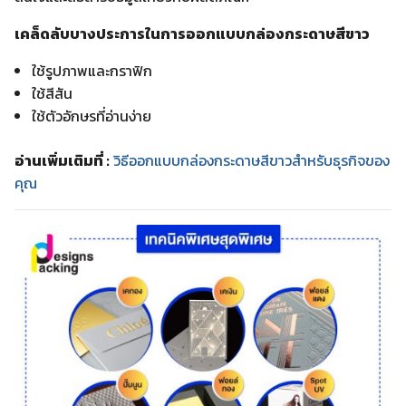
เคล็ดลับบางประการในการออกแบบกล่องกระดาษสีขาว
ใช้รูปภาพและกราฟิก
ใช้สีสัน
ใช้ตัวอักษรที่อ่านง่าย
อ่านเพิ่มเติมที่ :
วิธีออกแบบกล่องกระดาษสีขาวสำหรับธุรกิจของ
คุณ