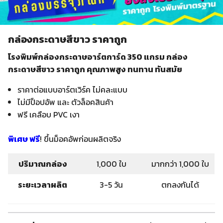
กล่องกระดาษสีขาว ราคาถูก
โรงพิมพ์กล่องกระดาษอาร์ตการ์ด 350 แกรม กล่อง
กระดาษสีขาว ราคาถูก คุณภาพสูง ทนทาน ทันสมัย
ราคาต่อแบบอาร์ตเวิร์ค ไม่คละแบบ
ไม่มีป็อปอัพ และ ตัวล็อคสินค้า
ฟรี เคลือบ PVC เงา
พิเศษ ฟรี
! ขึ้นม็อคอัพก่อนผลิตจริง
ปริมาณกล่อง
1,000 ใบ
มากกว่า 1,000 ใบ
ระยะเวลาผลิต
3-5 วัน
ตกลงกันได้