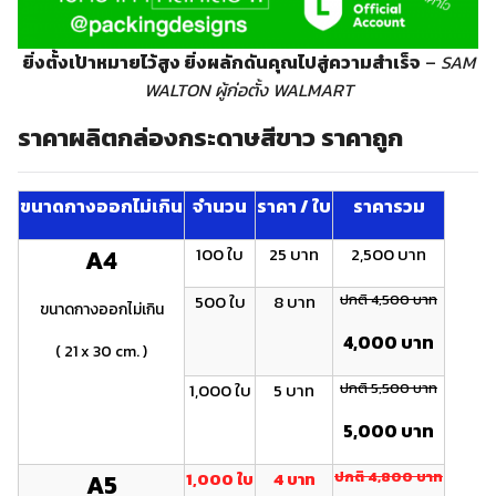
ยิ่งตั้งเป้าหมายไว้สูง ยิ่งผลักดันคุณไปสู่ความสำเร็จ
–
SAM
WALTON ผู้ก่อตั้ง WALMART
ราคาผลิตกล่องกระดาษสีขาว ราคาถูก
ขนาดกางออกไม่เกิน
จำนวน
ราคา / ใบ
ราคารวม
100 ใบ
25 บาท
2,500 บาท
A4
500 ใบ
8 บาท
ปกติ 4,500 บาท
ขนาดกางออกไม่เกิน
4,000 บาท
( 21 x 30 cm. )
1,000 ใบ
5 บาท
ปกติ 5,500 บาท
5,000 บาท
1,000 ใบ
4 บาท
ปกติ 4 ,800 บาท
A5