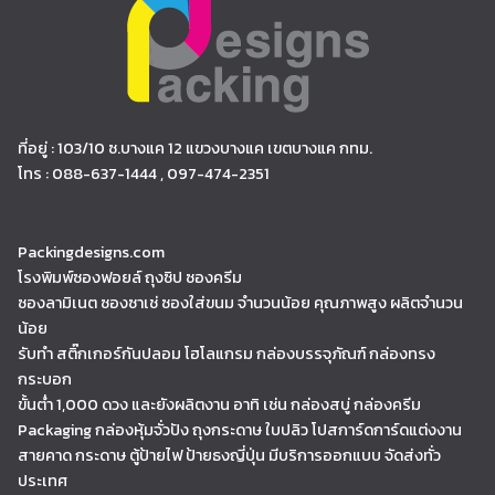
ที่อยู่ : 103/10 ซ.บางแค 12 แขวงบางแค เขตบางแค กทม.
โทร : 088-637-1444 , 097-474-2351
Packingdesigns.com
โรงพิมพ์ซองฟอยล์ ถุงซิป ซองครีม
ซองลามิเนต ซองซาเช่ ซองใส่ขนม จำนวนน้อย คุณภาพสูง ผลิตจำนวน
น้อย
รับทำ สติ๊กเกอร์กันปลอม โฮโลแกรม กล่องบรรจุภัณฑ์ กล่องทรง
กระบอก
ขั้นต่ำ 1,000 ดวง และยังผลิตงาน อาทิ เช่น กล่องสบู่ กล่องครีม
Packaging กล่องหุ้มจั่วปัง ถุงกระดาษ ใบปลิว โปสการ์ดการ์ดแต่งงาน
สายคาด กระดาษ ตู้ป้ายไฟ ป้ายธงญี่ปุ่น มีบริการออกแบบ จัดส่งทั่ว
ประเทศ