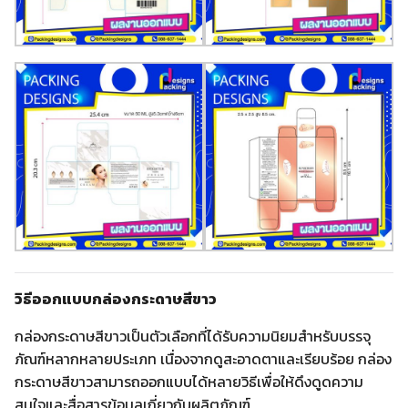
วิธีออกแบบกล่องกระดาษสีขาว
กล่องกระดาษสีขาวเป็นตัวเลือกที่ได้รับความนิยมสำหรับบรรจุ
ภัณฑ์หลากหลายประเภท เนื่องจากดูสะอาดตาและเรียบร้อย กล่อง
กระดาษสีขาวสามารถออกแบบได้หลายวิธีเพื่อให้ดึงดูดความ
สนใจและสื่อสารข้อมูลเกี่ยวกับผลิตภัณฑ์