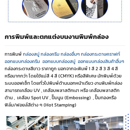
การพิมพ์และตกแต่งบนงานพิมพ์กล่อง
การพิมพ์
กล่องสบู่ กล่องครีม
กล่องอื่นๆ
กล่องกระดาษคราฟท์
ออกแบบกล่องครีม
ออกแบบกล่องสบู่
ออกแบบกล่องสินค้าอื่นๆ
กล่องกระดาษสีขาว ราคาถูก นอกจากจะพิมพ์ 1 สี 2 สี 3 สี 4 สี
หรือมากกว่า โดยใช้แม่สี 4 สี (CMYK) หรือสีพิเศษ มักพิมพ์ด้วย
ระบบออฟเซ็ท โดยทั่วไปพิมพ์ด้านนอกหน้าเดียว งานพิมพ์กล่อง
สามารถเคลือบ UV , เคลือบพลาสติกเงา หรือ เคลือบพลาสติก
ด้าน , เคลือบ Spot UV , ปั๊มนูน (Embossing) , ปั๊มทองหรือ
ฟิล์ม/ฟอยล์สีต่าง ๆ (Hot Stamping)