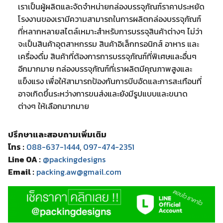
เราเป็นผู้ผลิตและจัดจำหน่ายกล่องบรรจุภัณฑ์ราคาประหยัด
โรงงานของเรามีความสามารถในการผลิตกล่องบรรจุภัณฑ์
ที่หลากหลายสไตล์เหมาะสำหรับการบรรจุสินค้าต่างๆ ไม่ว่า
จะเป็นสินค้าอุตสาหกรรม สินค้าอิเล็กทรอนิกส์ อาหาร และ
เครื่องดื่ม สินค้าที่ต้องการการบรรจุภัณฑ์ที่พิเศษและอื่นๆ
อีกมากมาย กล่องบรรจุภัณฑ์ที่เราผลิตมีคุณภาพสูงและ
แข็งแรง เพื่อให้สามารถป้องกันการบีบอัดและการสะเทือนที่
อาจเกิดขึ้นระหว่างการขนส่งและยังมีรูปแบบและขนาด
ต่างๆ ให้เลือกมากมาย
ปรึกษาและสอบถามเพิ่มเติม
โทร :
088-637-1444
,
097-474-2351
Line OA :
@packingdesigns
Email :
packing.aw@gmail.com