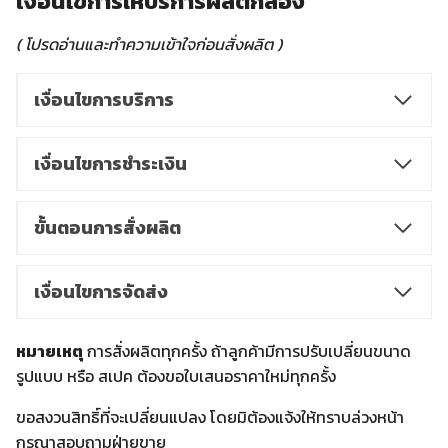
เงื่อนไขการให้บริการผลิตกล่อง
( โปรดอ่านและทำความเข้าใจก่อนสั่งผลิต )
เงื่อนไขการบริการ
เงื่อนไขการชำระเงิน
ขั้นตอนการสั่งผลิต
เงื่อนไขการจัดส่ง
หมายเหตุ
การสั่งผลิตทุกครั้ง ถ้าลูกค้ามีการปรับเปลี่ยนขนาด
รูปแบบ หรือ สเปค ต้องขอใบเสนอราคาใหม่ทุกครั้ง
ขอสงวนสิทธิ์ที่จะเปลี่ยนแปลง โดยมิต้องแจ้งให้ทราบล่วงหน้า
กรุณาสอบถามฝ่ายขาย