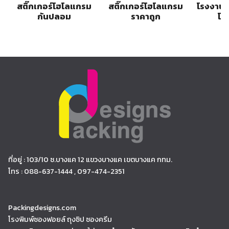
สติ๊กเกอร์โฮโลแกรม
สติ๊กเกอร์โฮโลแกรม
โรงงานผ
กันปลอม
ราคาถูก
โฮ
ที่อยู่ : 103/10 ซ.บางแค 12 แขวงบางแค เขตบางแค กทม.
โทร : 088-637-1444 , 097-474-2351
Packingdesigns.com
โรงพิมพ์ซองฟอยล์ ถุงซิป ซองครีม