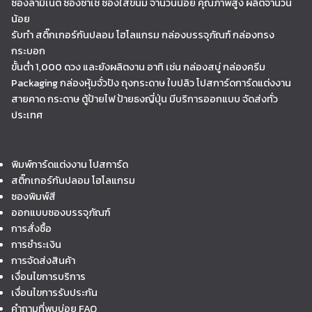
ซองลามิเนต ซองซาเช่ ซองใส่ขนม จำนวนน้อย คุณภาพสูง ผลิตจำนวน
น้อย
รับทำ สติ๊กเกอร์กันปลอม โฮโลแกรม กล่องบรรจุภัณฑ์ กล่องทรง
กระบอก
ขั้นต่ำ 1,000 ดวง และยังผลิตงาน อาทิ เช่น กล่องสบู่ กล่องครีม
Packaging กล่องหุ้มจั่วปัง ถุงกระดาษ ใบปลิว โปสการ์ดการ์ดแต่งงาน
สายคาด กระดาษ ตู้ป้ายไฟ ป้ายธงญี่ปุ่น มีบริการออกแบบ จัดส่งทั่ว
ประเทศ
พิมพ์การ์ดแต่งงาน โปสการ์ด
สติ๊กเกอร์กันปลอม โฮโลแกรม
ซองพิมพ์สี
ออกแบบซองบรรจุภัณฑ์
การสั่งซื้อ
การชำระเงิน
การจัดส่งสินค้า
เงื่อนไขการบริการ
เงื่อนไขการรับประกัน
คำถามที่พบบ่อย FAQ