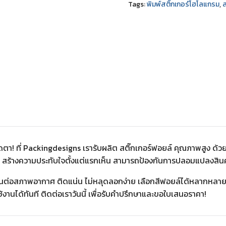
Tags:
พิมพ์สติ๊กเกอร์โฮโลแกรม
,
ส
ะดุดตา! ที่ Packingdesigns เรารับผลิต สติ๊กเกอร์ฟอยล์ คุณภาพสูง ด
 สร้างความประทับใจตั้งแต่แรกเห็น สามารถป้องกันการปลอมแปลงสินค้
นต่อสภาพอากาศ ติดแน่น ไม่หลุดลอกง่าย เลือกสีฟอยล์ได้หลากหลายต
านได้ทันที ติดต่อเราวันนี้ เพื่อรับคำปรึกษาและขอใบเสนอราคา!