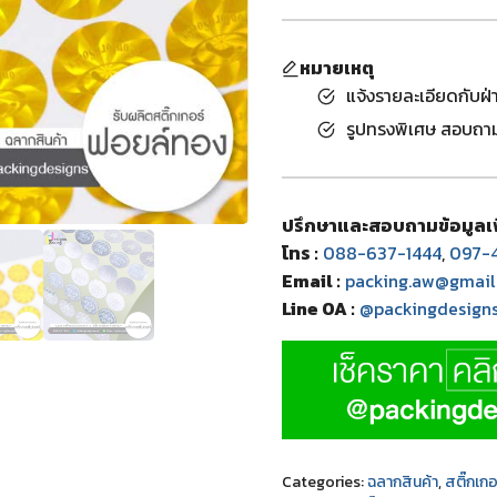
หมายเหตุ
แจ้งรายละเอียดกับฝ
รูปทรงพิเศษ สอบถามข
ปรึกษาและสอบถามข้อมูลเพิ
โทร :
088-637-1444
,
097-4
Email :
packing.aw@gmail
Line OA :
@packingdesign
Categories:
ฉลากสินค้า
,
สติ๊กเก