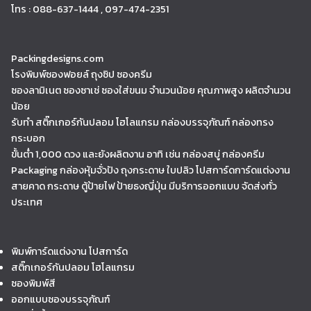
โทร : 088-637-1444 , 097-474-2351
Packingdesigns.com
โรงพิมพ์ซองฟอยล์ ถุงซิป ซองครีม
ซองลามิเนต ซองซาเช่ ซองใส่ขนม จำนวนน้อย คุณภาพสูง ผลิตจำนวน
น้อย
รับทำ สติ๊กเกอร์กันปลอม โฮโลแกรม กล่องบรรจุภัณฑ์ กล่องทรง
กระบอก
ขั้นต่ำ 1,000 ดวง และยังผลิตงาน อาทิ เช่น กล่องสบู่ กล่องครีม
Packaging กล่องหุ้มจั่วปัง ถุงกระดาษ ใบปลิว โปสการ์ดการ์ดแต่งงาน
สายคาด กระดาษ ตู้ป้ายไฟ ป้ายธงญี่ปุ่น มีบริการออกแบบ จัดส่งทั่ว
ประเทศ
พิมพ์การ์ดแต่งงาน โปสการ์ด
สติ๊กเกอร์กันปลอม โฮโลแกรม
ซองพิมพ์สี
ออกแบบซองบรรจุภัณฑ์