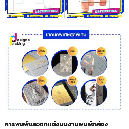
การพิมพ์และตกแต่งบนงานพิมพ์กล่อง