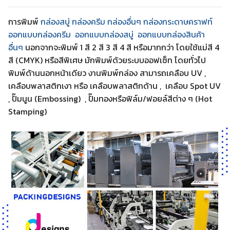
การพิมพ์
กล่องสบู่ กล่องครีม
กล่องอื่นๆ
กล่องกระดาษคราฟท์
ออกแบบกล่องครีม
ออกแบบกล่องสบู่
ออกแบบกล่องสินค้า
อื่นๆ
นอกจากจะพิมพ์ 1 สี 2 สี 3 สี 4 สี หรือมากกว่า โดยใช้แม่สี 4
สี (CMYK) หรือสีพิเศษ มักพิมพ์ด้วยระบบออฟเซ็ท โดยทั่วไป
พิมพ์ด้านนอกหน้าเดียว งานพิมพ์กล่อง สามารถเคลือบ UV ,
เคลือบพลาสติกเงา หรือ เคลือบพลาสติกด้าน , เคลือบ Spot UV
, ปั๊มนูน (Embossing) , ปั๊มทองหรือฟิล์ม/ฟอยล์สีต่าง ๆ (Hot
Stamping)