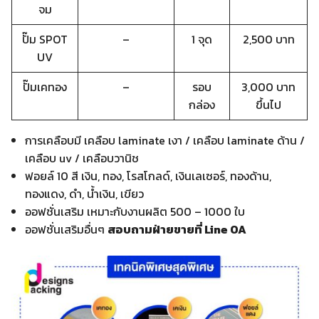
จม
ปั๊ม SPOT
–
1 จุด
2,500 บาท
UV
ปั๊มเคทอง
–
รอบ
3,000 บาท
กล่อง
ขึ้นไป
การเคลือบมี เคลือบ laminate เงา / เคลือบ laminate ด้าน /
เคลือบ uv / เคลือบวานิช
ฟอยล์ 10 สี เงิน, ทอง, โรสโกลด์, เงินเลเซอร์, ทองด้าน,
ทองแดง, ดำ, น้ำเงิน, เขียว
ออฟชั่นเสริม เหมาะกับงานผลิต 500 – 1000 ใบ
ออฟชั่นเสริมอื่นๆ
สอบถามฝ่ายขายที่ Line OA