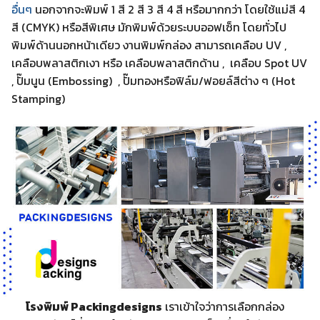
อื่นๆ
นอกจากจะพิมพ์ 1 สี 2 สี 3 สี 4 สี หรือมากกว่า โดยใช้แม่สี 4
สี (CMYK) หรือสีพิเศษ มักพิมพ์ด้วยระบบออฟเซ็ท โดยทั่วไป
พิมพ์ด้านนอกหน้าเดียว งานพิมพ์กล่อง สามารถเคลือบ UV ,
เคลือบพลาสติกเงา หรือ เคลือบพลาสติกด้าน , เคลือบ Spot UV
, ปั๊มนูน (Embossing) , ปั๊มทองหรือฟิล์ม/ฟอยล์สีต่าง ๆ (Hot
Stamping)
โรงพิมพ์ Packingdesigns
เราเข้าใจว่าการเลือกกล่อง