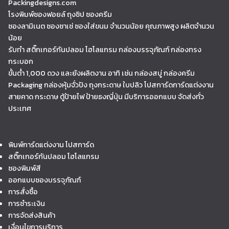
Packingdesigns.com
โรงพิมพ์ซองฟอยล์ ถุงซิป ซองครีม
ซองลามิเนต ซองซาเช่ ซองใส่ขนม จำนวนน้อย คุณภาพสูง ผลิตจำนวน
น้อย
รับทำ สติ๊กเกอร์กันปลอม โฮโลแกรม กล่องบรรจุภัณฑ์ กล่องทรง
กระบอก
ขั้นต่ำ 1,000 ดวง และยังผลิตงาน อาทิ เช่น กล่องสบู่ กล่องครีม
Packaging กล่องหุ้มจั่วปัง ถุงกระดาษ ใบปลิว โปสการ์ดการ์ดแต่งงาน
สายคาด กระดาษ ตู้ป้ายไฟ ป้ายธงญี่ปุ่น มีบริการออกแบบ จัดส่งทั่ว
ประเทศ
พิมพ์การ์ดแต่งงาน โปสการ์ด
สติ๊กเกอร์กันปลอม โฮโลแกรม
ซองพิมพ์สี
ออกแบบซองบรรจุภัณฑ์
การสั่งซื้อ
การชำระเงิน
การจัดส่งสินค้า
เงื่อนไขการบริการ