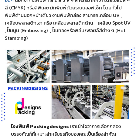
อื่นๆ
นอกจากจะพิมพ์ 1 สี 2 สี 3 สี 4 สี หรือมากกว่า โดยใช้แม่สี 4
สี (CMYK) หรือสีพิเศษ มักพิมพ์ด้วยระบบออฟเซ็ท โดยทั่วไป
พิมพ์ด้านนอกหน้าเดียว งานพิมพ์กล่อง สามารถเคลือบ UV ,
เคลือบพลาสติกเงา หรือ เคลือบพลาสติกด้าน , เคลือบ Spot UV
, ปั๊มนูน (Embossing) , ปั๊มทองหรือฟิล์ม/ฟอยล์สีต่าง ๆ (Hot
Stamping)
โรงพิมพ์ Packingdesigns
เราเข้าใจว่าการเลือกกล่อง
บรรจุภัณฑ์ที่เหมาะสำหรับธุรกิจของคุณเป็นเรื่องสำคัญ