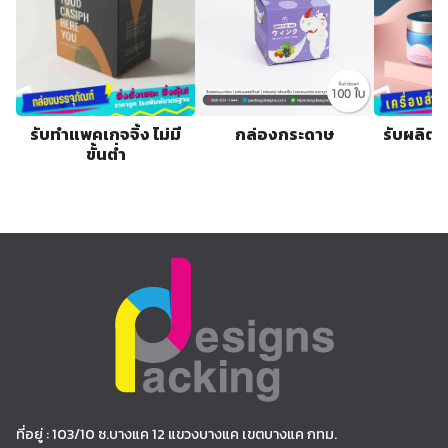
รับทำแพคเกจจิ้ง ไม่มี
กล่องกระดาษ
รับผลิตก
ขั้นต่ำ
ที่อยู่ : 103/10 ซ.บางแค 12 แขวงบางแค เขตบางแค กทม.