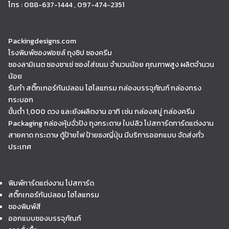
โทร : 088-637-1444 , 097-474-2351
Packingdesigns.com
โรงพิมพ์ซองฟอยล์ ถุงซิป ซองครีม
ซองลามิเนต ซองซาเช่ ซองใส่ขนม จำนวนน้อย คุณภาพสูง ผลิตจำนวน
น้อย
รับทำ สติ๊กเกอร์กันปลอม โฮโลแกรม กล่องบรรจุภัณฑ์ กล่องทรง
กระบอก
ขั้นต่ำ 1,000 ดวง และยังผลิตงาน อาทิ เช่น กล่องสบู่ กล่องครีม
Packaging กล่องหุ้มจั่วปัง ถุงกระดาษ ใบปลิว โปสการ์ดการ์ดแต่งงาน
สายคาด กระดาษ ตู้ป้ายไฟ ป้ายธงญี่ปุ่น มีบริการออกแบบ จัดส่งทั่ว
ประเทศ
พิมพ์การ์ดแต่งงาน โปสการ์ด
สติ๊กเกอร์กันปลอม โฮโลแกรม
ซองพิมพ์สี
ออกแบบซองบรรจุภัณฑ์