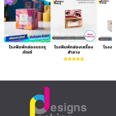
โรงพิมพ์กล่องบรรจุ
โรงพิมพ์กล่องเครื่อง
โรงงา
ภัณฑ์
สำอาง
Rated
5.00
out of 5