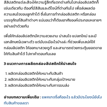
สีลิปสติกแต่ละสีจะให้ความรู้สึกที่แตกต่างกันไปกล่องลิปสติกก็
เช่นเดียวกัน ต้องที่มีสีสันและดีไซน์ที่ต่างกันไป เพื่อส่งผลต่อ
ความสนใจของลูกค้าได้ ซึ่งในการทำกล่องลิปสติก หรือกล่อง
บรรจุภัณฑ์สินค้าต่างๆ แน่นอนว่าก็ต้องอาศัยองค์ประกอบหลายๆ
อย่างเข้าด้วยกัน
เพื่อให้กล่องลิปสติกมีความสวยงาม น่าสนใจ แปลกใหม่ และมี
เอกลักษณ์เฉพาะตัว แต่มันจะมีอะไรบ้างล่ะ ที่ช่วยเพิ่มเสน่ห์ให้
กล่องลิปสติก ให้ออกมาสวยดูดี และสามารถช่วยกระตุ้นยอดขาย
ให้กับสินค้าได้ ไปหาคำตอบกันเลย
3 แนวทางการผลิตกล่องลิปสติกให้น่าสนใจ
ผลิตกล่องลิปสติกให้เหมาะกับสินค้า
ผลิตกล่องลิปสติกให้เหมาะกับกลุ่มเป้าหมาย
ผลิตกล่องลิปสติกให้เหมาะกับการขนส่ง
อ่านบทความเพิ่มเติม :
แพคเกจจิ้งคืออะไร แล้วมีประโยชน์ยังไง
กับสินค้าของเรา