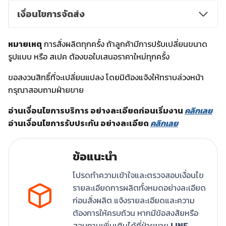
เงื่อนไขการจัดส่ง
หมายเหตุ
การสั่งผลิตทุกครั้ง ถ้าลูกค้ามีการปรับเปลี่ยนขนาด
รูปแบบ หรือ สเปค ต้องขอใบเสนอราคาใหม่ทุกครั้ง
ขอสงวนสิทธิ์ที่จะเปลี่ยนแปลง โดยมิต้องแจ้งให้ทราบล่วงหน้า
กรุณาสอบถามฝ่ายขาย
อ่านเงื่อนไขการบริการ อย่างละเอียดก่อนเริ่มงาน
คลิกเลย
อ่านเงื่อนไขการรับประกัน อย่างละเอียด
คลิกเลย
ข้อแนะนำ
โปรดทำความเข้าใจและตรวจสอบเงื่อนไข
รายละเอียดการผลิตทั้งหมดอย่างละเอียด
ก่อนสั่งผลิต แจ้งรายละเอียดและความ
ต้องการให้ครบถ้วน หากมีข้อสงสัยหรือ
สอบถามเพิ่มเติมได้ที่ฝ่ายขาย
LINE