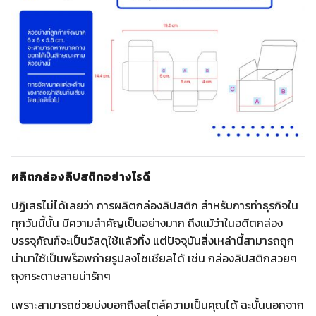
ผลิตกล่องลิปสติกอย่างไรดี
ปฏิเสธไม่ได้เลยว่า การผลิตกล่องลิปสติก สำหรับการทำธุรกิจใน
ทุกวันนี้นั้น มีความสำคัญเป็นอย่างมาก ถึงแม้ว่าในอดีตกล่อง
บรรจุภัณฑ์จะเป็นวัสดุใช้แล้วทิ้ง แต่ปัจจุบันสิ่งเหล่านี้สามารถถูก
นำมาใช้เป็นพร็อพถ่ายรูปลงโซเชียลได้ เช่น กล่องลิปสติกสวยๆ
ถุงกระดาษลายน่ารักๆ
เพราะสามารถช่วยบ่งบอกถึงสไตล์ความเป็นคุณได้ ฉะนั้นนอกจาก