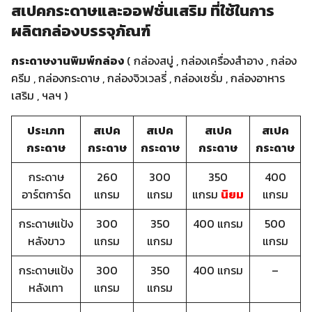
สเปคกระดาษและออฟชั่นเสริม ที่ใช้ในการ
ผลิตกล่องบรรจุภัณฑ์
กระดาษงานพิมพ์กล่อง
( กล่องสบู่ , กล่องเครื่องสำอาง , กล่อง
ครีม , กล่องกระดาษ , กล่องจิวเวลรี่ , กล่องเซรั่ม , กล่องอาหาร
เสริม , ฯลฯ )
ประเภท
สเปค
สเปค
สเปค
สเปค
กระดาษ
กระดาษ
กระดาษ
กระดาษ
กระดาษ
กระดาษ
260
300
350
400
อาร์ตการ์ด
แกรม
แกรม
แกรม
นิยม
แกรม
กระดาษแป้ง
300
350
400 แกรม
500
หลังขาว
แกรม
แกรม
แกรม
กระดาษแป้ง
300
350
400 แกรม
–
หลังเทา
แกรม
แกรม