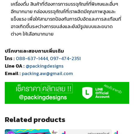
เครื่องดื่ม สินค้าที่ต้องการการบรรจุภัณฑ์ที่พิเศษและอื่นๆ
อีกมากมาย กล่องบรรจุภัณฑ์ที่เราผลิตมีคุณภาพสูงและ
แข็งแรง เพื่อให้สามารถป้องกันการบีบอัดและการสะเทือนที่
อาจเกิดขึ้นระหว่างการขนส่งและยังมีรูปแบบและขนาด
ต่างๆ ให้เลือกมากมาย
ปรึกษาและสอบถามเพิ่มเติม
โทร :
088-637-1444
,
097-474-2351
Line OA :
@packingdesigns
Email :
packing.aw@gmail.com
Related products