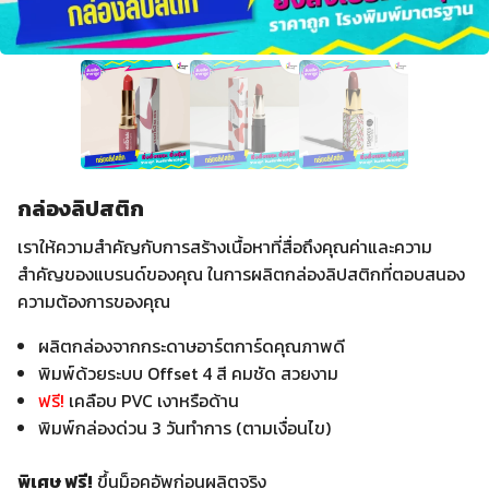
กล่องลิปสติก
เราให้ความสำคัญกับการสร้างเนื้อหาที่สื่อถึงคุณค่าและความ
สำคัญของแบรนด์ของคุณ ในการผลิตกล่องลิปสติกที่ตอบสนอง
ความต้องการของคุณ
ผลิตกล่องจากกระดาษอาร์ตการ์ดคุณภาพดี
พิมพ์ด้วยระบบ Offset 4 สี คมชัด สวยงาม
ฟรี
!
เคลือบ PVC เงาหรือด้าน
พิมพ์กล่องด่วน 3 วันทำการ (ตามเงื่อนไข)
พิเศษ ฟรี!
ขึ้นม็อคอัพก่อนผลิตจริง