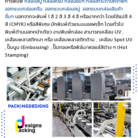
การพิมพ์
กล่องสบู่ กล่องครีม
กล่องอื่นๆ
กล่องกระดาษคราฟท์
ออกแบบกล่องครีม
ออกแบบกล่องสบู่
ออกแบบกล่องสินค้า
อื่นๆ
นอกจากจะพิมพ์ 1 สี 2 สี 3 สี 4 สี หรือมากกว่า โดยใช้แม่สี 4
สี (CMYK) หรือสีพิเศษ มักพิมพ์ด้วยระบบออฟเซ็ท โดยทั่วไป
พิมพ์ด้านนอกหน้าเดียว งานพิมพ์กล่อง สามารถเคลือบ UV ,
เคลือบพลาสติกเงา หรือ เคลือบพลาสติกด้าน , เคลือบ Spot UV
, ปั๊มนูน (Embossing) , ปั๊มทองหรือฟิล์ม/ฟอยล์สีต่าง ๆ (Hot
Stamping)