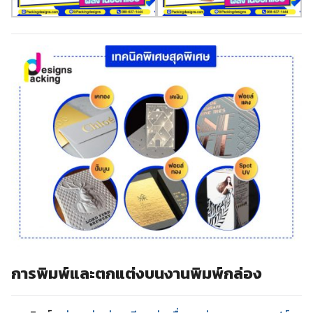
การพิมพ์และตกแต่งบนงานพิมพ์กล่อง