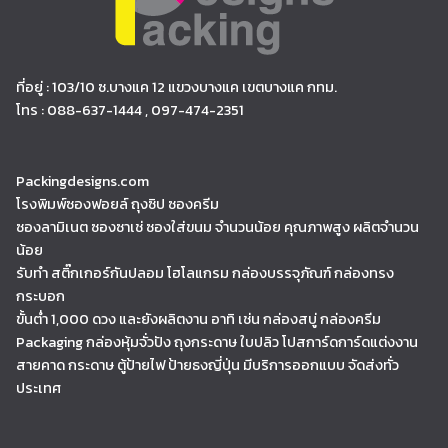
ที่อยู่ : 103/10 ซ.บางแค 12 แขวงบางแค เขตบางแค กทม.
โทร : 088-637-1444 , 097-474-2351
Packingdesigns.com
โรงพิมพ์ซองฟอยล์ ถุงซิป ซองครีม
ซองลามิเนต ซองซาเช่ ซองใส่ขนม จำนวนน้อย คุณภาพสูง ผลิตจำนวน
น้อย
รับทำ สติ๊กเกอร์กันปลอม โฮโลแกรม กล่องบรรจุภัณฑ์ กล่องทรง
กระบอก
ขั้นต่ำ 1,000 ดวง และยังผลิตงาน อาทิ เช่น กล่องสบู่ กล่องครีม
Packaging กล่องหุ้มจั่วปัง ถุงกระดาษ ใบปลิว โปสการ์ดการ์ดแต่งงาน
สายคาด กระดาษ ตู้ป้ายไฟ ป้ายธงญี่ปุ่น มีบริการออกแบบ จัดส่งทั่ว
ประเทศ