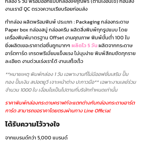
กล่อง 5 วัน พร้อมออกแบบกล่องให้คุณฟรี (ตามเงื่อนไข) ก่อนส่ง
งานเรามี QC ตรวจความเรียบร้อยก่อนส่ง
ทำกล่อง ผลิตพร้อมพิมพ์ ประเภท : Packaging กล่องกระดาษ
Paper box กล่องสบู่ กล่องครีม ผลิตสิ่งพิมพ์ทุกรูปแบบ โดย
เครื่องพิมพ์มาตรฐาน Offset งานคุณภาพ พิมพ์ขั้นต่ำ 100 ใบ
ยิ่งผลิตเยอะราคาต่อชิ้นถูกมากๆ
ผลิตไว 5 วัน
ผลิตจากกระดาษ
อาร์ตการ์ด เกรดพรีเมี่ยมแข็งแรง ไม่บุบง่าย พิมพ์สีคมชัดทุกราย
ละเอียด งานด่วนเร่งเราได้ งานเสร็จเร็ว
**
หมายเหตุ พิมพ์กล่อง
1
วัน เฉพาะงานที่ไม่มีออฟชั่นเสริม ปั๊ม
ทอง ปั๊มเงิน สปอตยูวี เจาะหน้าต่าง ปะกาวมือ
**
เฉพาะงานเลย์ร่วม
จำนวน
1000
ใบ เงื่อนไขเป็นไปตามที่บริษัทกำหนดเท่านั้น
ราคาพิมพ์กล่องกระดาษคราฟท์จะแตกต่างกับกล่องกระดาษอาร์ต
การ์ด สามารถขอราคาโดยตรงผ่านทาง Line Official
ได้รับความไว้วางใจ
จากแบรนด์กว่า 5,000 แบรนด์