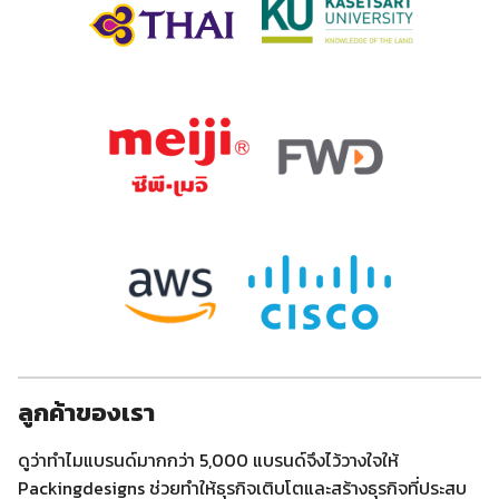
ลูกค้าของเรา
ดูว่าทำไมแบรนด์มากกว่า 5,000 แบรนด์จึงไว้วางใจให้
Packingdesigns ช่วยทำให้ธุรกิจเติบโตและสร้างธุรกิจที่ประสบ