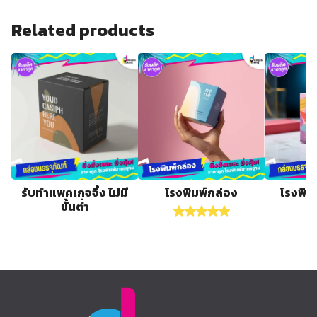
Related products
รับทำแพคเกจจิ้ง ไม่มี
โรงพิมพ์กล่อง
โรงพิม
ขั้นต่ำ
Rated
5.00
out of 5