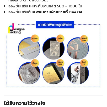
ทองแดง, ดำ, น้ำเงิน, เขียว
ออฟชั่นเสริม เหมาะกับงานผลิต 500 – 1000 ใบ
ออฟชั่นเสริมอื่นๆ
สอบถามฝ่ายขายที่ Line OA
ได้รับความไว้วางใจ