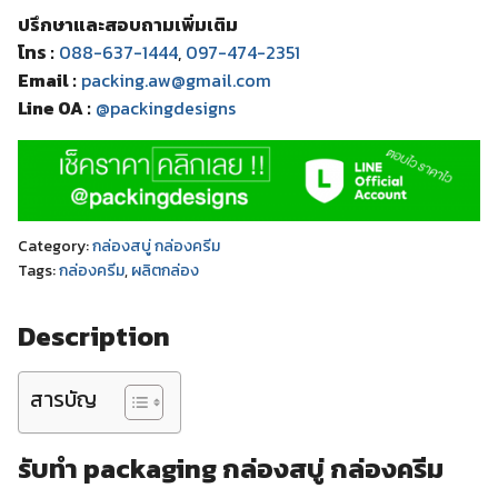
ปรึกษาและสอบถามเพิ่มเติม
โทร :
088-637-1444
,
097-474-2351
Email :
packing.aw@gmail.com
Line OA :
@packingdesigns
Category:
กล่องสบู่ กล่องครีม
Tags:
กล่องครีม
,
ผลิตกล่อง
Description
สารบัญ
รับทำ packaging กล่องสบู่ กล่องครีม