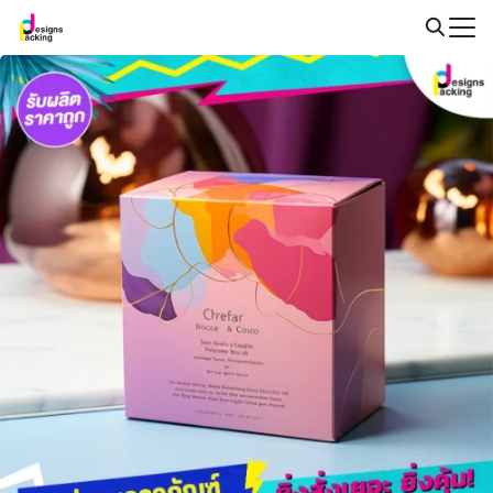
Skip
to
Search
content
for: