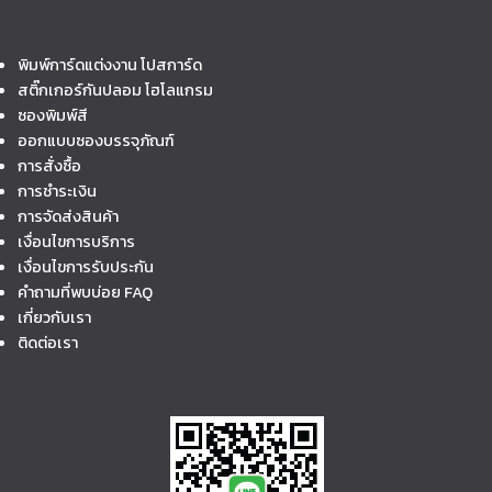
พิมพ์การ์ดแต่งงาน โปสการ์ด
สติ๊กเกอร์กันปลอม โฮโลแกรม
ซองพิมพ์สี
ออกแบบซองบรรจุภัณฑ์
การสั่งซื้อ
การชำระเงิน
การจัดส่งสินค้า
เงื่อนไขการบริการ
เงื่อนไขการรับประกัน
คำถามที่พบบ่อย FAQ
เกี่ยวกับเรา
ติดต่อเรา