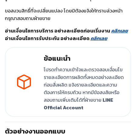
ขอสงวนสิทธิ์ที่จะเปลี่ยนแปลง โดยมิต้องแจ้งให้ทราบล่วงหน้า
กรุณาสอบถามฝ่ายขาย
อ่านเงื่อนไขการบริการ อย่างละเอียดก่อนเริ่มงาน
คลิกเลย
อ่านเงื่อนไขการรับประกัน อย่างละเอียด
คลิกเลย
ข้อแนะนำ
โปรดทำความเข้าใจและตรวจสอบเงื่อนไข
รายละเอียดการผลิตทั้งหมดอย่างละเอียด
ก่อนสั่งผลิต แจ้งรายละเอียดและความ
ต้องการให้ครบถ้วน หากมีข้อสงสัยหรือ
สอบถามเพิ่มเติมได้ที่ฝ่ายขาย
LINE
Official Account
ตัวอย่างงานออกแบบ