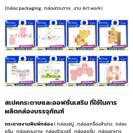
(กล่อง packaging , กล่องกระดาษ , งาน Art work)
สเปคกระดาษและออฟชั่นเสริม ที่ใช้ในการ
ผลิตกล่องบรรจุภัณฑ์
กระดาษงานพิมพ์กล่อง
( กล่องสบู่ , กล่องเครื่องสำอาง , กล่อง
ครีม , กล่องกระดาษ , กล่องจิวเวลรี่ , กล่องเซรั่ม , กล่องอาหาร