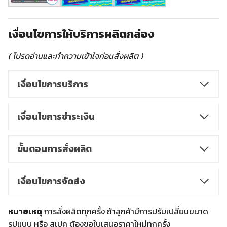
เงื่อนไขการให้บริการผลิตกล่อง
( โปรดอ่านและทำความเข้าใจก่อนสั่งผลิต )
เงื่อนไขการบริการ
เงื่อนไขการชำระเงิน
ขั้นตอนการสั่งผลิต
เงื่อนไขการจัดส่ง
หมายเหตุ
การสั่งผลิตทุกครั้ง ถ้าลูกค้ามีการปรับเปลี่ยนขนาด
รูปแบบ หรือ สเปค ต้องขอใบเสนอราคาใหม่ทุกครั้ง