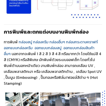
การพิมพ์และตกแต่งบนงานพิมพ์กล่อง
การพิมพ์
กล่องสบู่ กล่องครีม
กล่องอื่นๆ
กล่องกระดาษคราฟท์
ออกแบบกล่องครีม
ออกแบบกล่องสบู่
ออกแบบกล่องสินค้า
อื่นๆ
นอกจากจะพิมพ์ 1 สี 2 สี 3 สี 4 สี หรือมากกว่า โดยใช้แม่สี 4
สี (CMYK) หรือสีพิเศษ มักพิมพ์ด้วยระบบออฟเซ็ท โดยทั่วไป
พิมพ์ด้านนอกหน้าเดียว งานพิมพ์กล่อง สามารถเคลือบ UV ,
เคลือบพลาสติกเงา หรือ เคลือบพลาสติกด้าน , เคลือบ Spot UV
, ปั๊มนูน (Embossing) , ปั๊มทองหรือฟิล์ม/ฟอยล์สีต่าง ๆ (Hot
Stamping)