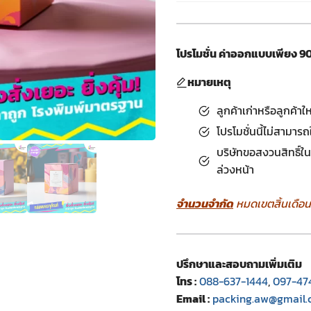
โปรโมชั่น ค่าออกแบบเพียง 9
หมายเหตุ
ลูกค้าเก่าหรือลูกค้าให
โปรโมชั่นนี้ไม่สามาร
บริษัทขอสงวนสิทธิ์ใ
ล่วงหน้า
จำนวนจำกัด
หมดเขตสิ้นเดือนนี
ปรึกษาและสอบถามเพิ่มเติม
โทร :
088-637-1444
,
097-47
Email :
packing.aw@gmail