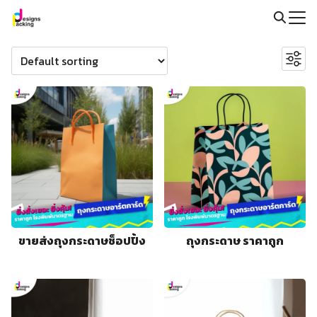
Skip
to
Search
Search
content
for:
for:
@packingdesigns
ขายส่งถุงกระดาษช็อปปิ้ง
ถุงกระดาษ ราคาถูก