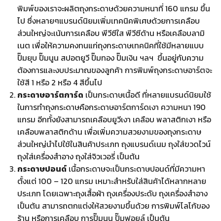
พิมพ์ของเราจะผลิตถุงกระดาษด้วยความหนาที่ 160 แกรม ขึ้น
ไป ซึ่งหลายๆแบรนด์นิยมเพิ่มเทคนิคพิเศษด้วยการเคลือบ
ส่วนใหญ่จะเน้นการเคลือบ พีวีซีใส พีวีซีด้าน หรือเคลือบลามิ
เนต เพื่อให้ความคงทนแก่ถุงกระดาษเทคนิคที่ใช้มีหลายแบบ
ปั๊มยุบ ปั๊มนูน สปอตยูวี ปั๊มทอง ปั๊มเงิน ฯลฯ ขึ้นอยู่กับความ
ต้องการและงบประมาณของลูกค้า การพิมพ์ถุงกระดาษอาร์ตจะ
ใช้สี 1 หรือ 2 หรือ 4 สีขึ้นไป
กระดาษอาร์ตการ์ด
เป็นกระดาษเนื้อดี ที่หลายแบรนด์นิยมใช้
ในการทำถุงกระดาษคือกระดาษอาร์ตการ์ดเงา ความหนา 190
แกรม อีกทั้งยังสามารถเคลือบยูวีเงา เคลือบ พลาสติกเงา หรือ
เคลือบพลาสติกด้าน เพื่อเพิ่มความสวยงามของถุงกระดาษ
ส่วนใหญ่นำไปใช้ในสินค้าประเภท ถุงแบรนด์เนม ถุงใส่ขวดไวน์
ถุงใส่เครื่องสำอาง ถุงใส่จิวเวอรี่ เป็นต้น
กระดาษปอนด์
เนื้อกระดาษจะเป็นกระดาษปอนด์ที่มีความหา
ตั้งแต่ 100 – 120 แกรม เหมาะสำหรับใส่สินค้าได้หลากหลาย
ประเภท โดยเฉพาะถุงเสื้อผ้า ถุงเครื่องประดับ ถุงเครื่องสำอาง
เป็นต้น สามารถตกแต่งให้สวยงามขึ้นด้วย การพิมพ์โลโก้ของ
ร้าน หรือการเคลือบ การปั๊มนูน ปั๊มฟอยล์ เป็นต้น