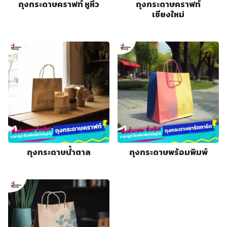
ถุงกระดาษคราฟท์ หูหิ้ว
ถุงกระดาษคราฟท์
เชียงใหม่
ถุงกระดาษน้ำตาล
ถุงกระดาษพร้อมพิมพ์