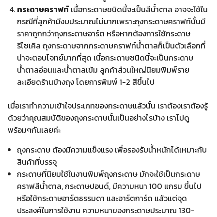
กระดาษคราฟท์
เนื้อกระดาษชนิดนี้จะเป็นสีน้ำตาล อาจจะใช้ใน
กรณีที่ลูกค้ามีงบประมาณไม่มากเพราะถุงกระดาษคราฟท์นั้นมี
ราคาถูกกว่าถุงกระดาษอาร์ต หรือหากต้องการใช้กระดาษ
รีไซเคิล ถุงกระดาษจากกระดาษคราฟท์น้ำตาลก็เป็นตัวเลือกที่
น่าจะตอบโจทย์มากที่สุด เนื้อกระดาษชนิดนี้จะเป็นกระดาษ
น้ำตาลอ่อนและน้ำตาลเข้ม ลูกค้าส่วนใหญ่นิยมพิมพ์ราย
ละเอียดร้านข้างถุง โดยการพิมพ์ 1-2 สีขึ้นไป
เมื่อเราทำความเข้าใจประเภทของกระดาษแล้วนั้น เราต้องเราต้องรู้
ด้วยว่าคุณสมบัติของถุงกระดาษนั้นเป็นอย่างไรบ้าง เราไปดู
พร้อมๆกันเลยค่ะ
ถุงกระดาษ ต้องมีความแข็งแรง เพื่อรองรับน้ำหนักได้เหมาะกับ
สินค้าที่บรรจุ
กระดาษที่นิยมใช้ในงานพิมพ์ถุงกระดาษ มักจะใช้เป็นกระดาษ
คราฟสีน้ำตาล, กระดาษปอนด์, มีความหนา 100 แกรม ขึ้นไป
หรือใช้กระดาษอาร์ตธรรมดา และอาร์ตการ์ด แล้วแต่จุด
ประสงค์ในการใช้งาน ความหนาของกระดาษประมาณ 130-