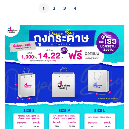
1
2
3
4
→