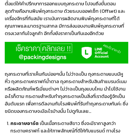
ตั้งแต่ให้คำปรึกษาการออกแบบถุงกระดาษ ไปจนถึงขั้นตอน
สุดท้ายคืองานพิมพ์ถุงกระดาษ ด้วยระบบออฟเซ็ท (Offset) และ
เครื่องจักรที่ทันสมัย เราเน้นการผลิตงานพิมพ์ถุงกระดาษที่ได้
คุณภาพและมาตรฐานสากล มีการส่งมอบงานพิมพ์ถุงกระดาษที่
ตรงเวลาทันใจลูกค้า อีกทั้งยังราคาเป็นกันเองอีกด้วย
ถุงกระดาษที่เราเห็นกันบ่อยๆนั้น ไม่ว่าจะเป็น ถุงกระดาษแบบมีหู
หิ้ว ถุงกระดาษคราฟท์น้ำตาล ถุงกระดาษสำหรับสินค้าแบรนด์เนม
หรือผลิตภัณฑ์พรีเมี่ยมต่างๆ ไม่ว่าจะเป็นถุงแบบไหน นำไปใช้งาน
อะไรก็ตาม กระดาษสำหรับทำถุงกระดาษเป็นสิ่งที่เราต้องรู้จักเป็น
อันดับแรก เพื่อการดีลงานกับโรงพิมพ์ที่รับทำถุงกระดาษกันค่ะ ซึ่ง
ชนิดของกระดาษจะมีอะไรบ้างนั้น ไปดูกันเลย…
กระดาษอาร์ต
เป็นเนื้อกระดาษสีขาว ซึ่งจะมีราคาสูงกว่า
กระดาษคราฟท์ และให้ภาพลักษณ์ที่ดีให้กับแบรนด์ ทางโรง