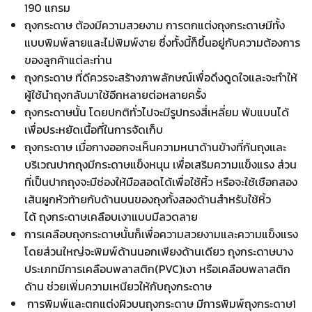
190 แกรม
ถุงกระดาษ ต้องมีความสวยงาม การตกแต่งถุงกระดาษมีทั้ง
แบบพิมพ์ลายและไม่พิมพ์งาย ซึ่งทั้งนี้ก็ขึ้นอยู่กับความต้องการ
ของลูกค้าแต่ละท่าน
ถุงกระดาษ ที่ดีควรจะสร้างภาพลักษณ์เพื่อดึงดูดใจและจะทำให้
ผู้ใช้นำถุงกลับมาใช้อีกหลายต่อหลายครั้ง
ถุงกระดาษนั้น โดยปกติทั่วไปจะมีรูปทรงสี่เหลี่ยม พับแบนได้
เพื่อประหยัดเนื้อที่ในการจัดเก็บ
ถุงกระดาษ เมื่อกางออกจะเห็นความหนาด้านข้างที่ก้นถุงและ
บริเวณปากถุงมีกระดาษแข็งหนุน เพื่อเสริมความแข็งแรง ส่วน
ที่เป็นปากถุงจะมีช่องให้มือสอดได้เพื่อใช้หิ้ว หรือจะใช้เชือกสอง
เส้นผูกหัวท้ายกับด้านบนของถุงทั้งสองด้านสำหรับใช้หิ้ว
ได้ ถุงกระดาษเคลือบเงาแบบมีลวดลาย
การเคลือบถุงกระดาษนั้นก็เพื่อความสวยงามและความแข็งแรง
โดยส่วนใหญ่จะพิมพ์ด้านนอกเพียงด้านเดียว ถุงกระดาษบาง
ประเภทมีการเคลือบพลาสติก(PVC)เงา หรือเคลือบพลาสติก
ด้าน ช่วยเพิ่มความเหนียวให้กับถุงกระดาษ
การพิมพ์และตกแต่งผิวบนถุงกระดาษ มีการพิมพ์ถุงกระดาษ1