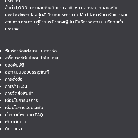
กระบอก
ขั้นต่ำ 1,000 ดวง และยังผลิตงาน อาทิ เช่น กล่องสบู่ กล่องครีม
Packaging กล่องหุ้มจั่วปัง ถุงกระดาษ ใบปลิว โปสการ์ดการ์ดแต่งงาน
สายคาด กระดาษ ตู้ป้ายไฟ ป้ายธงญี่ปุ่น มีบริการออกแบบ จัดส่งทั่ว
ประเทศ
พิมพ์การ์ดแต่งงาน โปสการ์ด
สติ๊กเกอร์กันปลอม โฮโลแกรม
ซองพิมพ์สี
ออกแบบซองบรรจุภัณฑ์
การสั่งซื้อ
การชำระเงิน
การจัดส่งสินค้า
เงื่อนไขการบริการ
เงื่อนไขการรับประกัน
คำถามที่พบบ่อย FAQ
เกี่ยวกับเรา
ติดต่อเรา