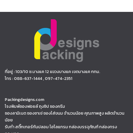
ที่อยู่ : 103/10 ซ.บางแค 12 แขวงบางแค เขตบางแค กทม.
โทร : 088-637-1444 , 097-474-2351
Packingdesigns.com
โรงพิมพ์ซองฟอยล์ ถุงซิป ซองครีม
ซองลามิเนต ซองซาเช่ ซองใส่ขนม จำนวนน้อย คุณภาพสูง ผลิตจำนวน
น้อย
รับทำ สติ๊กเกอร์กันปลอม โฮโลแกรม กล่องบรรจุภัณฑ์ กล่องทรง