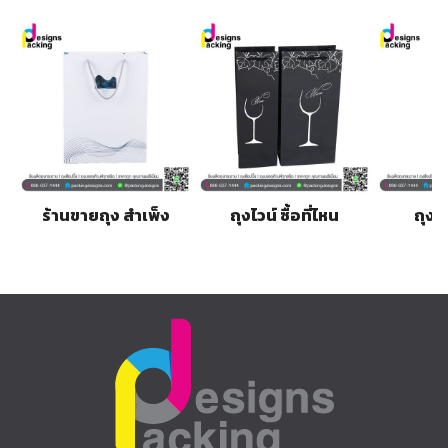
ร้านขายถุง สำเพ็ง
ถุงไวน์ ซื้อที่ไหน
ถุงไ