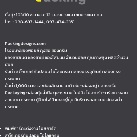
ที่อยู่ : 103/10 ซ.บางแค 12 แขวงบางแค เขตบางแค กทม.
โทร : 088-637-1444 , 097-474-2351
Packingdesigns.com
โรงพิมพ์ซองฟอยล์ ถุงซิป ซองครีม
ซองลามิเนต ซองซาเช่ ซองใส่ขนม จำนวนน้อย คุณภาพสูง ผลิตจำนวน
น้อย
รับทำ สติ๊กเกอร์กันปลอม โฮโลแกรม กล่องบรรจุภัณฑ์ กล่องทรง
กระบอก
ขั้นต่ำ 1,000 ดวง และยังผลิตงาน อาทิ เช่น กล่องสบู่ กล่องครีม
Packaging กล่องหุ้มจั่วปัง ถุงกระดาษ ใบปลิว โปสการ์ดการ์ดแต่งงาน
สายคาด กระดาษ ตู้ป้ายไฟ ป้ายธงญี่ปุ่น มีบริการออกแบบ จัดส่งทั่ว
ประเทศ
พิมพ์การ์ดแต่งงาน โปสการ์ด
สติ๊กเกอร์กันปลอม โฮโลแกรม