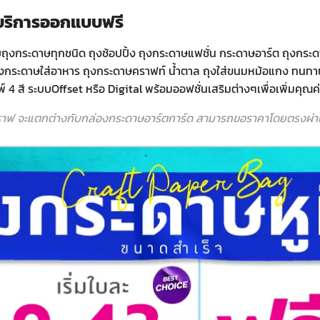
มบริการออกแบบฟรี
ถุงกระดาษทุกชนิด ถุงช้อปปิ้ง ถุงกระดาษแฟชั่น กระดาษอาร์ต ถุงกระดาษพร
 ถุงกระดาษใส่อาหาร ถุงกระดาษคราฟท์ น้ำตาล ถุงใส่ขนมหม้อแกง ทนทาน
 4 สี ระบบOffset หรือ Digital พร้อมออฟชั่นเสริมต่างๆเพื่อเพิ่มคุณ
ราฟ จะแตกต่างกับกล่องกระดาษอาร์ตการ์ด สามารถขอราคาโดยตรงผ่านท