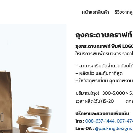
หน้าแรก
สินค้า
รีวิวจากล
arch
:
ถุงกระดาษคราฟท์ 
ถุงกระดาษคราฟท์ พิมพ์ LOG
ให้บริการพิมพ์ครบวงจร ราคา
– สามารถเริ่มต้นจำนวนน้อยได
– ผลิตเร็ว และคุ้มค่าที่สุด
– ใช้วัสดุพรีเมี่ยม คุณภาพงาน
ปริมาณ(ถุง)
300-5,000
> 5
เวลาผลิต(วัน)
15-20
ตกล
ปรึกษาและสอบถามเพิ่มเติม
โทร :
088-637-1444
,
097-47
Line OA :
@packingdesigns