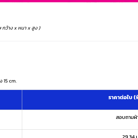
กว้าง x หนา x สูง )
ูง 15 cm.
ราคาต่อใบ (พิ
สอบถามฝ่
29.34 