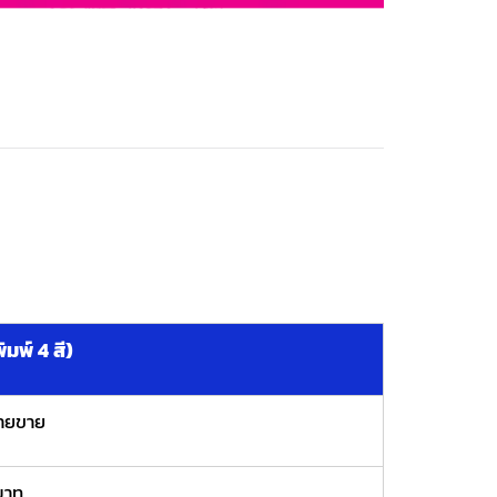
มพ์ 4 สี)
ายขาย
บาท