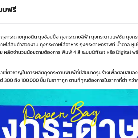
บบฟรี
บบถุงกระดาษทุกชนิด ถุงช้อปปิ้ง ถุงกระดาษสีฟ้า ถุงกระดาษแฟชั่น ถุ
ุงกระดาษใส่สินค้าสวยงาม ถุงกระดาษใส่อาหาร ถุงกระดาษคราฟท์ น้ำตาล ห
่ย ผลิตจำนวนน้อยตามต้องการ พิมพ์ 4 สี ระบบOffset หรือ Digital พร้
าเชี่ยวชาญในการผลิตถุงกระดาษพิมพ์ที่มีสีขนาดรูปร่างเพื่อตอบสนอ
300 ถึง 100,000 ชิ้น ในราคาถูก ตามที่คุณต้องการในราคาที่ต่ำ กว่า