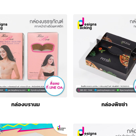
กล่องบรานม
กล่องพิซซ่า