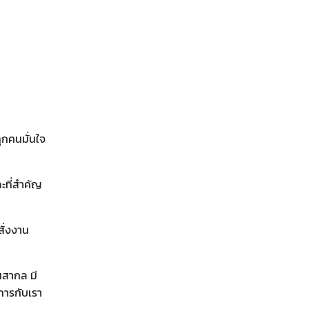
ุกคนมั่นใจ
ละที่สำคัญ
สั่งงาน
นสากล มี
ิการกับเรา