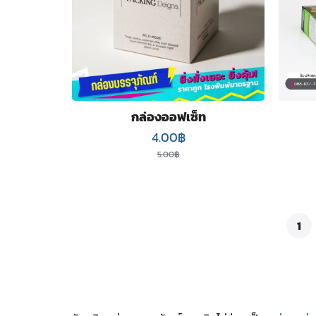
กล่องออฟเซ็ท
Original
Current
4.00
฿
price
price
5.00
฿
was:
is:
5.00฿.
4.00฿.
1