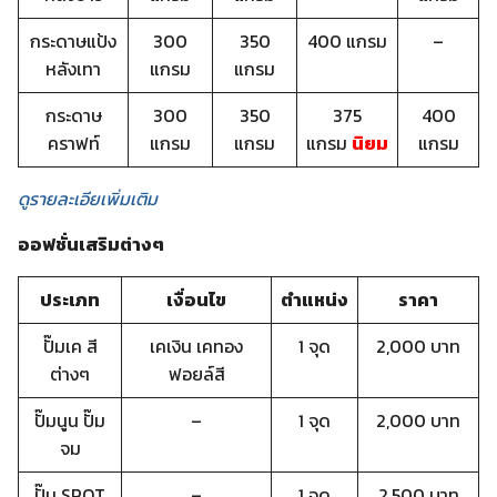
กระดาษแป้ง
300
350
400 แกรม
–
หลังเทา
แกรม
แกรม
กระดาษ
300
350
375
400
คราฟท์
แกรม
แกรม
แกรม
นิยม
แกรม
ดูรายละเอียเพิ่มเติม
ออฟชั่นเสริมต่างๆ
ประเภท
เงื่อนไข
ตำแหน่ง
ราคา
ปั๊มเค สี
เคเงิน เคทอง
1 จุด
2,000 บาท
ต่างๆ
ฟอยล์สี
ปั๊มนูน ปั๊ม
–
1 จุด
2,000 บาท
จม
ปั๊ม SPOT
–
1 จุด
2,500 บาท