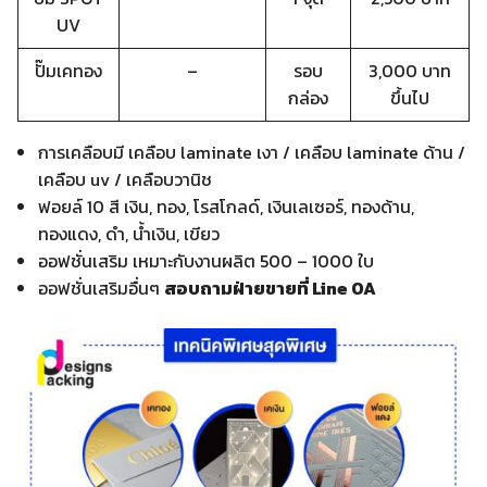
UV
ปั๊มเคทอง
–
รอบ
3,000 บาท
กล่อง
ขึ้นไป
การเคลือบมี เคลือบ laminate เงา / เคลือบ laminate ด้าน /
เคลือบ uv / เคลือบวานิช
ฟอยล์ 10 สี เงิน, ทอง, โรสโกลด์, เงินเลเซอร์, ทองด้าน,
ทองแดง, ดำ, น้ำเงิน, เขียว
ออฟชั่นเสริม เหมาะกับงานผลิต 500 – 1000 ใบ
ออฟชั่นเสริมอื่นๆ
สอบถามฝ่ายขายที่ Line OA