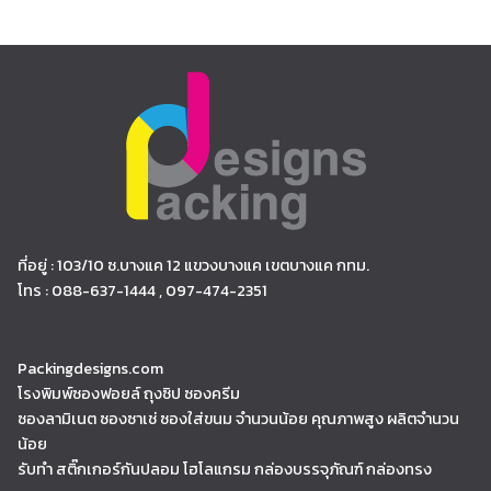
ที่อยู่ : 103/10 ซ.บางแค 12 แขวงบางแค เขตบางแค กทม.
โทร : 088-637-1444 , 097-474-2351
Packingdesigns.com
โรงพิมพ์ซองฟอยล์ ถุงซิป ซองครีม
ซองลามิเนต ซองซาเช่ ซองใส่ขนม จำนวนน้อย คุณภาพสูง ผลิตจำนวน
น้อย
รับทำ สติ๊กเกอร์กันปลอม โฮโลแกรม กล่องบรรจุภัณฑ์ กล่องทรง