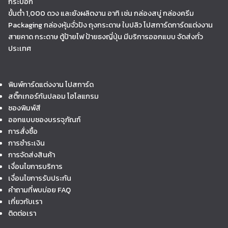
กระบอก
ขั้นต่ำ 1,000 ดวง และยังผลิตงาน อาทิ เช่น กล่องสบู่ กล่องครีม
Packaging กล่องหุ้มจั่วปัง ถุงกระดาษ ใบปลิว โปสการ์ดการ์ดแต่งงาน
สายคาด กระดาษ ตู้ป้ายไฟ ป้ายธงญี่ปุ่น มีบริการออกแบบ จัดส่งทั่ว
ประเทศ
พิมพ์การ์ดแต่งงาน โปสการ์ด
สติ๊กเกอร์กันปลอม โฮโลแกรม
ซองพิมพ์สี
ออกแบบซองบรรจุภัณฑ์
การสั่งซื้อ
การชำระเงิน
การจัดส่งสินค้า
เงื่อนไขการบริการ
เงื่อนไขการรับประกัน
คำถามที่พบบ่อย FAQ
เกี่ยวกับเรา
ติดต่อเรา