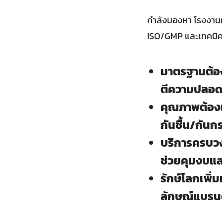
กำลังมองหา โรงงานผล
ISO/GMP และเทคนิคต
มาตรฐานต้อง
ตีความปลอด
คุณภาพต้องเ
กันชื้น/กัน
บริการครบว
ช่วยคุมงบและ
รักษ์โลกเพิ่
ลักษณ์แบรนด์