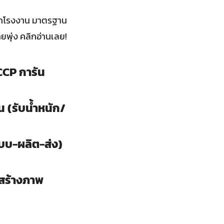
ลือกโรงงาน มาตรฐาน
พุ่ง คลิกอ่านเลย!
CCP การัน
 (รับน้ำหนัก/
บ-ผลิต-ส่ง)
ยสร้างภาพ