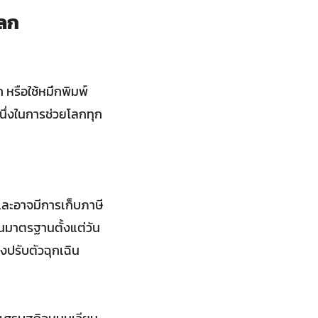
โลก
 หรือใช้หมึกพิมพ์
นหนึ่งในการช่วยโลกทุก
และอาจมีการเก็บภาษี
นมาตรฐานตั้งแต่วัน
องปรับตัวฉุกเฉิน