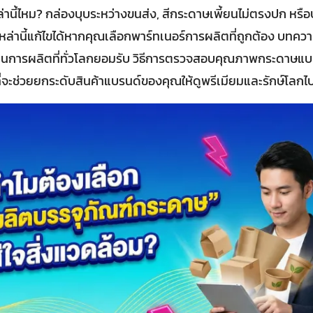
นี้ไหม? กล่องบุบระหว่างขนส่ง, สีกระดาษเพี้ยนไม่ตรงปก หรือบ
ล่านี้แก้ไขได้หากคุณเลือกพาร์ทเนอร์การผลิตที่ถูกต้อง บทควา
านการผลิตที่ทั่วโลกยอมรับ วิธีการตรวจสอบคุณภาพกระดาษแบ
่จะช่วยยกระดับสินค้าแบรนด์ของคุณให้ดูพรีเมียมและรักษ์โลกไ