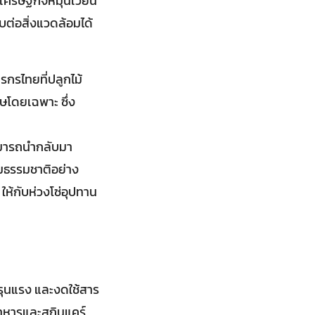
เศรษฐกิจหมุนเวียน
บต่อสิ่งแวดล้อมได้
รกรไทยที่ปลูกไม้
าษโดยเฉพาะ ซึ่ง
ามารถนำกลับมา
ามธรรมชาติอย่าง
ห้กับห่วงโซ่อุปทาน
ีรุนแรง และงดใช้สาร
อาหารและสกินแคร์