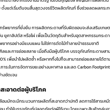
ัณฑ์กระดาษจากโรงงานมาตรฐานเป็นกุญแจสำคัญในการผลักดัน 
ตั้งแต่เริ่มต้นจนสิ้นสุดวงจรชีวิตผลิตภัณฑ์ ซึ่งช่วยลดผลกระท
รัพยากรที่ยั่งยืน การผลิตกระดาษที่รับผิดชอบจะส่งเสริมเกษต
่น ยูคาลิปตัส หรือไผ่ เพื่อเป็นวัตถุดิบสำหรับอุตสาหกรรมกระด
พยากรอย่างมีแบบแผน ไม่ใช่การตัดไม้ทำลายป่าธรรมชาติ
คิลและการย่อยสลาย เมื่อถึงมือผู้บริโภค บรรจุภัณฑ์กระดาษส
 100% เพื่อนำไปผลิตซ้ำ หรือหากทิ้งไปก็จะสามารถย่อยสลายได้ต
ลดภาระในการจัดการขยะอย่างมหาศาล และลด Carbon Footprint ใ
่างชัดเจน
สะอาดต่อผู้บริโภค
วดล้อมมักจะมีกระบวนการผลิตที่สะอาดกว่าปกติ ลดการใช้สารเคม
้อน ทำให้บรรจุภัณฑ์ปลอดภัยต่อผู้ใช้งาน โดยเฉพาะสินค้ากลุ่ม