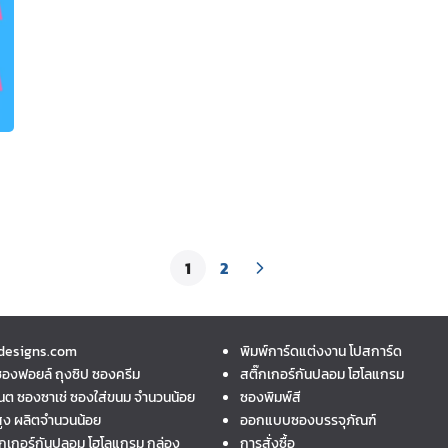
1
2
designs.com
พิมพ์การ์ดแต่งงาน โปสการ์ด
ซองฟอยล์ ถุงซิป ซองครีม
สติ๊กเกอร์กันปลอม โฮโลแกรม
นต ซองซาเช่ ซองใส่ขนม จำนวนน้อย
ซองพิมพ์สี
ูง ผลิตจำนวนน้อย
ออกแบบซองบรรจุภัณฑ์
ิ๊กเกอร์กันปลอม โฮโลแกรม กล่อง
การสั่งซื้อ