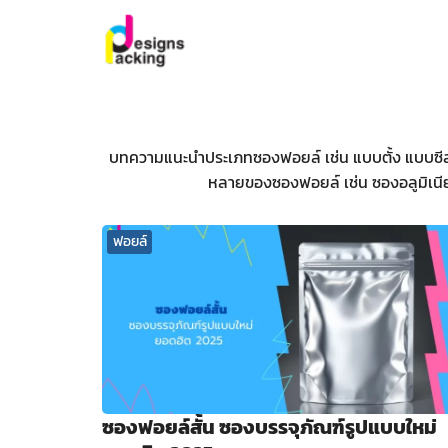
Skip
to
content
Se
for
บทความแนะนำประเภทซองฟอยล์ เช่น แบบตั้ง แบบซีลข
หลายของซองฟอยล์ เช่น ซองอลูมิเนี
ฟอยล์
ซองฟอยล์สั้น ซองบรรจุภัณฑ์รูปแบบใหม่