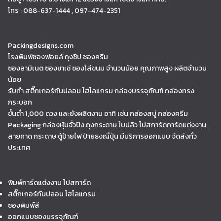
โทร : 088-637-1444 , 097-474-2351
Packingdesigns.com
โรงพิมพ์ซองฟอยล์ ถุงซิป ซองครีม
ซองลามิเนต ซองซาเช่ ซองใส่ขนม จำนวนน้อย คุณภาพสูง ผลิตจำนวน
น้อย
รับทำ สติ๊กเกอร์กันปลอม โฮโลแกรม กล่องบรรจุภัณฑ์ กล่องทรง
กระบอก
ขั้นต่ำ 1,000 ดวง และยังผลิตงาน อาทิ เช่น กล่องสบู่ กล่องครีม
Packaging กล่องหุ้มจั่วปัง ถุงกระดาษ ใบปลิว โปสการ์ดการ์ดแต่งงาน
สายคาด กระดาษ ตู้ป้ายไฟ ป้ายธงญี่ปุ่น มีบริการออกแบบ จัดส่งทั่ว
ประเทศ
พิมพ์การ์ดแต่งงาน โปสการ์ด
สติ๊กเกอร์กันปลอม โฮโลแกรม
ซองพิมพ์สี
ออกแบบซองบรรจุภัณฑ์