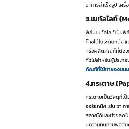
อาหารสำเร็จรูป เครื
3.เมทัลไลท์ (
ฟิล์มเมทัลไลท์เป็นฟ
ก๊าซได้ในระดับหนึ่ง 
หรือผลิตภัณฑ์ที่ต้อ
ทั่วไปสำหรับผู้ประก
ภัณฑ์ที่ใช้ทำซองขนมม
4.กระดาษ (Pa
กระดาษเป็นวัสดุที่เป
ออร์แกนิค เช่น ชา 
สลายได้และช่วยลดปัญ
มีความทนทานพอสมควร