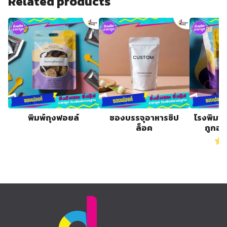
Related products
พิมพ์ถุงฟอยล์
ซองบรรจุอาหารซิป
โรงพิมพ์
ล็อค
ถูกอ
Ra