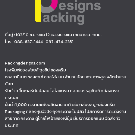
ที่อยู่ : 103/10 ซ.บางแค 12 แขวงบางแค เขตบางแค กทม.
โทร : 088-637-1444 , 097-474-2351
Packingdesigns.com
โรงพิมพ์ซองฟอยล์ ถุงซิป ซองครีม
ซองลามิเนต ซองซาเช่ ซองใส่ขนม จำนวนน้อย คุณภาพสูง ผลิตจำนวน
น้อย
รับทำ สติ๊กเกอร์กันปลอม โฮโลแกรม กล่องบรรจุภัณฑ์ กล่องทรง
กระบอก
ขั้นต่ำ 1,000 ดวง และยังผลิตงาน อาทิ เช่น กล่องสบู่ กล่องครีม
Packaging กล่องหุ้มจั่วปัง ถุงกระดาษ ใบปลิว โปสการ์ดการ์ดแต่งงาน
สายคาด กระดาษ ตู้ป้ายไฟ ป้ายธงญี่ปุ่น มีบริการออกแบบ จัดส่งทั่ว
ประเทศ