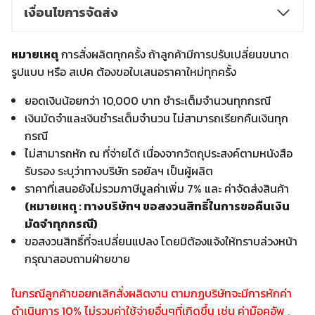
เงื่อนไขการจัดส่ง
หมายเหตุ
การสั่งผลิตทุกครั้ง ถ้าลูกค้ามีการปรับเปลี่ยนขนาด
รูปแบบ หรือ สเปค ต้องขอใบเสนอราคาใหม่ทุกครั้ง
ยอดเงินน้อยกว่า 10,000 บาท ชำระเต็มจำนวนทุกกรณี
เงินมัดจำและเงินชำระเต็มจำนวน ไม่สามารถเรียกคืนเงินทุก
กรณี
ไม่สามารถหัก ณ ที่จ่ายได้ เนื่องจากวัตถุประสงค์ตามหนังสือ
รับรอง ระบุว่าทางบริษัท รอยัลฯ เป็นผู้ผลิต
ราคาที่เสนอยังไม่รวมภาษีมูลค่าเพิ่ม 7% และ ค่าจัดส่งสินค้า
(หมายเหตุ : ทางบริษัทฯ ขอสงวนสิทธิ์ในการขอคืนเงิน
มัดจำทุกกรณี)
ขอสงวนสิทธิ์ที่จะเปลี่ยนแปลง โดยมิต้องแจ้งให้ทราบล่วงหน้า
กรุณาสอบถามฝ่ายขาย
ในกรณีลูกค้าขอยกเลิกสั่งผลิตงาน ตามกฏบริษัทจะมีการหักค่า
ดำเนินการ 10% ไม่รวมค่าใช้จ่ายอื่นๆที่เกิดขึ้น เช่น ค่าม๊อคอัพ ,