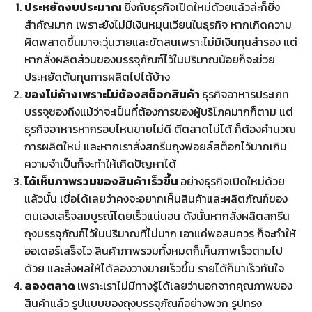
ประหยัดงบประมาณ
ยิ่งกับธุรกิจเปิดใหม่ด้วยแล้วล่ะก็ยิ่ง
สำคัญมาก เพราะยังไม่มีเงินหมุนเวียนในธุรกิจ หากเกิดความ
ผิดพลาดขึ้นมาจะวุ่นวายและขัดสนเพราะไม่มีเงินทุนสำรอง แต่
หากสั่งผลิตส่วนของบรรจุภัณฑ์ไว้ในปริมาณน้อยก็จะช่วย
ประหยัดต้นทุนการผลิตไปได้บ้าง
ของไม่ค้างเพราะไม่ต้องสต็อกสินค้า
ธุรกิจอาหารประเภท
บรรจุซองถึงแม้ว่าจะเป็นที่ต้องการของผู้บริโภคมากก็ตาม แต่
ธุรกิจอาหารหากรอบไหนขายไม่ดี ตีตลาดไม่ได้ ก็ต้องคำนวณ
การผลิตใหม่ และหากเราสั่งสกรีนถุงฟอยล์สต็อกไว้มากเกิน
ความจำเป็นก็จะทำให้เกิดปัญหาได้
ได้เห็นภาพรวมของสินค้าเร็วขึ้น
อย่างธุรกิจเปิดใหม่ด้วย
แล้วนั้น เชื่อได้เลยว่าคงจะอยากเห็นสินค้าและผลิตภัณฑ์ของ
ตนเองเสร็จสมบูรณ์โดยเร็วแน่นอน ดังนั้นหากสั่งผลิตสกรีน
ถุงบรรจุภัณฑ์ไว้ในปริมาณที่ไม่มาก เอาแค่พอสมควร ก็จะทำให้
ออเดอร์เสร็จไว สินค้าภาพรวมทั้งหมดก็เห็นภาพเร็วตามไป
ด้วย และส่งผลให้ได้ลองวางขายเร็วขึ้น รายได้ก็มาเร็วทันใจ
ลองตลาด
เพราะเราไม่มีทางรู้ได้เลยว่านอกจากคุณภาพของ
สินค้าแล้ว รูปแบบของถุงบรรจุภัณฑ์อย่างพวก รูปทรง