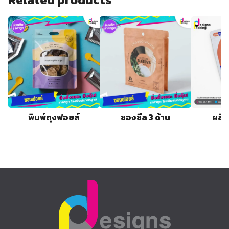
พิมพ์ถุงฟอยล์
ซองซีล 3 ด้าน
ผลิต