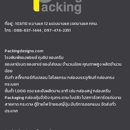
ที่อยู่ : 103/10 ซ.บางแค 12 แขวงบางแค เขตบางแค กทม.
โทร : 088-637-1444 , 097-474-2351
Packingdesigns.com
โรงพิมพ์ซองฟอยล์ ถุงซิป ซองครีม
ซองลามิเนต ซองซาเช่ ซองใส่ขนม จำนวนน้อย คุณภาพสูง ผลิตจำนวน
น้อย
รับทำ สติ๊กเกอร์กันปลอม โฮโลแกรม กล่องบรรจุภัณฑ์ กล่องทรง
กระบอก
ขั้นต่ำ 1,000 ดวง และยังผลิตงาน อาทิ เช่น กล่องสบู่ กล่องครีม
Packaging กล่องหุ้มจั่วปัง ถุงกระดาษ ใบปลิว โปสการ์ดการ์ดแต่งงาน
สายคาด กระดาษ ตู้ป้ายไฟ ป้ายธงญี่ปุ่น มีบริการออกแบบ จัดส่งทั่ว
ประเทศ