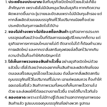
ประหยัดงบประมาณ
ยิ่งกับธุรกิจเปิดใหม่ด้วยแล้วล่ะก็ยิ่ง
สำคัญมาก เพราะยังไม่มีเงินหมุนเวียนในธุรกิจ หากเกิดความ
ผิดพลาดขึ้นมาจะวุ่นวายและขัดสนเพราะไม่มีเงินทุนสำรอง แต่
หากสั่งผลิตส่วนของบรรจุภัณฑ์ไว้ในปริมาณน้อยก็จะช่วย
ประหยัดต้นทุนการผลิตไปได้บ้าง
ของไม่ค้างเพราะไม่ต้องสต็อกสินค้า
ธุรกิจอาหารประเภท
บรรจุซองถึงแม้ว่าจะเป็นที่ต้องการของผู้บริโภคมากก็ตาม แต่
ธุรกิจอาหารหากรอบไหนขายไม่ดี ตีตลาดไม่ได้ ก็ต้องคำนวณ
การผลิตใหม่ และหากเราสั่งสกรีนถุงฟอยล์สต็อกไว้มากเกิน
ความจำเป็นก็จะทำให้เกิดปัญหาได้
ได้เห็นภาพรวมของสินค้าเร็วขึ้น
อย่างธุรกิจเปิดใหม่ด้วย
แล้วนั้น เชื่อได้เลยว่าคงจะอยากเห็นสินค้าและผลิตภัณฑ์ของ
ตนเองเสร็จสมบูรณ์โดยเร็วแน่นอน ดังนั้นหากสั่งผลิตสกรีน
ถุงบรรจุภัณฑ์ไว้ในปริมาณที่ไม่มาก เอาแค่พอสมควร ก็จะทำให้
ออเดอร์เสร็จไว สินค้าภาพรวมทั้งหมดก็เห็นภาพเร็วตามไป
ด้วย และส่งผลให้ได้ลองวางขายเร็วขึ้น รายได้ก็มาเร็วทันใจ
ลองตลาด
เพราะเราไม่มีทางรู้ได้เลยว่านอกจากคุณภาพของ
สินค้าแล้ว รูปแบบของถุงบรรจุภัณฑ์อย่างพวก รูปทรง