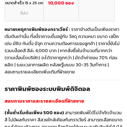
10,000 ซอง
ขนาดสำเร็จ 15 x 25 cm
ขึ้นไป
หมายเหตุการพิมพ์ซองกราเวียร์ :
ราคาข้างต้นเป็นเพียงราคา
เริ่มต้นเท่านั้น ทั้งนี้ราคาจะขึ้นอยู่กับ วัสดุ ความหนา ขนาด เสป็ค
เช่น มีซิป ก้นตั้ง มีจุก ตามความต้องการของลูกค้า | ราคานี้ยังไม่
รวมบล็อคสี สีล่ะ 4,000 บาท | หากสั่งซื้อในจำนวนที่มากกว่า
(ตามเงื่อนไขบริษัท) จะได้ราคาถูกกว่า | มัดจำค่าซอง 70% ก่อน
ผลิต | ระยะเวลาการผลิต หลังพรู๊บแบบ 30-35 วันทำการ |
สอบถามรายละเอียดเพิ่มเติมที่ฝ่ายขาย
ราคาพิมพ์ซองระบบพิมพ์ดิจิตอล
สอบถามราคาและรายละเอียดที่ฝ่ายขาย
(ขั้นต่ำเริ่มต้นเพียง 500 ซอง)
สามารถพิมพ์ได้ไม่จำกัดจำนวน
สี ไม่มีผลกับราคา สีสวยใกล้เคียงกับกราเวียร์ สามารถเลือกขนาด
ซองได้ตามต้องการ สามารถเลือกวัสดุให้เหมาะสมกับสินค้าได้ มี 5