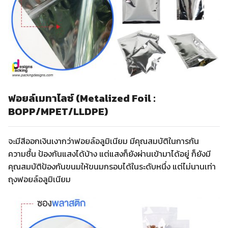
ฟอยล์เมทาไลซ์ (Metalized Foil :
BOPP/MPET/LLDPE)
จะมีสีออกเงินเงากว่าฟอยล์อลูมิเนียม มีคุณสมบัติในการกัน
ความชื้น ป้องกันแสงได้บ้าง แต่แสงก็ยังผ่านเข้ามาได้อยู่ ก็ยังมี
คุณสมบัติป้องกันขนมให้ขนมกรอบได้ในระดับหนึ่ง แต่ไม่นานเท่า
ถุงฟอยล์อลูมิเนียม