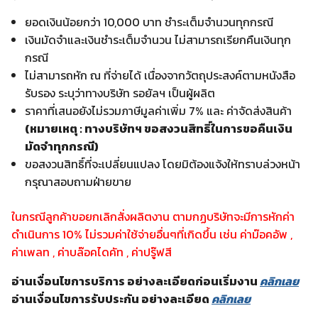
ยอดเงินน้อยกว่า 10,000 บาท ชำระเต็มจำนวนทุกกรณี
เงินมัดจำและเงินชำระเต็มจำนวน ไม่สามารถเรียกคืนเงินทุก
กรณี
ไม่สามารถหัก ณ ที่จ่ายได้ เนื่องจากวัตถุประสงค์ตามหนังสือ
รับรอง ระบุว่าทางบริษัท รอยัลฯ เป็นผู้ผลิต
ราคาที่เสนอยังไม่รวมภาษีมูลค่าเพิ่ม 7% และ ค่าจัดส่งสินค้า
(หมายเหตุ : ทางบริษัทฯ ขอสงวนสิทธิ์ในการขอคืนเงิน
มัดจำทุกกรณี)
ขอสงวนสิทธิ์ที่จะเปลี่ยนแปลง โดยมิต้องแจ้งให้ทราบล่วงหน้า
กรุณาสอบถามฝ่ายขาย
ในกรณีลูกค้าขอยกเลิกสั่งผลิตงาน ตามกฏบริษัทจะมีการหักค่า
ดำเนินการ 10% ไม่รวมค่าใช้จ่ายอื่นๆที่เกิดขึ้น เช่น ค่าม๊อคอัพ ,
ค่าเพลท , ค่าบล๊อคไดคัท , ค่าปรู๊ฟสี
อ่านเงื่อนไขการบริการ อย่างละเอียดก่อนเริ่มงาน
คลิกเลย
อ่านเงื่อนไขการรับประกัน อย่างละเอียด
คลิกเลย