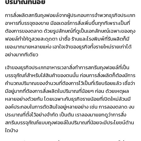
ปริมาณที่น้อย
การสั่งผลิตสกรีนถุงฟอยล์จากผู้ประกอบการจำพวกธุรกิจประเภท
อาหารที่บรรจุซองขาย มีออเดอร์การสั่งเพิ่มขึ้นทุกทีเพราะเป็นที่
ต้องการของตลาด ด้วยรูปลักษณ์ที่ดูเป็นเอกลักษณ์เฉพาะของถุง
ฟอยล์ทำให้ดูสวยสะดุดตา น่าซื้อ ร้านและโรงพิมพ์ที่รับผลิตก็มี
เยอะมากมายหลายแห่ง เอาใจเจ้าของธุรกิจทั้งรายใหม่รายเก่าได้
อย่างมากทีเดียว
เจ้าของธุรกิจประเภทอาหารเวลาสั่งทำการสกรีนถุงฟอยล์ที่เป็น
บรรจุภัณฑ์สำหรับใส่สินค้าของตนนั้น ก่อนการสั่งผลิตก็ต้องมีการ
คำนวณปริมาณของจำนวนที่ต้องการไว้เป็นที่เรียบร้อยแล้ว เชื่อว่า
มีอยู่มากที่ต้องการสั่งผลิตในปริมาณที่น้อยๆ ก่อน ด้วยเหตุผล
หลายอย่างด้วยกัน โดยเฉพาะกับธุรกิจรายน้อยที่เปิดใหม่ล้วนมี
องค์ประกอบในการตัดสินใจอยู่หลายอย่าง เช่น การลองตลาด งบ
ประมาณที่ตั้งไว้อย่างจำกัด เป็นต้น เราลองมาแยกดูว่าการสั่ง
สกรีนบรรจุภัณฑ์แบบถุงฟอยล์ในปริมาณที่น้อยจะมีประโยชน์ด้าน
ใดบ้าง