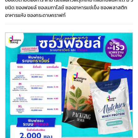
ชนิด ซองฟอยล์ ซองเมทาไลซ์ ซองอาหารแช่เข็ง ซองพลาสติก
อาหารแห้ง ซองกระดาษคราฟท์