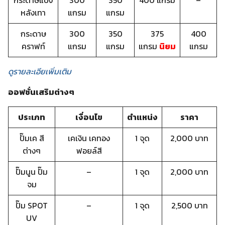
หลังเทา
แกรม
แกรม
กระดาษ
300
350
375
400
คราฟท์
แกรม
แกรม
แกรม
นิยม
แกรม
ดูรายละเอียเพิ่มเติม
ออฟชั่นเสริมต่างๆ
ประเภท
เงื่อนไข
ตำแหน่ง
ราคา
ปั๊มเค สี
เคเงิน เคทอง
1 จุด
2,000 บาท
ต่างๆ
ฟอยล์สี
ปั๊มนูน ปั๊ม
–
1 จุด
2,000 บาท
จม
ปั๊ม SPOT
–
1 จุด
2,500 บาท
UV