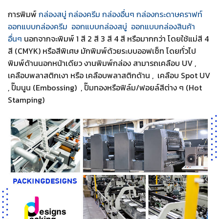
การพิมพ์
กล่องสบู่ กล่องครีม
กล่องอื่นๆ
กล่องกระดาษคราฟท์
ออกแบบกล่องครีม
ออกแบบกล่องสบู่
ออกแบบกล่องสินค้า
อื่นๆ
นอกจากจะพิมพ์ 1 สี 2 สี 3 สี 4 สี หรือมากกว่า โดยใช้แม่สี 4
สี (CMYK) หรือสีพิเศษ มักพิมพ์ด้วยระบบออฟเซ็ท โดยทั่วไป
พิมพ์ด้านนอกหน้าเดียว งานพิมพ์กล่อง สามารถเคลือบ UV ,
เคลือบพลาสติกเงา หรือ เคลือบพลาสติกด้าน , เคลือบ Spot UV
, ปั๊มนูน (Embossing) , ปั๊มทองหรือฟิล์ม/ฟอยล์สีต่าง ๆ (Hot
Stamping)