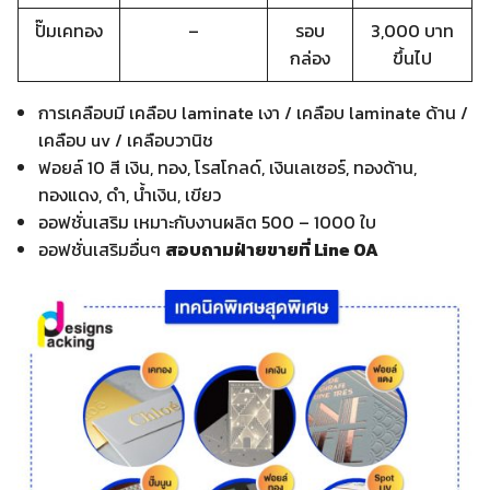
ปั๊มเคทอง
–
รอบ
3,000 บาท
กล่อง
ขึ้นไป
การเคลือบมี เคลือบ laminate เงา / เคลือบ laminate ด้าน /
เคลือบ uv / เคลือบวานิช
ฟอยล์ 10 สี เงิน, ทอง, โรสโกลด์, เงินเลเซอร์, ทองด้าน,
ทองแดง, ดำ, น้ำเงิน, เขียว
ออฟชั่นเสริม เหมาะกับงานผลิต 500 – 1000 ใบ
ออฟชั่นเสริมอื่นๆ
สอบถามฝ่ายขายที่ Line OA