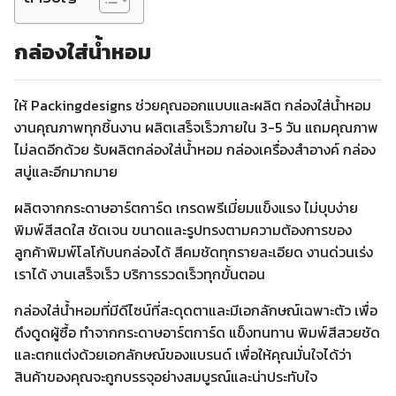
กล่องใส่น้ำหอม
ให้
Packingdesigns
ช่วยคุณออกแบบและผลิต กล่องใส่น้ำหอม
งานคุณภาพทุกชิ้นงาน ผลิตเสร็จเร็วภายใน
3-5
วัน แถมคุณภาพ
ไม่ลดอีกด้วย รับผลิตกล่องใส่น้ำหอม กล่องเครื่องสำอางค์ กล่อง
สบู่และอีกมากมาย
ผลิตจากกระดาษอาร์ตการ์ด เกรดพรีเมี่ยมแข็งแรง ไม่บุบง่าย
พิมพ์สีสดใส ชัดเจน ขนาดและรูปทรงตามความต้องการของ
ลูกค้าพิมพ์โลโก้บนกล่องได้
สีคมชัดทุกรายละเอียด งานด่วนเร่ง
เราได้ งานเสร็จเร็ว บริการรวดเร็วทุกขั้นตอน
กล่องใส่น้ำหอมที่มีดีไซน์ที่สะดุดตาและมีเอกลักษณ์เฉพาะตัว เพื่อ
ดึงดูดผู้ซื้อ ทำจากกระดาษอาร์ตการ์ด แข็งทนทาน พิมพ์สีสวยชัด
และตกแต่งด้วยเอกลักษณ์ของแบรนด์ เพื่อให้คุณมั่นใจได้ว่า
สินค้าของคุณจะถูกบรรจุอย่างสมบูรณ์และน่าประทับใจ