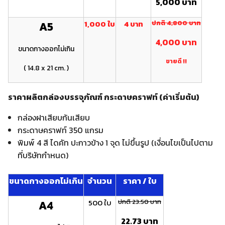
5,000 บาท
1,000 ใบ
4 บาท
ปกติ 4 ,800 บาท
A5
4 ,000 บาท
ขนาดกางออกไม่เกิน
ขายดี !!
( 14.8 x 21 cm. )
ราคาผลิตกล่องบรรจุภัณฑ์ กระดาษคราฟท์ (ค่าเริ่มต้น)
กล่องฝาเสียบก้นเสียบ
กระดาษคราฟท์ 350 แกรม
พิมพ์ 4 สี ไดคัท ปะกาวข้าง 1 จุด ไม่ขึ้นรูป (เงื่อนไขเป็นไปตาม
ที่บริษัทกำหนด)
ขนาดกางออกไม่เกิน
จำนวน
ราคา / ใบ
500 ใบ
ปกติ 23.50 บาท
A4
22.73 บาท