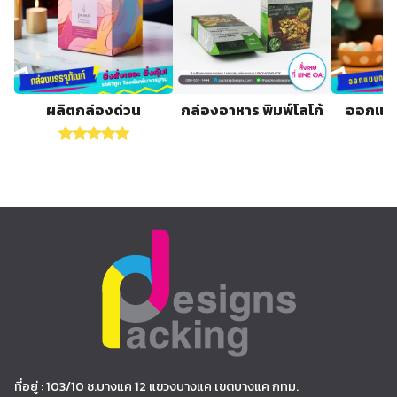
ผลิตกล่องด่วน
กล่องอาหาร พิมพ์โลโก้
ออกแบบ
Rated
5.00
out of 5
ที่อยู่ : 103/10 ซ.บางแค 12 แขวงบางแค เขตบางแค กทม.