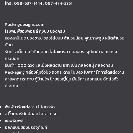
โทร : 088-637-1444 , 097-474-2351
Packingdesigns.com
โรงพิมพ์ซองฟอยล์ ถุงซิป ซองครีม
ซองลามิเนต ซองซาเช่ ซองใส่ขนม จำนวนน้อย คุณภาพสูง ผลิตจำนวน
น้อย
รับทำ สติ๊กเกอร์กันปลอม โฮโลแกรม กล่องบรรจุภัณฑ์ กล่องทรง
กระบอก
ขั้นต่ำ 1,000 ดวง และยังผลิตงาน อาทิ เช่น กล่องสบู่ กล่องครีม
Packaging กล่องหุ้มจั่วปัง ถุงกระดาษ ใบปลิว โปสการ์ดการ์ดแต่งงาน
สายคาด กระดาษ ตู้ป้ายไฟ ป้ายธงญี่ปุ่น มีบริการออกแบบ จัดส่งทั่ว
ประเทศ
พิมพ์การ์ดแต่งงาน โปสการ์ด
สติ๊กเกอร์กันปลอม โฮโลแกรม
ซองพิมพ์สี
ออกแบบซองบรรจุภัณฑ์