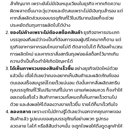
สำคัญมาก เพราะยังไม่มีเงินหมุนเวียนในธุรกิจ หากเกิดความ
ผิดพลาดขึ้นมาจะวุ่นวายและขัดสนเพราะไม่มีเงินทุนสำรอง แต่
หากสั่งผลิตส่วนของบรรจุภัณฑ์ไว้ในปริมาณน้อยก็จะช่วย
ประหยัดต้นทุนการผลิตไปได้บ้าง
ของไม่ค้างเพราะไม่ต้องสต็อกสินค้า
ธุรกิจอาหารประเภท
บรรจุซองถึงแม้ว่าจะเป็นที่ต้องการของผู้บริโภคมากก็ตาม แต่
ธุรกิจอาหารหากรอบไหนขายไม่ดี ตีตลาดไม่ได้ ก็ต้องคำนวณ
การผลิตใหม่ และหากเราสั่งสกรีนถุงฟอยล์สต็อกไว้มากเกิน
ความจำเป็นก็จะทำให้เกิดปัญหาได้
ได้เห็นภาพรวมของสินค้าเร็วขึ้น
อย่างธุรกิจเปิดใหม่ด้วย
แล้วนั้น เชื่อได้เลยว่าคงจะอยากเห็นสินค้าและผลิตภัณฑ์ของ
ตนเองเสร็จสมบูรณ์โดยเร็วแน่นอน ดังนั้นหากสั่งผลิตสกรีน
ถุงบรรจุภัณฑ์ไว้ในปริมาณที่ไม่มาก เอาแค่พอสมควร ก็จะทำให้
ออเดอร์เสร็จไว สินค้าภาพรวมทั้งหมดก็เห็นภาพเร็วตามไป
ด้วย และส่งผลให้ได้ลองวางขายเร็วขึ้น รายได้ก็มาเร็วทันใจ
ลองตลาด
เพราะเราไม่มีทางรู้ได้เลยว่านอกจากคุณภาพของ
สินค้าแล้ว รูปแบบของถุงบรรจุภัณฑ์อย่างพวก รูปทรง
ลวดลาย โลโก้ หรือสีสันต่างๆนั้น จะถูกใจพอให้ดึงดูดลูกค้าให้