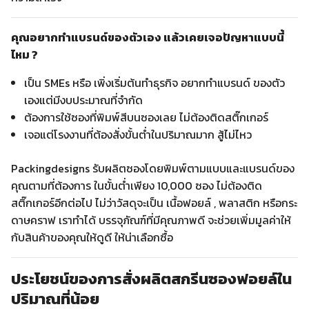
คุณอยากทำแบรนด์ของตัวเอง แล้วเคยเจอปัญหาแบบนี้
ไหม ?
เป็น SMEs หรือ เพิ่งเริ่มต้นทำธุรกิจ อยากทำแบรนด์ ของตัว
เองแต่มีงบประมาณที่จำกัด
ต้องการใช้ซองที่พิมพ์สีบนซองเลย ไม่ต้องติดสติ๊กเกอร์
เจอแต่โรงงานที่ต้องสั่งขั้นต่ำในปริมาณมาก สู้ไม่ไหว
Packingdesigns รับผลิตซองโดยพิมพ์ตามแบบและแบรนด์ของ
คุณตามที่ต้องการ ในขั้นต่ำเพียง 10,000 ซอง ไม่ต้องติด
สติ๊กเกอร์อีกต่อไป ไม่ว่าวัสดุจะเป็น เนื้อฟอยล์ , พลาสติก หรือกระ
ดาษคราฟ เราทำได้ บรรจุภัณฑ์ที่มีคุณภาพดี จะช่วยเพิ่มมูลค่าให้
กับสินค้าของคุณให้ดูดี ให้น่าเลือกซื้อ
ประโยชน์ของการสั่งผลิตสกรีนซองฟอยล์ใน
ปริมาณที่น้อย