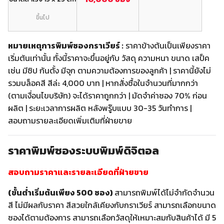
ขึ้นไป
หมายเหตุการพิมพ์ซองกราเวียร์ :
ราคาข้างต้นเป็นเพียงราคา
เริ่มต้นเท่านั้น ทั้งนี้ราคาจะขึ้นอยู่กับ วัสดุ ความหนา ขนาด เสป็ค
เช่น มีซิป ก้นตั้ง มีจุก ตามความต้องการของลูกค้า | ราคานี้ยังไม่
รวมบล็อคสี สีล่ะ 4,000 บาท | หากสั่งซื้อในจำนวนที่มากกว่า
(ตามเงื่อนไขบริษัท) จะได้ราคาถูกกว่า | มัดจำค่าซอง 70% ก่อน
ผลิต | ระยะเวลาการผลิต หลังพรู๊บแบบ 30-35 วันทำการ |
สอบถามรายละเอียดเพิ่มเติมที่ฝ่ายขาย
ราคาพิมพ์ซองระบบพิมพ์ดิจิตอล
สอบถามราคาและรายละเอียดที่ฝ่ายขาย
(ขั้นต่ำเริ่มต้นเพียง 500 ซอง)
สามารถพิมพ์ได้ไม่จำกัดจำนวน
สี ไม่มีผลกับราคา สีสวยใกล้เคียงกับกราเวียร์ สามารถเลือกขนาด
ซองได้ตามต้องการ สามารถเลือกวัสดุให้เหมาะสมกับสินค้าได้ มี 5