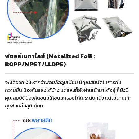
ฟอยล์เมทาไลซ์ (Metalized Foil :
BOPP/MPET/LLDPE)
จะมีสีออกเงินเงากว่าฟอยล์อลูมิเนียม มีคุณสมบัติในการกัน
ความชื้น ป้องกันแสงได้บ้าง แต่แสงก็ยังผ่านเข้ามาได้อยู่ ก็ยังมี
คุณสมบัติป้องกันขนมให้ขนมกรอบได้ในระดับหนึ่ง แต่ไม่นานเท่า
ถุงฟอยล์อลูมิเนียม