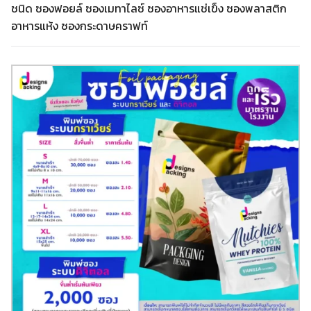
ชนิด ซองฟอยล์ ซองเมทาไลซ์ ซองอาหารแช่เข็ง ซองพลาสติก
อาหารแห้ง ซองกระดาษคราฟท์