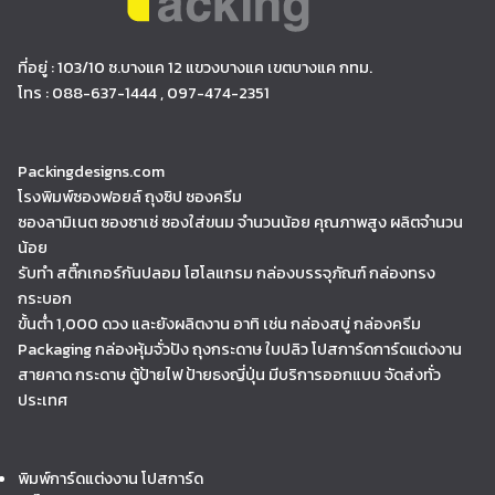
ที่อยู่ : 103/10 ซ.บางแค 12 แขวงบางแค เขตบางแค กทม.
โทร : 088-637-1444 , 097-474-2351
Packingdesigns.com
โรงพิมพ์ซองฟอยล์ ถุงซิป ซองครีม
ซองลามิเนต ซองซาเช่ ซองใส่ขนม จำนวนน้อย คุณภาพสูง ผลิตจำนวน
น้อย
รับทำ สติ๊กเกอร์กันปลอม โฮโลแกรม กล่องบรรจุภัณฑ์ กล่องทรง
กระบอก
ขั้นต่ำ 1,000 ดวง และยังผลิตงาน อาทิ เช่น กล่องสบู่ กล่องครีม
Packaging กล่องหุ้มจั่วปัง ถุงกระดาษ ใบปลิว โปสการ์ดการ์ดแต่งงาน
สายคาด กระดาษ ตู้ป้ายไฟ ป้ายธงญี่ปุ่น มีบริการออกแบบ จัดส่งทั่ว
ประเทศ
พิมพ์การ์ดแต่งงาน โปสการ์ด