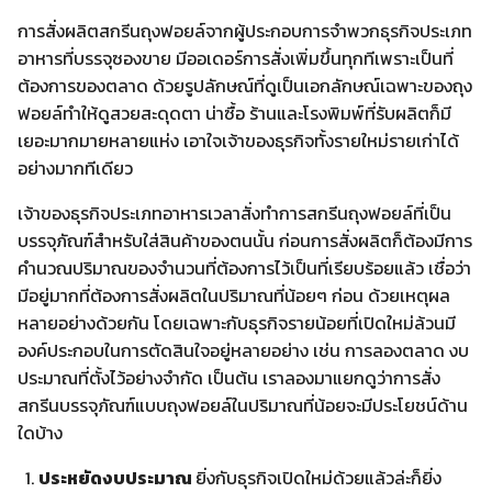
การสั่งผลิตสกรีนถุงฟอยล์จากผู้ประกอบการจำพวกธุรกิจประเภท
อาหารที่บรรจุซองขาย มีออเดอร์การสั่งเพิ่มขึ้นทุกทีเพราะเป็นที่
ต้องการของตลาด ด้วยรูปลักษณ์ที่ดูเป็นเอกลักษณ์เฉพาะของถุง
ฟอยล์ทำให้ดูสวยสะดุดตา น่าซื้อ ร้านและโรงพิมพ์ที่รับผลิตก็มี
เยอะมากมายหลายแห่ง เอาใจเจ้าของธุรกิจทั้งรายใหม่รายเก่าได้
อย่างมากทีเดียว
เจ้าของธุรกิจประเภทอาหารเวลาสั่งทำการสกรีนถุงฟอยล์ที่เป็น
บรรจุภัณฑ์สำหรับใส่สินค้าของตนนั้น ก่อนการสั่งผลิตก็ต้องมีการ
คำนวณปริมาณของจำนวนที่ต้องการไว้เป็นที่เรียบร้อยแล้ว เชื่อว่า
มีอยู่มากที่ต้องการสั่งผลิตในปริมาณที่น้อยๆ ก่อน ด้วยเหตุผล
หลายอย่างด้วยกัน โดยเฉพาะกับธุรกิจรายน้อยที่เปิดใหม่ล้วนมี
องค์ประกอบในการตัดสินใจอยู่หลายอย่าง เช่น การลองตลาด งบ
ประมาณที่ตั้งไว้อย่างจำกัด เป็นต้น เราลองมาแยกดูว่าการสั่ง
สกรีนบรรจุภัณฑ์แบบถุงฟอยล์ในปริมาณที่น้อยจะมีประโยชน์ด้าน
ใดบ้าง
ประหยัดงบประมาณ
ยิ่งกับธุรกิจเปิดใหม่ด้วยแล้วล่ะก็ยิ่ง