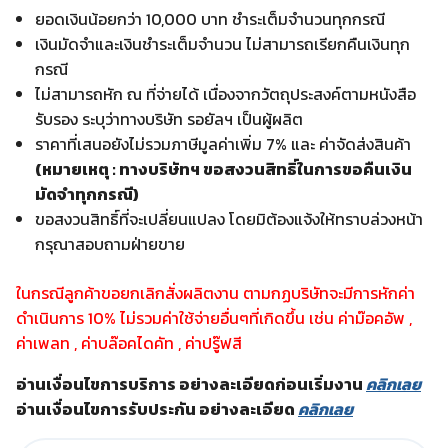
ยอดเงินน้อยกว่า 10,000 บาท ชำระเต็มจำนวนทุกกรณี
เงินมัดจำและเงินชำระเต็มจำนวน ไม่สามารถเรียกคืนเงินทุก
กรณี
ไม่สามารถหัก ณ ที่จ่ายได้ เนื่องจากวัตถุประสงค์ตามหนังสือ
รับรอง ระบุว่าทางบริษัท รอยัลฯ เป็นผู้ผลิต
ราคาที่เสนอยังไม่รวมภาษีมูลค่าเพิ่ม 7% และ ค่าจัดส่งสินค้า
(หมายเหตุ : ทางบริษัทฯ ขอสงวนสิทธิ์ในการขอคืนเงิน
มัดจำทุกกรณี)
ขอสงวนสิทธิ์ที่จะเปลี่ยนแปลง โดยมิต้องแจ้งให้ทราบล่วงหน้า
กรุณาสอบถามฝ่ายขาย
ในกรณีลูกค้าขอยกเลิกสั่งผลิตงาน ตามกฏบริษัทจะมีการหักค่า
ดำเนินการ 10% ไม่รวมค่าใช้จ่ายอื่นๆที่เกิดขึ้น เช่น ค่าม๊อคอัพ ,
ค่าเพลท , ค่าบล๊อคไดคัท , ค่าปรู๊ฟสี
อ่านเงื่อนไขการบริการ อย่างละเอียดก่อนเริ่มงาน
คลิกเลย
อ่านเงื่อนไขการรับประกัน อย่างละเอียด
คลิกเลย