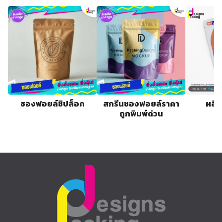
ซองฟอยล์ซิปล็อค
สกรีนซองฟอยล์ราคา
ผลิต
ถูกพิมพ์ด่วน