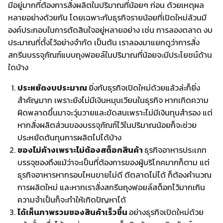
มีอยู่มากที่ต้องการสั่งผลิตในปริมาณที่น้อยๆ ก่อน ด้วยเหตุผล
หลายอย่างด้วยกัน โดยเฉพาะกับธุรกิจรายน้อยที่เปิดใหม่ล้วนมี
องค์ประกอบในการตัดสินใจอยู่หลายอย่าง เช่น การลองตลาด งบ
ประมาณที่ตั้งไว้อย่างจำกัด เป็นต้น เราลองมาแยกดูว่าการสั่ง
สกรีนบรรจุภัณฑ์แบบถุงฟอยล์ในปริมาณที่น้อยจะมีประโยชน์ด้าน
ใดบ้าง
ประหยัดงบประมาณ
ยิ่งกับธุรกิจเปิดใหม่ด้วยแล้วล่ะก็ยิ่ง
สำคัญมาก เพราะยังไม่มีเงินหมุนเวียนในธุรกิจ หากเกิดความ
ผิดพลาดขึ้นมาจะวุ่นวายและขัดสนเพราะไม่มีเงินทุนสำรอง แต่
หากสั่งผลิตส่วนของบรรจุภัณฑ์ไว้ในปริมาณน้อยก็จะช่วย
ประหยัดต้นทุนการผลิตไปได้บ้าง
ของไม่ค้างเพราะไม่ต้องสต็อกสินค้า
ธุรกิจอาหารประเภท
บรรจุซองถึงแม้ว่าจะเป็นที่ต้องการของผู้บริโภคมากก็ตาม แต่
ธุรกิจอาหารหากรอบไหนขายไม่ดี ตีตลาดไม่ได้ ก็ต้องคำนวณ
การผลิตใหม่ และหากเราสั่งสกรีนถุงฟอยล์สต็อกไว้มากเกิน
ความจำเป็นก็จะทำให้เกิดปัญหาได้
ได้เห็นภาพรวมของสินค้าเร็วขึ้น
อย่างธุรกิจเปิดใหม่ด้วย