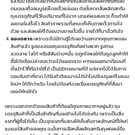
แล้วนั้น เชื่อได้เลยว่าคงจะอยากเห็นสินค้าและผลิตภัณฑ์ของ
ตนเองเสร็จสมบูรณ์โดยเร็วแน่นอน ดังนั้นหากสั่งผลิตสกรีน
ถุงบรรจุภัณฑ์ไว้ในปริมาณที่ไม่มาก เอาแค่พอสมควร ก็จะทำให้
ออเดอร์เสร็จไว สินค้าภาพรวมทั้งหมดก็เห็นภาพเร็วตามไป
ด้วย และส่งผลให้ได้ลองวางขายเร็วขึ้น รายได้ก็มาเร็วทันใจ
ลองตลาด
เพราะเราไม่มีทางรู้ได้เลยว่านอกจากคุณภาพของ
สินค้าแล้ว รูปแบบของถุงบรรจุภัณฑ์อย่างพวก รูปทรง
ลวดลาย โลโก้ หรือสีสันต่างๆนั้น จะถูกใจพอให้ดึงดูดลูกค้าให้
ซื้อได้หรือเปล่าจนกว่าจะได้ลองตลาด หากผลออกมาดีแบบที่
ตั้งเป้าไว้ก็ถือว่าใช้ได้ เป็นนิมิตรหมายที่ดี แต่หากไม่ได้รับการ
ตอบรับเท่าที่คาด ได้รับคำติชมมาจะได้นำไปปรับปรุงแก้ไขแบบ
ใหม่ๆ ให้ดีกว่าเดิม โดยไม่ต้องกังวลเรื่องบรรจุภัณฑ์ที่สั่งมา
เยอะให้หนักใจ
เพราะนอกจากตัวของสินค้าที่ต้องมีคุณภาพมากๆอยู่แล้ว ถุง
บรรจุสินค้าก็เป็นสิ่งสำคัญที่มองข้ามไม่ได้เช่นกัน เพราะเป็นสิ่ง
แรกที่ผู้ซื้อได้เห็น เป็นจุดแรกที่แสดงให้เห็นถึงภาพลักษณ์ที่ให้แก่
แบรนด์สินค้าของคุณ ฉะนั้นการเลือกสั่งผลิตสกรีนถุงฟอยล์จึง