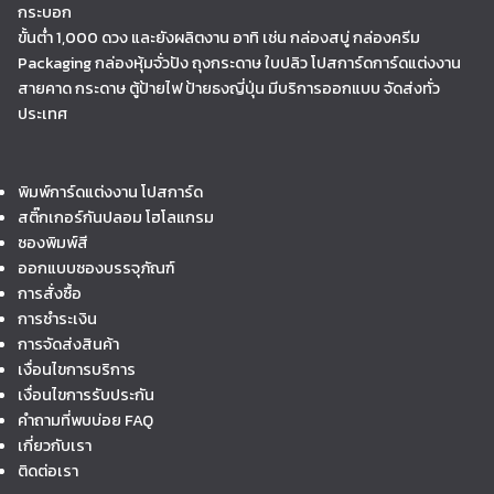
กระบอก
ขั้นต่ำ 1,000 ดวง และยังผลิตงาน อาทิ เช่น กล่องสบู่ กล่องครีม
Packaging กล่องหุ้มจั่วปัง ถุงกระดาษ ใบปลิว โปสการ์ดการ์ดแต่งงาน
สายคาด กระดาษ ตู้ป้ายไฟ ป้ายธงญี่ปุ่น มีบริการออกแบบ จัดส่งทั่ว
ประเทศ
พิมพ์การ์ดแต่งงาน โปสการ์ด
สติ๊กเกอร์กันปลอม โฮโลแกรม
ซองพิมพ์สี
ออกแบบซองบรรจุภัณฑ์
การสั่งซื้อ
การชำระเงิน
การจัดส่งสินค้า
เงื่อนไขการบริการ
เงื่อนไขการรับประกัน
คำถามที่พบบ่อย FAQ
เกี่ยวกับเรา
ติดต่อเรา