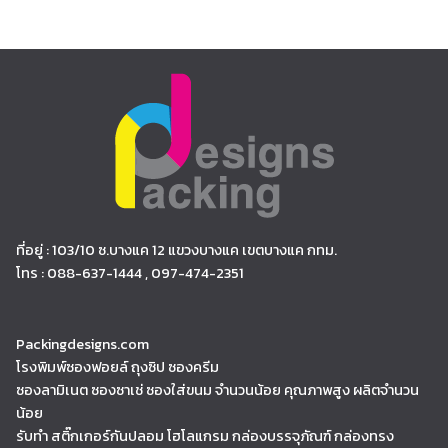
ที่อยู่ : 103/10 ซ.บางแค 12 แขวงบางแค เขตบางแค กทม.
โทร : 088-637-1444 , 097-474-2351
Packingdesigns.com
โรงพิมพ์ซองฟอยล์ ถุงซิป ซองครีม
ซองลามิเนต ซองซาเช่ ซองใส่ขนม จำนวนน้อย คุณภาพสูง ผลิตจำนวน
น้อย
รับทำ สติ๊กเกอร์กันปลอม โฮโลแกรม กล่องบรรจุภัณฑ์ กล่องทรง