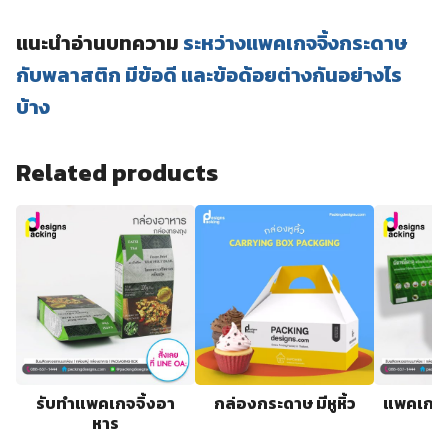
แนะนำอ่านบทความ
ระหว่างแพคเกจจิ้งกระดาษ
กับพลาสติก มีข้อดี และข้อด้อยต่างกันอย่างไร
บ้าง
Related products
รับทำแพคเกจจิ้งอา
กล่องกระดาษ มีหูหิ้ว
แพคเกจจิ
หาร