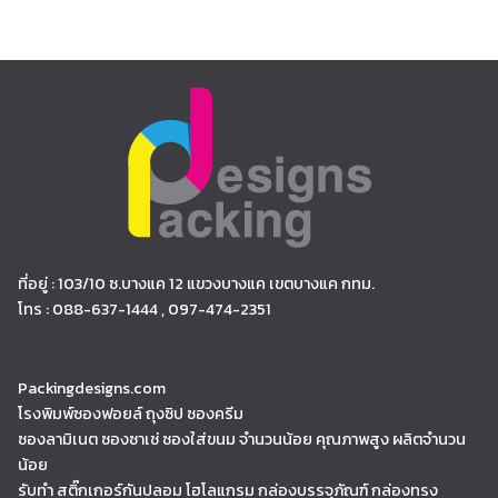
ที่อยู่ : 103/10 ซ.บางแค 12 แขวงบางแค เขตบางแค กทม.
โทร : 088-637-1444 , 097-474-2351
Packingdesigns.com
โรงพิมพ์ซองฟอยล์ ถุงซิป ซองครีม
ซองลามิเนต ซองซาเช่ ซองใส่ขนม จำนวนน้อย คุณภาพสูง ผลิตจำนวน
น้อย
รับทำ สติ๊กเกอร์กันปลอม โฮโลแกรม กล่องบรรจุภัณฑ์ กล่องทรง