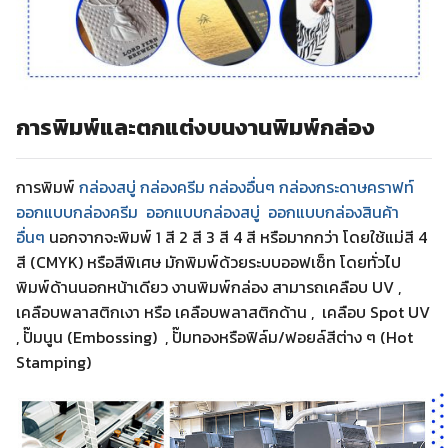
การพิมพ์และตกแต่งบนงานพิมพ์กล่อง
การพิมพ์
กล่องสบู่ กล่องครีม
กล่องอื่นๆ
กล่องกระดาษคราฟท์
ออกแบบกล่องครีม
ออกแบบกล่องสบู่
ออกแบบกล่องสินค้า
อื่นๆ
นอกจากจะพิมพ์ 1 สี 2 สี 3 สี 4 สี หรือมากกว่า โดยใช้แม่สี 4
สี (CMYK) หรือสีพิเศษ มักพิมพ์ด้วยระบบออฟเซ็ท โดยทั่วไป
พิมพ์ด้านนอกหน้าเดียว งานพิมพ์กล่อง สามารถเคลือบ UV ,
เคลือบพลาสติกเงา หรือ เคลือบพลาสติกด้าน , เคลือบ Spot UV
, ปั๊มนูน (Embossing) , ปั๊มทองหรือฟิล์ม/ฟอยล์สีต่าง ๆ (Hot
Stamping)