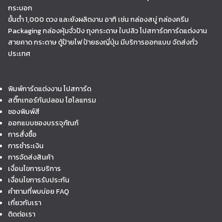
กระบอก
ขั้นต่ำ 1,000 ดวง และยังผลิตงาน อาทิ เช่น กล่องสบู่ กล่องครีม
Packaging กล่องหุ้มจั่วปัง ถุงกระดาษ ใบปลิว โปสการ์ดการ์ดแต่งงาน
สายคาด กระดาษ ตู้ป้ายไฟ ป้ายธงญี่ปุ่น มีบริการออกแบบ จัดส่งทั่ว
ประเทศ
พิมพ์การ์ดแต่งงาน โปสการ์ด
สติ๊กเกอร์กันปลอม โฮโลแกรม
ซองพิมพ์สี
ออกแบบซองบรรจุภัณฑ์
การสั่งซื้อ
การชำระเงิน
การจัดส่งสินค้า
เงื่อนไขการบริการ
เงื่อนไขการรับประกัน
คำถามที่พบบ่อย FAQ
เกี่ยวกับเรา
ติดต่อเรา