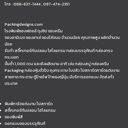
โทร : 088-637-1444 , 097-474-2351
Packingdesigns.com
โรงพิมพ์ซองฟอยล์ ถุงซิป ซองครีม
ซองลามิเนต ซองซาเช่ ซองใส่ขนม จำนวนน้อย คุณภาพสูง ผลิตจำนวน
น้อย
รับทำ สติ๊กเกอร์กันปลอม โฮโลแกรม กล่องบรรจุภัณฑ์ กล่องทรง
กระบอก
ขั้นต่ำ 1,000 ดวง และยังผลิตงาน อาทิ เช่น กล่องสบู่ กล่องครีม
Packaging กล่องหุ้มจั่วปัง ถุงกระดาษ ใบปลิว โปสการ์ดการ์ดแต่งงาน
สายคาด กระดาษ ตู้ป้ายไฟ ป้ายธงญี่ปุ่น มีบริการออกแบบ จัดส่งทั่ว
ประเทศ
พิมพ์การ์ดแต่งงาน โปสการ์ด
สติ๊กเกอร์กันปลอม โฮโลแกรม
ซองพิมพ์สี
ออกแบบซองบรรจุภัณฑ์