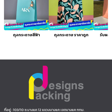
ถุงกระดาษสีฟ้า
ถุงกระดาษ ราคาถูก
รับผลิ
ที่อยู่ : 103/10 ซ.บางแค 12 แขวงบางแค เขตบางแค กทม.