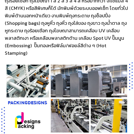
ถุงร้อยเชือก ถุงโฆษณา 1 สี 2 สี 3 สี 4 สี หรือมากกว่า จะใช้แม่สี 4
สี (CMYK) หรือสีพิเศษก็ได้ มักพิมพ์ด้วยระบบออฟเซ็ท โดยทั่วไป
พิมพ์ด้านนอกหน้าเดียว งานพิมพ์ถุงกระดาษ ถุงช็อปปิ้ง
(Shopping bags) ถุงหูหิ้ว ถุงหิ้ว ถุงใส่ของ ถุงขาว ถุงน้ำตาล ถุง
หูกระดาษ ถุงร้อยเชือก ถุงโฆษณาสามารถเคลือบ UV เคลือบ
พลาสติกเงา หรือเคลือบพลาสติกด้าน เคลือบ Spot UV ปั๊มนูน
(Embossing) ปั๊มทองหรือฟิล์ม/ฟอยล์สีต่าง ๆ (Hot
Stamping)