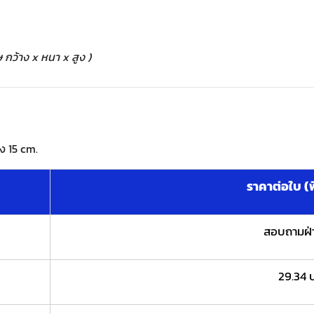
กว้าง x หนา x สูง )
ูง 15 cm.
ราคาต่อใบ (พิ
สอบถามฝ่
29.34 