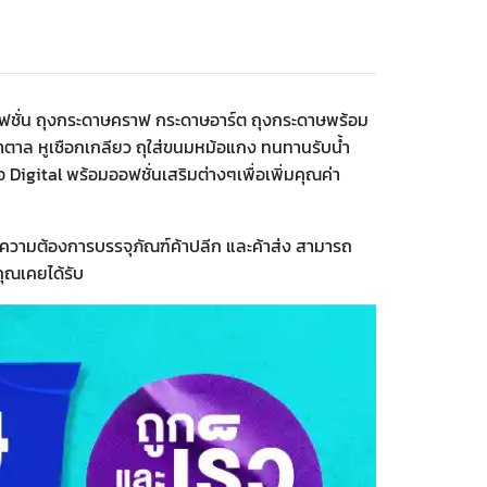
าษแฟชั่น ถุงกระดาษคราฟ กระดาษอาร์ต ถุงกระดาษพร้อม
น้ำตาล หูเชือกเกลียว ถุใส่ขนมหม้อแกง ทนทานรับน้ำ
Digital พร้อมออฟชั่นเสริมต่างๆเพื่อเพิ่มคุณค่า
งความต้องการบรรจุภัณฑ์ค้าปลีก และค้าส่ง สามารถ
คุณเคยได้รับ