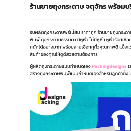
ร้านขายถุงกระดาษ จตุจักร พร้อม
รับผลิตถุงกระดาษพรีเมี่ยม ราคาถูก ร้านขายถุงกระดา
พิมพ์ ถุงกระดาษธรรมดา มีหูหิ้ว ไม่มีหูหิ้ว หูหิ้วร้
หนักได้อย่างมาก พร้อมสายเชือกหูหิ้วคุณภาพดี แข็งแร
สินค้าของคุณให้ดูดีสวยตามต้องการ
ผู้ผลิตถุงกระดาษแบบกำหนดเอง
Packingdesigns
เร
สร้างถุงกระดาษพิมพ์แบบกำหนดเองสำหรับลูกค้าตั้งแต่ 