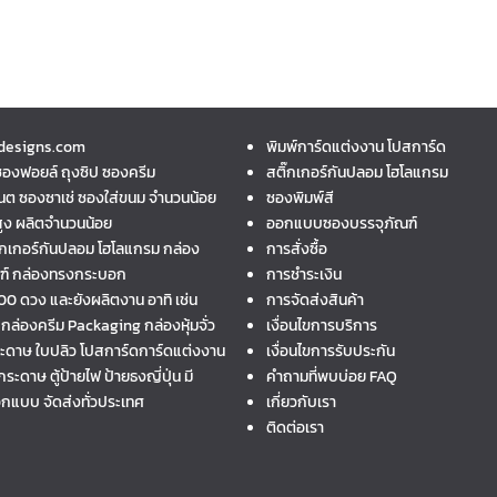
designs.com
พิมพ์การ์ดแต่งงาน โปสการ์ด
ซองฟอยล์ ถุงซิป ซองครีม
สติ๊กเกอร์กันปลอม โฮโลแกรม
นต ซองซาเช่ ซองใส่ขนม จำนวนน้อย
ซองพิมพ์สี
ูง ผลิตจำนวนน้อย
ออกแบบซองบรรจุภัณฑ์
ิ๊กเกอร์กันปลอม โฮโลแกรม กล่อง
การสั่งซื้อ
ณฑ์ กล่องทรงกระบอก
การชำระเงิน
,000 ดวง และยังผลิตงาน อาทิ เช่น
การจัดส่งสินค้า
 กล่องครีม Packaging กล่องหุ้มจั่ว
เงื่อนไขการบริการ
ระดาษ ใบปลิว โปสการ์ดการ์ดแต่งงาน
เงื่อนไขการรับประกัน
ะดาษ ตู้ป้ายไฟ ป้ายธงญี่ปุ่น มี
คำถามที่พบบ่อย FAQ
กแบบ จัดส่งทั่วประเทศ
เกี่ยวกับเรา
ติดต่อเรา