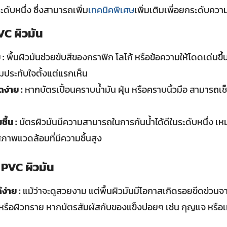
ะดับหนึ่ง ซึ่งสามารถเพิ่ม
เทคนิคพิเศษ
เพิ่มเติมเพื่อยกระดับคว
VC ผิวมัน
 :
พื้นผิวมันช่วยขับสีของกราฟิก โลโก้ หรือข้อความให้โดดเด่นขึ้
ประทับใจตั้งแต่แรกเห็น
ง่าย :
หากบัตรเปื้อนคราบน้ำมัน ฝุ่น หรือคราบนิ้วมือ สามารถเช
ื้น :
บัตรผิวมันมีความสามารถในการกันน้ำได้ดีในระดับหนึ่ง เห
ภาพแวดล้อมที่มีความชื้นสูง
 PVC ผิวมัน
ง่าย :
แม้ว่าจะดูสวยงาม แต่พื้นผิวมันมีโอกาสเกิดรอยขีดข่วนจ
านหรือผิวทราย หากบัตรสัมผัสกับของแข็งบ่อยๆ เช่น กุญแจ หรือ