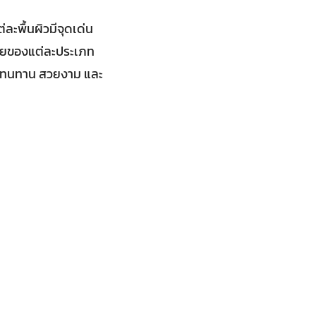
่ละพื้นผิวมีจุดเด่น
สียของแต่ละประเภท
ที่ทนทาน สวยงาม และ