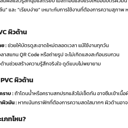
ที่สัมผัสแล้วรู้สึกนุ่มและเรียบ ไม่สะท้อนแสงแรงเหมือนบัตรผิวม
คลีน” และ “เรียบง่าย” เหมาะกับการใช้งานที่ต้องการความสุภาพ 
VC ผิวด้าน
าย :
ช่วยให้บัตรดูสะอาดใหม่ตลอดเวลา แม้ใช้งานทุกวัน
วลาสแกน QR Code หรือถ่ายรูป จะไม่เกิดแสงสะท้อนรบกวน
ด้านช่วยสร้างความรู้สึกจริงใจ ดูดีแบบไม่พยายาม
 PVC ผิวด้าน
คราบ :
ถ้าโดนน้ำหรือคราบสกปรกแล้วไม่เช็ดทัน อาจซึมเข้าเนื้อผิ
าผิวมัน :
หากเน้นกราฟิกที่ต้องการความสดใสมากๆ ผิวด้านอาจท
ะเภทไหน?