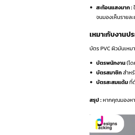
สะท้อนแสงมาก :
ใ
จนมองเห็นรายละเอ
เหมาะกับงานปร
บัตร PVC ผิวมันเหมา
บัตรพนักงาน
(โดย
บัตรสมาชิก
สำหรั
บัตรสะสมแต้ม
ที่
สรุป :
หากคุณมองหาบัต