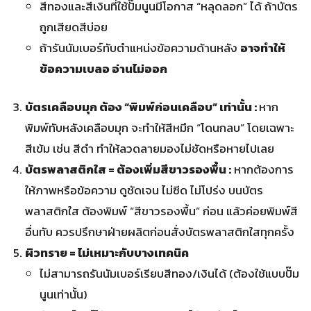
สีทองและสีเงินที่ใช้ปั๊มนูนมีโอกาส “หลุดลอก” ได้ ถ้าบัตร
ถูกเสียดสีบ่อย
ถ้ารันนัมเบอร์ทับตำแหน่งข้อความด้านหลัง
อาจทำให้
ข้อความเบลอ อ่านไม่ออก
บัตรเคลือบมุก ต้อง “พิมพ์ก่อนเคลือบ” เท่านั้น :
หาก
พิมพ์ทับหลังเคลือบมุก จะทำให้สีหมึก “โดนกลบ” โดยเฉพาะ
สีเข้ม เช่น สีดำ ทำให้ลวดลายมองไม่ชัดหรือหายไปเลย
บัตรพลาสติกใส
= ต้องเพิ่มสีขาวรองพื้น :
หากต้องการ
ให้ภาพหรือข้อความ ดูชัดเจน ไม่ซีด ไม่โปร่ง บนบัตร
พลาสติกใส ต้องพิมพ์ “สีขาวรองพื้น” ก่อน แล้วค่อยพิมพ์สี
อื่นทับ ควรปรึกษาฝ่ายผลิตก่อนสั่งบัตรพลาสติกใสทุกครั้ง
ผิวทราย = ไม่เหมาะกับบางเทคนิค
ไม่สามารถรันนัมเบอร์เรียบสีทอง/เงินได้ (ต้องใช้แบบปั๊ม
นูนเท่านั้น)