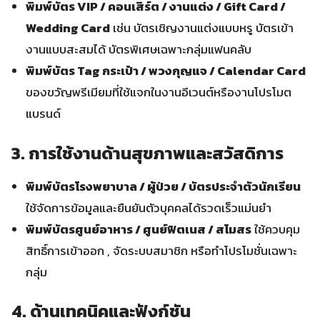
พิมพ์บัตร VIP / คอนเสิร์ต / งานแต่ง / Gift Card /
Wedding Card
เช่น บัตรเชิญงานแต่งแบบหรู บัตรเข้า
งานแบบสะสมได้ บัตรพิเศษเฉพาะกลุ่มแฟนคลับ
พิมพ์บัตร Tag กระเป๋า / พวงกุญแจ / Calendar Card
ของขวัญพรีเมียมที่ใช้แจกในงานอีเวนต์หรืองานโปรโมต
แบรนด์
3. การใช้งานด้านสุขภาพและสวัสดิการ
พิมพ์บัตรโรงพยาบาล / ผู้ป่วย / บัตรประจำตัวนักเรียน
ใช้จัดการข้อมูลและยืนยันตัวบุคคลได้รวดเร็วแม่นยำ
พิมพ์บัตรศูนย์อาหาร / ศูนย์ฟิตเนส / สโมสร
ใช้ควบคุม
สิทธิ์การเข้าออก , จัดระบบสมาชิก หรือทำโปรโมชั่นเฉพาะ
กลุ่ม
4. ด้านเทคนิคและฟังก์ชัน