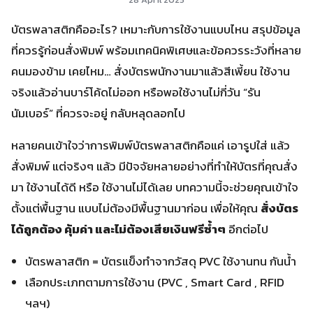
บัตรพลาสติกคืออะไร? เหมาะกับการใช้งานแบบไหน สรุปข้อมูล
ที่ควรรู้ก่อนสั่งพิมพ์ พร้อมเทคนิคพิเศษและข้อควรระวังที่หลาย
คนมองข้าม เคยไหม… สั่งบัตรพนักงานมาแล้วสีเพี้ยน ใช้งาน
จริงแล้วอ่านบาร์โค้ดไม่ออก หรือพอใช้งานไม่กี่วัน “รัน
นัมเบอร์” ที่ควรจะอยู่ กลับหลุดลอกไป
หลายคนเข้าใจว่าการพิมพ์บัตรพลาสติกคือแค่ เอารูปใส่ แล้ว
สั่งพิมพ์ แต่จริงๆ แล้ว มีปัจจัยหลายอย่างที่ทำให้บัตรที่คุณสั่ง
มา ใช้งานได้ดี หรือ ใช้งานไม่ได้เลย บทความนี้จะช่วยคุณเข้าใจ
ตั้งแต่พื้นฐาน แบบไม่ต้องมีพื้นฐานมาก่อน เพื่อให้คุณ
สั่งบัตร
ได้ถูกต้อง คุ้มค่า และไม่ต้องเสียเงินฟรีซ้ำๆ
อีกต่อไป
บัตรพลาสติก = บัตรแข็งทำจากวัสดุ PVC ใช้งานทน กันน้ำ
เลือกประเภทตามการใช้งาน (PVC , Smart Card , RFID
ฯลฯ)