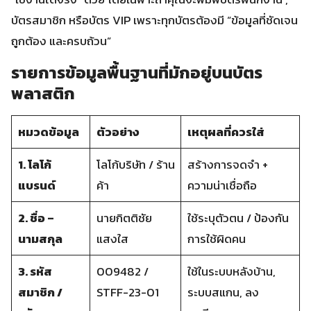
บัตรสมาชิก หรือบัตร VIP เพราะทุกบัตรต้องมี “ข้อมูลที่ชัดเจน
ถูกต้อง และครบถ้วน”
รายการข้อมูลพื้นฐานที่มักอยู่บนบัตร
พลาสติก
หมวดข้อมูล
ตัวอย่าง
เหตุผลที่ควรใส่
1. โลโก้
โลโก้บริษัท / ร้าน
สร้างการจดจำ +
แบรนด์
ค้า
ความน่าเชื่อถือ
2. ชื่อ –
นายกิตติชัย
ใช้ระบุตัวตน / ป้องกัน
นามสกุล
แสงใส
การใช้ผิดคน
3. รหัส
009482 /
ใช้ในระบบหลังบ้าน,
สมาชิก /
STFF-23-01
ระบบสแกน, ลง