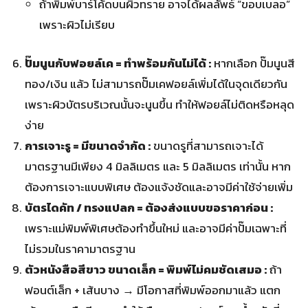
ถ้าพิมพ์บาร์โค้ดบนผิวทราย อาจได้ผลลัพธ์ “ขอบเบลอ”
เพราะผิวไม่เรียบ
ปั๊มนูนกับฟอยล์เค = ทำพร้อมกันไม่ได้ :
หากเลือก ปั๊มนูนสี
ทอง/เงิน แล้ว ไม่สามารถปั๊มเคฟอยล์เพิ่มได้ในจุดเดียวกัน
เพราะผิวบัตรบริเวณนั้นจะนูนขึ้น ทำให้ฟอยล์ไม่ติดหรือหลุด
ง่าย
การเจาะรู = มีขนาดจำกัด :
ขนาดรูที่สามารถเจาะได้
มาตรฐานมีเพียง 4 มิลลิเมตร และ 5 มิลลิเมตร เท่านั้น หาก
ต้องการเจาะแบบพิเศษ ต้องแจ้งชัดและอาจมีค่าใช้จ่ายเพิ่ม
บัตรไดคัท / ทรงแปลก = ต้องส่งแบบขอราคาก่อน :
เพราะแม่พิมพ์พิเศษต้องทำขึ้นใหม่ และอาจมีค่าปั๊มเฉพาะที่
ไม่รวมในราคามาตรฐาน
ตัวหนังสือสีขาว ขนาดเล็ก = พิมพ์ไม่คมชัดเสมอ :
ถ้า
ฟอนต์เล็ก + เส้นบาง → มีโอกาสที่พิมพ์ออกมาแล้ว แตก