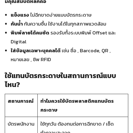
มีคุณสมบัติหลักคือ
แข็งแรง
ไม่ฉีกขาดง่ายแบบบัตรกระดาษ
กันน้ำ
กันความชื้น ใช้งานได้ในทุกสภาพแวดล้อม
พิมพ์ลายได้คมชัด
รองรับทั้งระบบพิมพ์ Offset และ
Digital
ใส่ข้อมูลเฉพาะบุคคลได้
เช่น ชื่อ , Barcode, QR ,
หมายเลข , ชิพ RFID
ใช้แทนบัตรกระดาษในสถานการณ์แบบ
ไหน?
สถานการณ์
ทำไมควรใช้บัตรพลาสติกแทนบัตร
กระดาษ
บัตรพนักงาน
ใช้ทุกวัน ต้องทนต่อการฉีกขาด / เช็ด
ทำความสะอาด