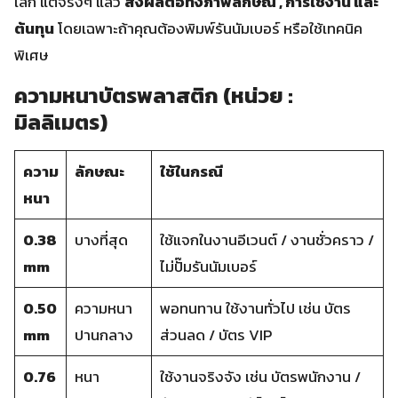
เล็ก แต่จริงๆ แล้ว
ส่งผลต่อทั้งภาพลักษณ์ , การใช้งาน และ
ต้นทุน
โดยเฉพาะถ้าคุณต้องพิมพ์รันนัมเบอร์ หรือใช้เทคนิค
พิเศษ
ความหนาบัตรพลาสติก (หน่วย :
มิลลิเมตร)
ความ
ลักษณะ
ใช้ในกรณี
หนา
0.38
บางที่สุด
ใช้แจกในงานอีเวนต์ / งานชั่วคราว /
mm
ไม่ปั๊มรันนัมเบอร์
0.50
ความหนา
พอทนทาน ใช้งานทั่วไป เช่น บัตร
mm
ปานกลาง
ส่วนลด / บัตร VIP
0.76
หนา
ใช้งานจริงจัง เช่น บัตรพนักงาน /