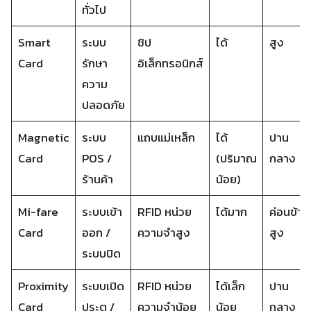
ทั่วไป
Smart
ระบบ
ชิป
ได้
สูง
Card
รักษา
อิเล็กทรอนิกส์
ความ
ปลอดภัย
Magnetic
ระบบ
แถบแม่เหล็ก
ได้
ปาน
Card
POS /
(ปริมาณ
กลาง
ร้านค้า
น้อย)
Mi-fare
ระบบเข้า
RFID หน่วย
ได้มาก
ค่อนข้าง
Card
ออก /
ความจำสูง
สูง
ระบบปิด
Proximity
ระบบเปิด
RFID หน่วย
ได้เล็ก
ปาน
Card
ประตู /
ความจำน้อย
น้อย
กลาง