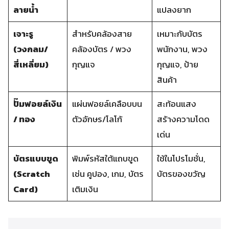
ลายน้ำ
แปลงยาก
เจาะรู
สำหรับคล้องสาย
เหมาะกับบัตร
(วงกลม/
คล้องบัตร / พวง
พนักงาน, พวง
สี่เหลี่ยม)
กุญแจ
กุญแจ, ป้าย
สินค้า
ปั๊มฟอยล์เงิน
แผ่นฟอยล์เคลือบบน
สะท้อนแสง
/ ทอง
ตัวอักษร/โลโก้
สร้างความโดด
เด่น
บัตรแบบขูด
พิมพ์รหัสใต้แถบขูด
ใช้ในโปรโมชั่น,
(Scratch
เช่น คูปอง, เกม, บัตร
บัตรของขวัญ
Card)
เติมเงิน