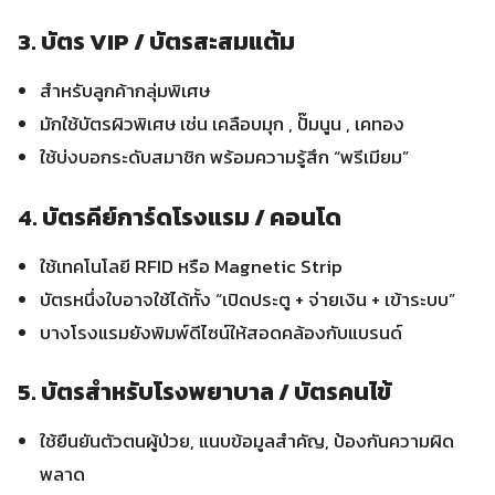
3. บัตร VIP / บัตรสะสมแต้ม
สำหรับลูกค้ากลุ่มพิเศษ
มักใช้บัตรผิวพิเศษ เช่น เคลือบมุก , ปั๊มนูน , เคทอง
ใช้บ่งบอกระดับสมาชิก พร้อมความรู้สึก “พรีเมียม”
4. บัตรคีย์การ์ดโรงแรม / คอนโด
ใช้เทคโนโลยี RFID หรือ Magnetic Strip
บัตรหนึ่งใบอาจใช้ได้ทั้ง “เปิดประตู + จ่ายเงิน + เข้าระบบ”
บางโรงแรมยังพิมพ์ดีไซน์ให้สอดคล้องกับแบรนด์
5. บัตรสำหรับโรงพยาบาล / บัตรคนไข้
ใช้ยืนยันตัวตนผู้ป่วย, แนบข้อมูลสำคัญ, ป้องกันความผิด
พลาด