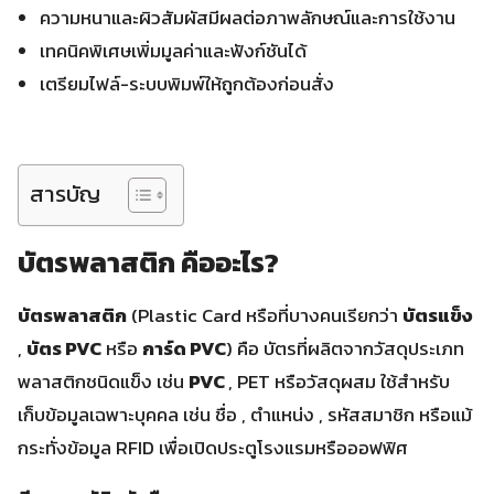
ความหนาและผิวสัมผัสมีผลต่อภาพลักษณ์และการใช้งาน
เทคนิคพิเศษเพิ่มมูลค่าและฟังก์ชันได้
เตรียมไฟล์-ระบบพิมพ์ให้ถูกต้องก่อนสั่ง
สารบัญ
บัตรพลาสติก คืออะไร?
บัตรพลาสติก
(Plastic Card หรือที่บางคนเรียกว่า
บัตรแข็ง
,
บัตร PVC
หรือ
การ์ด PVC
) คือ บัตรที่ผลิตจากวัสดุประเภท
พลาสติกชนิดแข็ง เช่น
PVC
, PET หรือวัสดุผสม ใช้สำหรับ
เก็บข้อมูลเฉพาะบุคคล เช่น ชื่อ , ตำแหน่ง , รหัสสมาชิก หรือแม้
กระทั่งข้อมูล RFID เพื่อเปิดประตูโรงแรมหรือออฟฟิศ