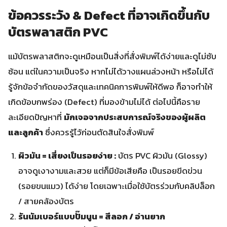
ข้อควรระวัง & Defect ที่อาจเกิดขึ้นกับ
บัตรพลาสติก PVC
แม้บัตรพลาสติกจะดูเหมือนเป็นสิ่งที่สั่งพิมพ์ได้ง่ายและดูไม่ซับ
ซ้อน แต่ในความเป็นจริง หากไม่ได้วางแผนล่วงหน้า หรือไม่ได้
รู้จักข้อจำกัดของวัสดุและเทคนิคการพิมพ์ให้ดีพอ ก็อาจทำให้
เกิดข้อบกพร่อง (Defect) ที่มองข้ามไม่ได้ ต่อไปนี้คือราย
ละเอียดปัญหาที่
มักเจอจากประสบการณ์จริงของผู้ผลิต
และลูกค้า
ซึ่งควรรู้ไว้ก่อนตัดสินใจสั่งพิมพ์
ผิวมัน = เสี่ยงเป็นรอยง่าย :
บัตร PVC ผิวมัน (Glossy)
อาจดูเงางามและสวย แต่ก็มีข้อเสียคือ เป็นรอยขีดข่วน
(รอยขนแมว) ได้ง่าย โดยเฉพาะเมื่อใช้บัตรร่วมกับคลิปล็อก
/ สายคล้องบัตร
รันนัมเบอร์แบบปั๊มนูน = สีลอก / อ่านยาก