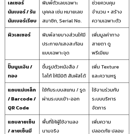
เลเซอร์
พิมพ์ตัวเลขเฉพาะ
ช่วยควบคุม
นัมเบอร์ / รัน
บุคคล เช่น หมายเลข
จำนวน + สร้าง
นัมเบอร์เรียบ
สมาชิก, Serial No.
ความเฉพาะตัว
ผิวเลเซอร์
พิมพ์ลายบางส่วนให้มี
เพิ่มมูลค่าทาง
ประกาย/แสงสะท้อน
สายตา ดู
แบบเฉพาะจุด
พรีเมียม
ปั๊มนูนเงิน /
ขึ้นรูปตัวหนังสือ /
เพิ่ม Texture
ทอง
โลโก้ ให้มีมิติ สัมผัสได้
และความหรู
แถบแม่เหล็ก
ใช้กับระบบสแกน / รูด
ใช้งานร่วมกับ
/ Barcode /
ผ่านระบบเข้า-ออก
ระบบบริหาร
QR Code
จัดการ
แถบลายเซ็น
พื้นที่ให้ผู้ใช้งานลง
เพิ่มความ
/ ลายเซ็นมี
นามจริง
ปลอดภัย ปลอม