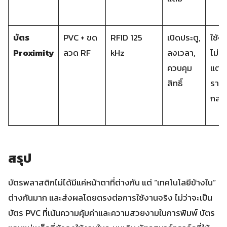
บัตร
PVC + ขด
RFID 125
เปิดประตู,
ใช้ง่
Proximity
ลวด RF
kHz
ลงเวลา,
ไม่ต
ควบคุม
แตะ,
สิทธิ์
ราค
กลา
สรุป
บัตรพลาสติกไม่ได้มีแค่หน้าตาที่ต่างกัน แต่ “เทคโนโลยีข้างใน”
ต่างกันมาก และส่งผลโดยตรงต่อการใช้งานจริง ไม่ว่าจะเป็น
บัตร PVC ที่เน้นความคุ้มค่าและความสวยงามในการพิมพ์ บัตร