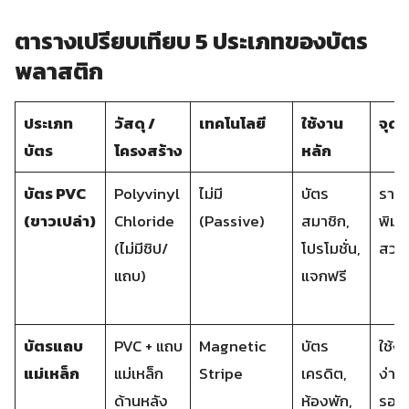
ตารางเปรียบเทียบ 5 ประเภทของบัตร
พลาสติก
ประเภท
วัสดุ /
เทคโนโลยี
ใช้งาน
จุดเ
บัตร
โครงสร้าง
หลัก
บัตร PVC
Polyvinyl
ไม่มี
บัตร
ราคา
(ขาวเปล่า)
Chloride
(Passive)
สมาชิก,
พิมพ
(ไม่มีชิป/
โปรโมชั่น,
สวย
แถบ)
แจกฟรี
บัตรแถบ
PVC + แถบ
Magnetic
บัตร
ใช้ง
แม่เหล็ก
แม่เหล็ก
Stripe
เครดิต,
ง่าย,
ด้านหลัง
ห้องพัก,
รองร