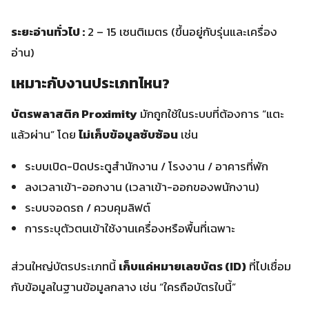
ระยะอ่านทั่วไป :
2 – 15 เซนติเมตร (ขึ้นอยู่กับรุ่นและเครื่อง
อ่าน)
เหมาะกับงานประเภทไหน?
บัตรพลาสติก Proximity
มักถูกใช้ในระบบที่ต้องการ “แตะ
แล้วผ่าน” โดย
ไม่เก็บข้อมูลซับซ้อน
เช่น
ระบบเปิด-ปิดประตูสำนักงาน / โรงงาน / อาคารที่พัก
ลงเวลาเข้า-ออกงาน (เวลาเข้า-ออกของพนักงาน)
ระบบจอดรถ / ควบคุมลิฟต์
การระบุตัวตนเข้าใช้งานเครื่องหรือพื้นที่เฉพาะ
ส่วนใหญ่บัตรประเภทนี้
เก็บแค่หมายเลขบัตร (ID)
ที่ไปเชื่อม
กับข้อมูลในฐานข้อมูลกลาง เช่น “ใครถือบัตรใบนี้”