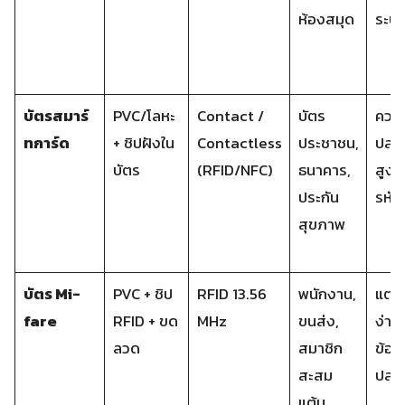
ห้องสมุด
ระบบ
บัตรสมาร์
PVC/โลหะ
Contact /
บัตร
ควา
ทการ์ด
+ ชิปฝังใน
Contactless
ประชาชน,
ปลอ
บัตร
(RFID/NFC)
ธนาคาร,
สูง, 
ประกัน
รหัส
สุขภาพ
บัตร Mi-
PVC + ชิป
RFID 13.56
พนักงาน,
แตะใ
fare
RFID + ขด
MHz
ขนส่ง,
ง่าย,
ลวด
สมาชิก
ข้อมู
สะสม
ปลอ
แต้ม