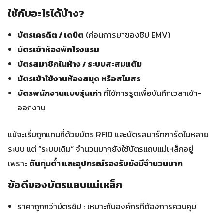
ใช้กับอะไรได้บ้าง?
บัตรเครดิต / เดบิต
(ก่อนการมาของชิป EMV)
บัตรเข้าห้องพักโรงแรม
บัตรสมาชิกในห้าง / ระบบสะสมแต้ม
บัตรเข้าใช้งานห้องสมุด หรือสโมสร
บัตรพนักงานแบบรุ่นเก่า
ที่ใช้การรูดเพื่อบันทึกเวลาเข้า-
ออกงาน
แม้จะเริ่มถูกแทนที่ด้วยบัตร RFID และบัตรสมาร์ทการ์ดในหลาย
ระบบ แต่ “ระบบเดิม” จำนวนมากยังใช้บัตรแถบแม่เหล็กอยู่
เพราะ
ต้นทุนต่ำ และอุปกรณ์รองรับยังมีจำนวนมาก
ข้อดีของบัตรแถบแม่เหล็ก
ราคาถูกกว่าบัตรชิป : เหมาะกับองค์กรที่ต้องการควบคุม