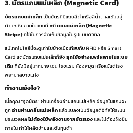
3. บัตรแถบแม่เหล็ก (Magnetic Card)
บัตรแถบแม่เหล็ก
เป็นบัตรที่มีแถบสีดำหรือสีน้ำตาลเข้มอยู่
ด้านหลัง ภายในแถบนี้จะมี
แถบแม่เหล็ก (Magnetic
Stripe)
ที่ใช้ในการจัดเก็บข้อมูลในรูปแบบดิจิทัล
แม้เทคโนโลยีนี้จะดูเก่าไปบ้างเมื่อเทียบกับ RFID หรือ Smart
Card แต่บัตรแถบแม่เหล็กก็ยัง
ถูกใช้อย่างแพร่หลายในระบบ
เดิม
ที่ยังมีอยู่มากมาย เช่น โรงแรม ห้องสมุด หรือแม้แต่โรง
พยาบาลบางแห่ง
ทำงานยังไง?
เมื่อคุณ “รูดบัตร” ผ่านเครื่องอ่านแถบแม่เหล็ก ข้อมูลในแถบจะ
ถูก
อ่านผ่านคลื่นแม่เหล็ก
แล้วแปลงเป็นข้อมูลดิจิทัลให้ระบบ
ประมวลผล
ไม่ต้องใช้พลังงานจากบัตรเอง
และไม่ต้องฝังชิป
ภายใน ทำให้ผลิตง่ายและต้นทุนต่ำ