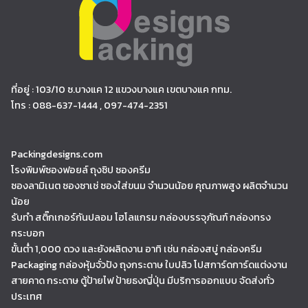
ที่อยู่ : 103/10 ซ.บางแค 12 แขวงบางแค เขตบางแค กทม.
โทร : 088-637-1444 , 097-474-2351
Packingdesigns.com
โรงพิมพ์ซองฟอยล์ ถุงซิป ซองครีม
ซองลามิเนต ซองซาเช่ ซองใส่ขนม จำนวนน้อย คุณภาพสูง ผลิตจำนวน
น้อย
รับทำ สติ๊กเกอร์กันปลอม โฮโลแกรม กล่องบรรจุภัณฑ์ กล่องทรง
กระบอก
ขั้นต่ำ 1,000 ดวง และยังผลิตงาน อาทิ เช่น กล่องสบู่ กล่องครีม
Packaging กล่องหุ้มจั่วปัง ถุงกระดาษ ใบปลิว โปสการ์ดการ์ดแต่งงาน
สายคาด กระดาษ ตู้ป้ายไฟ ป้ายธงญี่ปุ่น มีบริการออกแบบ จัดส่งทั่ว
ประเทศ