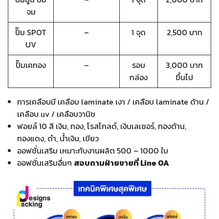
จม
ปั๊ม SPOT
–
1 จุด
2,500 บาท
UV
ปั๊มเคทอง
–
รอบ
3,000 บาท
กล่อง
ขึ้นไป
การเคลือบมี เคลือบ laminate เงา / เคลือบ laminate ด้าน /
เคลือบ uv / เคลือบวานิช
ฟอยล์ 10 สี เงิน, ทอง, โรสโกลด์, เงินเลเซอร์, ทองด้าน,
ทองแดง, ดำ, น้ำเงิน, เขียว
ออฟชั่นเสริม เหมาะกับงานผลิต 500 – 1000 ใบ
ออฟชั่นเสริมอื่นๆ
สอบถามฝ่ายขายที่ Line OA