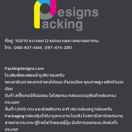
ที่อยู่ : 103/10 ซ.บางแค 12 แขวงบางแค เขตบางแค กทม.
โทร : 088-637-1444 , 097-474-2351
Packingdesigns.com
โรงพิมพ์ซองฟอยล์ ถุงซิป ซองครีม
ซองลามิเนต ซองซาเช่ ซองใส่ขนม จำนวนน้อย คุณภาพสูง ผลิตจำนวน
น้อย
รับทำ สติ๊กเกอร์กันปลอม โฮโลแกรม กล่องบรรจุภัณฑ์ กล่องทรง
กระบอก
ขั้นต่ำ 1,000 ดวง และยังผลิตงาน อาทิ เช่น กล่องสบู่ กล่องครีม
Packaging กล่องหุ้มจั่วปัง ถุงกระดาษ ใบปลิว โปสการ์ดการ์ดแต่งงาน
สายคาด กระดาษ ตู้ป้ายไฟ ป้ายธงญี่ปุ่น มีบริการออกแบบ จัดส่งทั่ว
ประเทศ