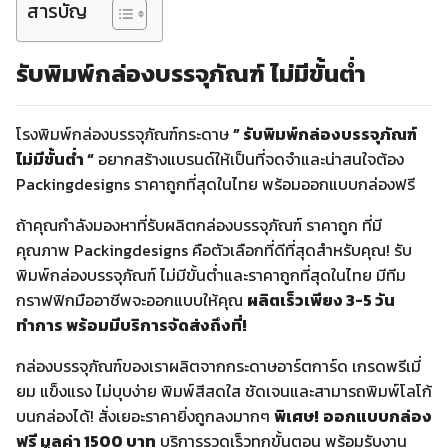
สารบัญ
รับพิมพ์กล่องบรรจุภัณฑ์ ไม่มีขั้นต่ำ
โรงพิมพ์กล่องบรรจุภัณฑ์กระดาษ
” รับพิมพ์กล่องบรรจุภัณฑ์
ไม่มีขั้นต่ำ “
อยากสร้างแบรนด์ให้เป็นที่จดจำและน่าสนใจต้อง
Packingdesigns ราคาถูกที่สุดในไทย พร้อมออกแบบกล่องฟรี
ถ้าคุณกำลังมองหาที่รับผลิตกล่องบรรจุภัณฑ์ ราคาถูก ที่มี
คุณภาพ Packingdesigns คือตัวเลือกที่ดีที่สุดสำหรับคุณ! รับ
พิมพ์กล่องบรรจุภัณฑ์ ไม่มีขั้นต่ำและราคาถูกที่สุดในไทย มีทีม
กราฟฟิกมืออาชีพจะออกแบบให้คุณ
ผลิตเร็วเพียง 3-5 วัน
ทำการ พร้อมมีบริการจัดส่งถึงที่!
กล่องบรรจุภัณฑ์ของเราผลิตจากกระดาษอาร์ตการ์ด เกรดพรีเมี่
ยม แข็งแรง ไม่บุบง่าย พิมพ์สีสดใส ชัดเจนและสามารถพิมพ์โลโก้
บนกล่องได้! สั่งเยอะราคายิ่งถูกลงมากๆ
พิเศษ!
ออกแบบกล่อง
ฟรี มูลค่า 1500 บาท
บริการรวดเร็วทุกขั้นตอน พร้อมรับงาน