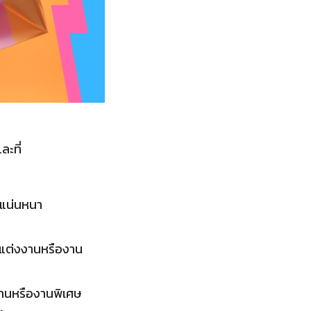
ะที่
ี่แน่นหนา
รแต่งงานหรืองาน
งงานหรืองานพิเศษ