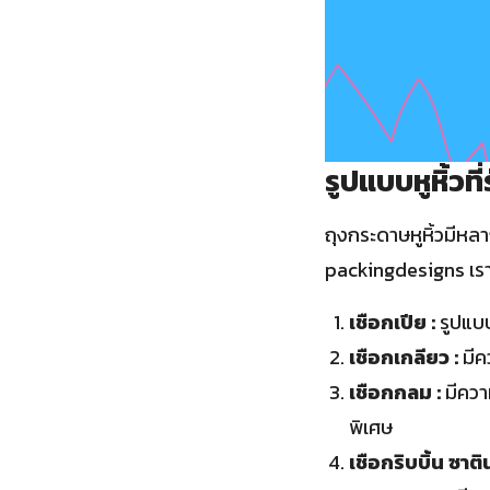
รูปแบบหูหิ้วที
ถุงกระดาษหูหิ้วมีห
packingdesigns เรา
เชือกเปีย :
รูปแบบ
เชือกเกลียว :
มีค
เชือกกลม :
มีควา
พิเศษ
เชือกริบบิ้น ซาติน