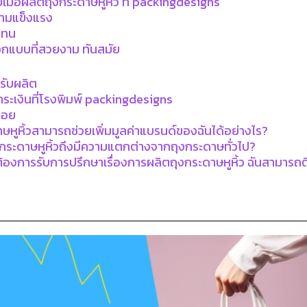
รับเมื่อผลิตถุงกระดาษหูหิ้ว ที่ packingdesigns
ความแข็งแรง
งทน
อกแบบที่สวยงาม ทันสมัย
่รับผลิต
ำระเงินที่โรงพิมพ์ packingdesigns
่อย
าษหูหิ้วสามารถช่วยเพิ่มมูลค่าแบรนด์ของฉันได้อย่างไร?
กระดาษหูหิ้วถึงมีความแตกต่างจากถุงกระดาษทั่วไป?
้องการรับการปรึกษาเรื่องการผลิตถุงกระดาษหูหิ้ว ฉันสามาร