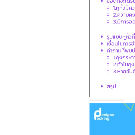
ข้อดีที่จะได้
1.หูหิ้วมี
2.ความค
3.มีการอ
รูปแบบหูหิ้วที
เงื่อนไขการช
คำถามที่พบบ
1.ถุงกระด
2.ทำไมถุง
3.หากฉันต
สรุป