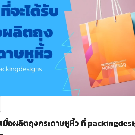
รับเมื่อผลิตถุงกระดาษหูหิ้ว ที่ packingdes