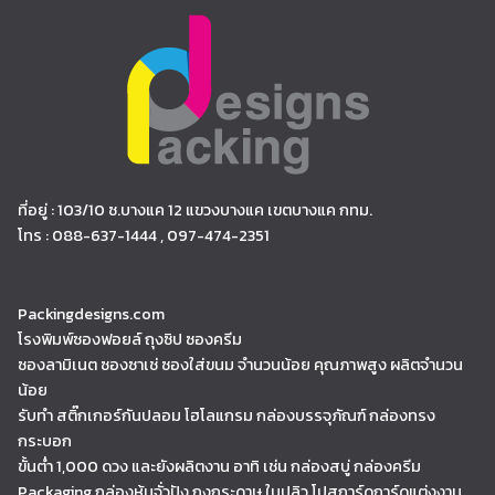
ที่อยู่ : 103/10 ซ.บางแค 12 แขวงบางแค เขตบางแค กทม.
โทร : 088-637-1444 , 097-474-2351
Packingdesigns.com
โรงพิมพ์ซองฟอยล์ ถุงซิป ซองครีม
ซองลามิเนต ซองซาเช่ ซองใส่ขนม จำนวนน้อย คุณภาพสูง ผลิตจำนวน
น้อย
รับทำ สติ๊กเกอร์กันปลอม โฮโลแกรม กล่องบรรจุภัณฑ์ กล่องทรง
กระบอก
ขั้นต่ำ 1,000 ดวง และยังผลิตงาน อาทิ เช่น กล่องสบู่ กล่องครีม
Packaging กล่องหุ้มจั่วปัง ถุงกระดาษ ใบปลิว โปสการ์ดการ์ดแต่งงาน