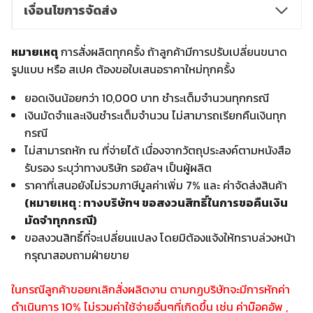
เงื่อนไขการจัดส่ง
หมายเหตุ
การสั่งผลิตทุกครั้ง ถ้าลูกค้ามีการปรับเปลี่ยนขนาด
รูปแบบ หรือ สเปค ต้องขอใบเสนอราคาใหม่ทุกครั้ง
ยอดเงินน้อยกว่า 10,000 บาท ชำระเต็มจำนวนทุกกรณี
เงินมัดจำและเงินชำระเต็มจำนวน ไม่สามารถเรียกคืนเงินทุก
กรณี
ไม่สามารถหัก ณ ที่จ่ายได้ เนื่องจากวัตถุประสงค์ตามหนังสือ
รับรอง ระบุว่าทางบริษัท รอยัลฯ เป็นผู้ผลิต
ราคาที่เสนอยังไม่รวมภาษีมูลค่าเพิ่ม 7% และ ค่าจัดส่งสินค้า
(หมายเหตุ : ทางบริษัทฯ ขอสงวนสิทธิ์ในการขอคืนเงิน
มัดจำทุกกรณี)
ขอสงวนสิทธิ์ที่จะเปลี่ยนแปลง โดยมิต้องแจ้งให้ทราบล่วงหน้า
กรุณาสอบถามฝ่ายขาย
ในกรณีลูกค้าขอยกเลิกสั่งผลิตงาน ตามกฏบริษัทจะมีการหักค่า
ดำเนินการ 10% ไม่รวมค่าใช้จ่ายอื่นๆที่เกิดขึ้น เช่น ค่าม๊อคอัพ ,