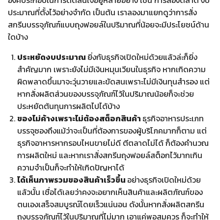
องค์ประกอบในการตัดสินใจอยู่หลายอย่าง เช่น การลองตลาด งบ
ประมาณที่ตั้งไว้อย่างจำกัด เป็นต้น เราลองมาแยกดูว่าการสั่ง
สกรีนบรรจุภัณฑ์แบบถุงฟอยล์ในปริมาณที่น้อยจะมีประโยชน์ด้าน
ใดบ้าง
ประหยัดงบประมาณ
ยิ่งกับธุรกิจเปิดใหม่ด้วยแล้วล่ะก็ยิ่ง
สำคัญมาก เพราะยังไม่มีเงินหมุนเวียนในธุรกิจ หากเกิดความ
ผิดพลาดขึ้นมาจะวุ่นวายและขัดสนเพราะไม่มีเงินทุนสำรอง แต่
หากสั่งผลิตส่วนของบรรจุภัณฑ์ไว้ในปริมาณน้อยก็จะช่วย
ประหยัดต้นทุนการผลิตไปได้บ้าง
ของไม่ค้างเพราะไม่ต้องสต็อกสินค้า
ธุรกิจอาหารประเภท
บรรจุซองถึงแม้ว่าจะเป็นที่ต้องการของผู้บริโภคมากก็ตาม แต่
ธุรกิจอาหารหากรอบไหนขายไม่ดี ตีตลาดไม่ได้ ก็ต้องคำนวณ
การผลิตใหม่ และหากเราสั่งสกรีนถุงฟอยล์สต็อกไว้มากเกิน
ความจำเป็นก็จะทำให้เกิดปัญหาได้
ได้เห็นภาพรวมของสินค้าเร็วขึ้น
อย่างธุรกิจเปิดใหม่ด้วย
แล้วนั้น เชื่อได้เลยว่าคงจะอยากเห็นสินค้าและผลิตภัณฑ์ของ
ตนเองเสร็จสมบูรณ์โดยเร็วแน่นอน ดังนั้นหากสั่งผลิตสกรีน
ถุงบรรจุภัณฑ์ไว้ในปริมาณที่ไม่มาก เอาแค่พอสมควร ก็จะทำให้