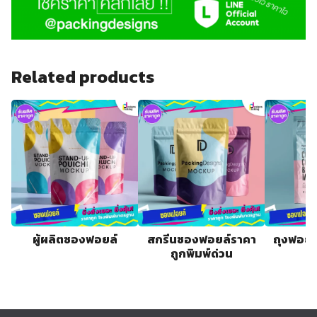
Related products
ผู้ผลิตซองฟอยล์
สกรีนซองฟอยล์ราคา
ถุงฟอยด์
ถูกพิมพ์ด่วน