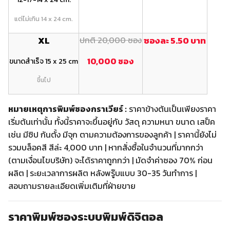
แต่ไม่เกิน 14 x 24 cm.
XL
ปกติ 20,000 ซอง
ซองละ 5.50 บาท
10,000 ซอง
ขนาดสำเร็จ 15 x 25 cm
ขึ้นไป
หมายเหตุการพิมพ์ซองกราเวียร์ :
ราคาข้างต้นเป็นเพียงราคา
เริ่มต้นเท่านั้น ทั้งนี้ราคาจะขึ้นอยู่กับ วัสดุ ความหนา ขนาด เสป็ค
เช่น มีซิป ก้นตั้ง มีจุก ตามความต้องการของลูกค้า | ราคานี้ยังไม่
รวมบล็อคสี สีล่ะ 4,000 บาท | หากสั่งซื้อในจำนวนที่มากกว่า
(ตามเงื่อนไขบริษัท) จะได้ราคาถูกกว่า | มัดจำค่าซอง 70% ก่อน
ผลิต | ระยะเวลาการผลิต หลังพรู๊บแบบ 30-35 วันทำการ |
สอบถามรายละเอียดเพิ่มเติมที่ฝ่ายขาย
ราคาพิมพ์ซองระบบพิมพ์ดิจิตอล