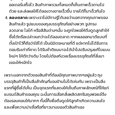
ออเดอร์เสร็จไว สินค้าภาพรวมทั้งหมดก็เห็นภาพเร็วตามไป
ด้วย และส่งผลให้ได้ลองวางขายเร็วขึ้น รายได้ก็มาเร็วทันใจ
ลองตลาด
เพราะเราไม่มีทางรู้ได้เลยว่านอกจากคุณภาพของ
สินค้าแล้ว รูปแบบของถุงบรรจุภัณฑ์อย่างพวก รูปทรง
ลวดลาย โลโก้ หรือสีสันต่างๆนั้น จะถูกใจพอให้ดึงดูดลูกค้าให้
ซื้อได้หรือเปล่าจนกว่าจะได้ลองตลาด หากผลออกมาดีแบบที่
ตั้งเป้าไว้ก็ถือว่าใช้ได้ เป็นนิมิตรหมายที่ดี แต่หากไม่ได้รับการ
ตอบรับเท่าที่คาด ได้รับคำติชมมาจะได้นำไปปรับปรุงแก้ไขแบบ
ใหม่ๆ ให้ดีกว่าเดิม โดยไม่ต้องกังวลเรื่องบรรจุภัณฑ์ที่สั่งมา
เยอะให้หนักใจ
เพราะนอกจากตัวของสินค้าที่ต้องมีคุณภาพมากๆอยู่แล้ว ถุง
บรรจุสินค้าก็เป็นสิ่งสำคัญที่มองข้ามไม่ได้เช่นกัน เพราะเป็นสิ่ง
แรกที่ผู้ซื้อได้เห็น เป็นจุดแรกที่แสดงให้เห็นถึงภาพลักษณ์ที่ให้แก่
แบรนด์สินค้าของคุณ ฉะนั้นการเลือกสั่งผลิตสกรีนถุงฟอยล์จึง
ต้องรอบคอบให้มากๆ ทั้งนี้ก็เพื่อดึงดูดให้ลูกค้าเกิดความสนใจ
และเพื่อความน่าเชื่อถือที่ยาวนานของตัวสินค้าเอง