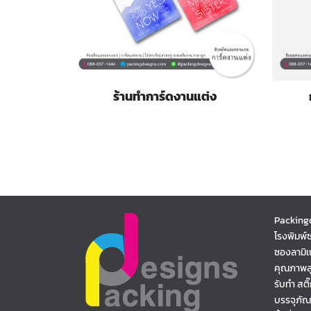
ร้านทำการ์ดงานแต่ง
Packing
โรงพิมพ์
ซองลามิเ
คุณภาพส
รับทำ สต
บรรจุภั