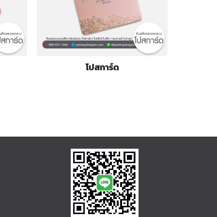
โปสการ์ด