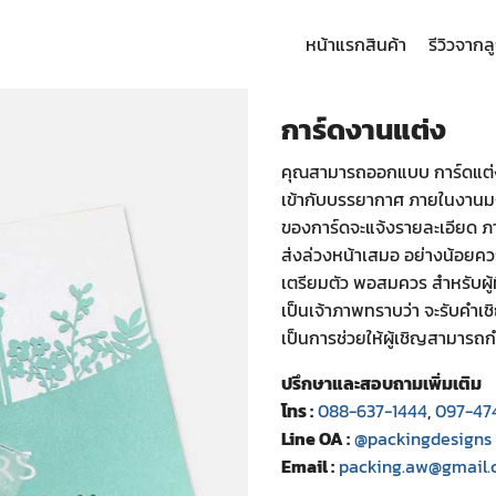
หน้าแรก
สินค้า
รีวิวจากล
arch
:
การ์ดงานแต่ง
คุณสามารถออกแบบ การ์ดแต่ง
เข้ากับบรรยากาศ ภายในงานมงค
ของการ์ดจะแจ้งรายละเอียด 
ส่งล่วงหน้าเสมอ อย่างน้อยควรจ
เตรียมตัว พอสมควร สำหรับผู้ที่
เป็นเจ้าภาพทราบว่า จะรับคำเชิ
เป็นการช่วยให้ผู้เชิญสามา
ปรึกษาและสอบถามเพิ่มเติม
โทร :
088-637-1444
,
097-47
Line OA :
@packingdesigns
Email :
packing.aw@gmail