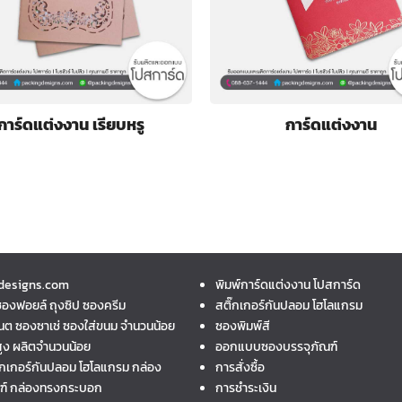
การ์ดแต่งงาน เรียบหรู
การ์ดแต่งงาน
designs.com
พิมพ์การ์ดแต่งงาน โปสการ์ด
ซองฟอยล์ ถุงซิป ซองครีม
สติ๊กเกอร์กันปลอม โฮโลแกรม
นต ซองซาเช่ ซองใส่ขนม จำนวนน้อย
ซองพิมพ์สี
ูง ผลิตจำนวนน้อย
ออกแบบซองบรรจุภัณฑ์
ิ๊กเกอร์กันปลอม โฮโลแกรม กล่อง
การสั่งซื้อ
ณฑ์ กล่องทรงกระบอก
การชำระเงิน