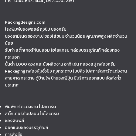
โทร : 088-637-1444 , 097-474-2351
Packingdesigns.com
โรงพิมพ์ซองฟอยล์ ถุงซิป ซองครีม
ซองลามิเนต ซองซาเช่ ซองใส่ขนม จำนวนน้อย คุณภาพสูง ผลิตจำนวน
น้อย
รับทำ สติ๊กเกอร์กันปลอม โฮโลแกรม กล่องบรรจุภัณฑ์ กล่องทรง
กระบอก
ขั้นต่ำ 1,000 ดวง และยังผลิตงาน อาทิ เช่น กล่องสบู่ กล่องครีม
Packaging กล่องหุ้มจั่วปัง ถุงกระดาษ ใบปลิว โปสการ์ดการ์ดแต่งงาน
สายคาด กระดาษ ตู้ป้ายไฟ ป้ายธงญี่ปุ่น มีบริการออกแบบ จัดส่งทั่ว
ประเทศ
พิมพ์การ์ดแต่งงาน โปสการ์ด
สติ๊กเกอร์กันปลอม โฮโลแกรม
ซองพิมพ์สี
ออกแบบซองบรรจุภัณฑ์
การสั่งซื้อ